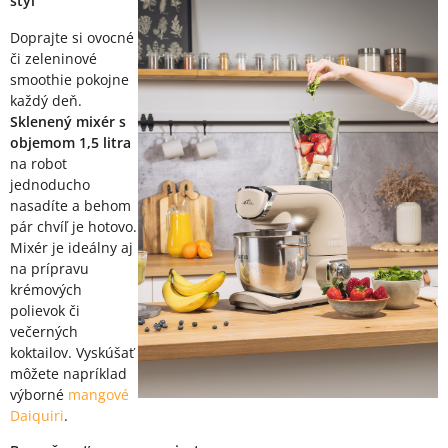
štýl
Doprajte si ovocné
či zeleninové
smoothie pokojne
každý deň.
Sklenený mixér s
objemom 1,5 litra
na robot
jednoducho
nasadíte a behom
pár chvíľ je hotovo.
Mixér je ideálny aj
na prípravu
krémových
polievok či
večerných
koktailov. Vyskúšať
môžete napríklad
výborné
mangové
Daiquiri
.