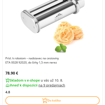
Prísl. k robotom – nadstavec na cestoviny
ETA 0028 92020, do šírky 1,5 mm nerez
Cena s DPH:
78.90 €
Skladom v e-shope
u vás už 10. 8.
ihneď k dispozícii
na
9 predajniach
4.8
Do košíka