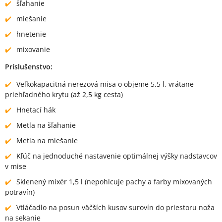
šľahanie
miešanie
hnetenie
mixovanie
Príslušenstvo:
Veľkokapacitná nerezová misa o objeme 5,5 l, vrátane
priehľadného krytu (až 2,5 kg cesta)
Hnetací hák
Metla na šľahanie
Metla na miešanie
Kľúč na jednoduché nastavenie optimálnej výšky nadstavcov
v mise
Sklenený mixér 1,5 l (nepohlcuje pachy a farby mixovaných
potravín)
Vtláčadlo na posun väčších kusov surovín do priestoru noža
na sekanie