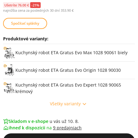
Ušetríte 76.00 €
-21%
najnižšia cena za posledných 30 dní 353.90 €
Spočítať splátky
Produktové varianty:
Varianty
Kuchynský robot ETA Gratus Evo Max 1028 90061 biely
Kuchynský robot ETA Gratus Evo Origin 1028 90030
Kuchynský robot ETA Gratus Evo Expert 1028 90065
krémový
Všetky varianty
Skladom v e-shope
u vás už 10. 8.
ihneď k dispozícii
na
9 predajniach