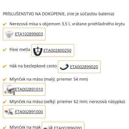
PRÍSLUŠENSTVO NA DOKÚPENIE, (nie je súčasťou balenia)
Nerezová misa s objemom 3,5 l, vrátane priehľadného krytu
ETA102899003
Flexi metla
ETA002800250
Hák na bezlepkové cesto
ETA002899020
Mlynček na mäso (malý; priemer 54 mm)
ETA002891010
Mlynček na mäso (veľký; priemer 62 mm; nerezová násypka)
ETA002891000
Mlynček na mak
ETA002896000