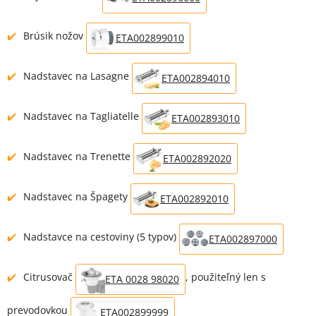
Brúsik nožov
ETA002899010
Nadstavec na Lasagne
ETA002894010
Nadstavec na Tagliatelle
ETA002893010
Nadstavec na Trenette
ETA002892020
Nadstavec na Špagety
ETA002892010
Nadstavce na cestoviny (5 typov)
ETA002897000
Citrusovač
, použiteľný len s
ETA 0028 98020
prevodovkou
ETA002899999