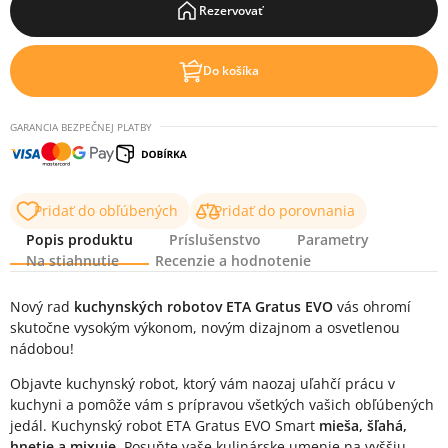
Rezervovať
Do košíka
GARANCIA BEZPEČNEJ PLATBY
Pridať do obľúbených
Pridať do porovnania
Popis produktu
Príslušenstvo
Parametry
Na stiahnutie
Recenzie a hodnotenie
Popis produktu
Nový rad
kuchynských robotov ETA Gratus EVO
vás ohromí
skutočne vysokým výkonom, novým dizajnom a osvetlenou
nádobou!
Objavte kuchynský robot, ktorý vám naozaj uľahčí prácu v
kuchyni a pomôže vám s prípravou všetkých vašich obľúbených
jedál. Kuchynský robot ETA Gratus EVO Smart
mieša, šľahá,
hnetie a mixuje
. Posuňte vaše kulinárske umenie na vyššiu