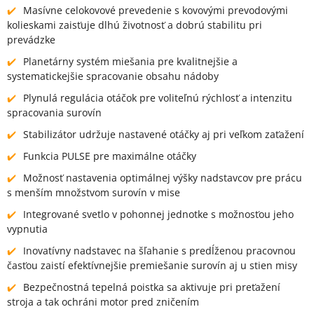
Masívne celokovové prevedenie s kovovými prevodovými
kolieskami zaisťuje dlhú životnosť a dobrú stabilitu pri
prevádzke
Planetárny systém miešania pre kvalitnejšie a
systematickejšie spracovanie obsahu nádoby
Plynulá regulácia otáčok pre voliteľnú rýchlosť a intenzitu
spracovania surovín
Stabilizátor udržuje nastavené otáčky aj pri veľkom zaťažení
Funkcia PULSE pre maximálne otáčky
Možnosť nastavenia optimálnej výšky nadstavcov pre prácu
s menším množstvom surovín v mise
Integrované svetlo v pohonnej jednotke s možnosťou jeho
vypnutia
Inovatívny nadstavec na šľahanie s predĺženou pracovnou
časťou zaistí efektívnejšie premiešanie surovín aj u stien misy
Bezpečnostná tepelná poistka sa aktivuje pri preťažení
stroja a tak ochráni motor pred zničením