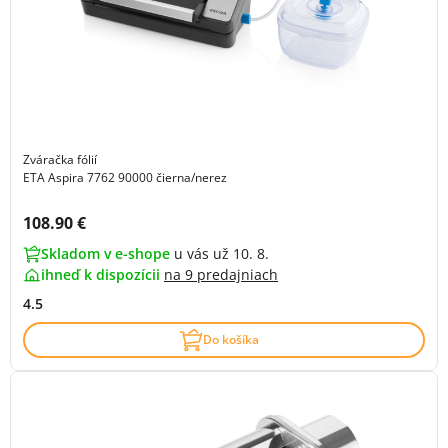
Zváračka fólií
ETA Aspira 7762 90000 čierna/nerez
Cena s DPH:
108.90 €
Skladom v e-shope
u vás už 10. 8.
ihneď k dispozícii
na
9 predajniach
4.5
Do košíka