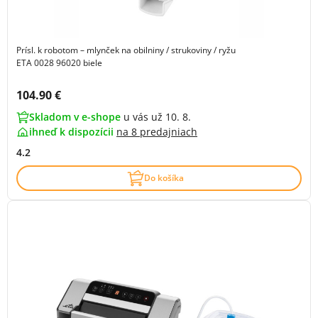
Prísl. k robotom – mlynček na obilniny / strukoviny / ryžu
ETA 0028 96020 biele
Cena s DPH:
104.90 €
Skladom v e-shope
u vás už 10. 8.
ihneď k dispozícii
na
8 predajniach
4.2
Do košíka