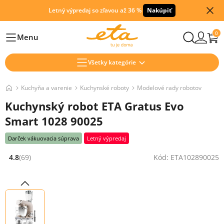
Letný výpredaj so zľavou až 36 %
Nakúpiť
0
Menu
Hlavní
Všetky kategórie
Kuchyňa a varenie
Kuchynské roboty
Modelové rady robotov
Kuchynský robot ETA Gratus Evo
Smart 1028 90025
Darček vákuovacia súprava
Letný výpredaj
4.8
(69)
Kód: ETA102890025
Hodnocení: 4.8 z 5 (69 recenzí)