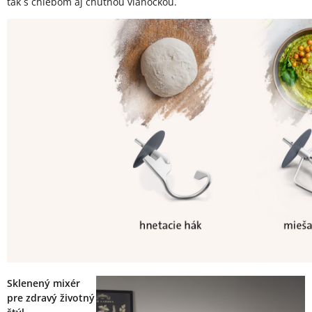
tak s chlebom aj chutnou vianočkou.
Sklenený mixér
pre zdravý životný