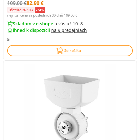
Původní cena s DPH:
Cena s DPH:
109.00 €
82.90 €
Ušetríte 26.10 €
-24%
nejnižší cena za posledních 30 dnů
109.00 €
Skladom v e-shope
u vás už 10. 8.
ihneď k dispozícii
na
9 predajniach
5
Do košíka