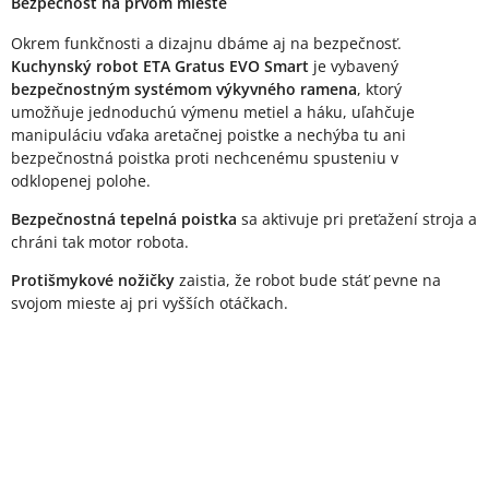
Bezpečnosť na prvom mieste
Okrem funkčnosti a dizajnu dbáme aj na bezpečnosť.
Kuchynský robot ETA Gratus EVO Smart
je vybavený
bezpečnostným systémom výkyvného ramena
, ktorý
umožňuje jednoduchú výmenu metiel a háku, uľahčuje
manipuláciu vďaka aretačnej poistke a nechýba tu ani
bezpečnostná poistka proti nechcenému spusteniu v
odklopenej polohe.
Bezpečnostná tepelná poistka
sa aktivuje pri preťažení stroja a
chráni tak motor robota.
Protišmykové nožičky
zaistia, že robot bude stáť pevne na
svojom mieste aj pri vyšších otáčkach.