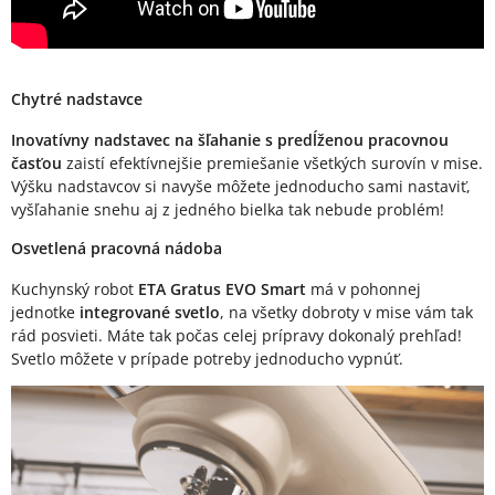
Chytré nadstavce
Inovatívny nadstavec na šľahanie s predĺženou pracovnou
časťou
zaistí efektívnejšie premiešanie všetkých surovín v mise.
Výšku nadstavcov si navyše môžete jednoducho sami nastaviť,
vyšľahanie snehu aj z jedného bielka tak nebude problém!
Osvetlená pracovná nádoba
Kuchynský robot
ETA Gratus EVO Smart
má v pohonnej
jednotke
integrované svetlo
, na všetky dobroty v mise vám tak
rád posvieti. Máte tak počas celej prípravy dokonalý prehľad!
Svetlo môžete v prípade potreby jednoducho vypnúť.