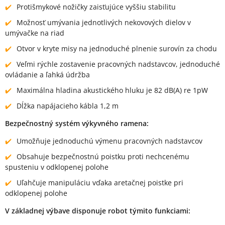
Protišmykové nožičky zaisťujúce vyššiu stabilitu
Možnosť umývania jednotlivých nekovových dielov v
umývačke na riad
Otvor v kryte misy na jednoduché plnenie surovín za chodu
Veľmi rýchle zostavenie pracovných nadstavcov, jednoduché
ovládanie a ľahká údržba
Maximálna hladina akustického hluku je 82 dB(A) re 1pW
Dĺžka napájacieho kábla 1,2 m
Bezpečnostný systém výkyvného ramena:
Umožňuje jednoduchú výmenu pracovných nadstavcov
Obsahuje bezpečnostnú poistku proti nechcenému
spusteniu v odklopenej polohe
Uľahčuje manipuláciu vďaka aretačnej poistke pri
odklopenej polohe
V základnej výbave disponuje robot týmito funkciami: