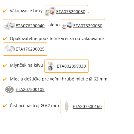
Vákuovacie boxy
,
ETA076290050
alebo
ETA076290040
ETA076290030
Opakovateľne použiteľné vrecká na vákuovanie
ETA176290025
Mlynček na kávu
ETA002899030
Mlecia doštička pre veľmi hrubé mletie Ø 62 mm
ETA207500105
Čistiaci nástroj Ø 62 mm
ETA207500160