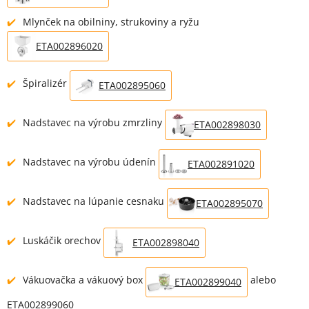
Mlynček na obilniny, strukoviny a ryžu
ETA002896020
Špiralizér
ETA002895060
Nadstavec na výrobu zmrzliny
ETA002898030
Nadstavec na výrobu údenín
ETA002891020
Nadstavec na lúpanie cesnaku
ETA002895070
Luskáčik orechov
ETA002898040
Vákuovačka a vákuový box
alebo
ETA002899040
ETA002899060