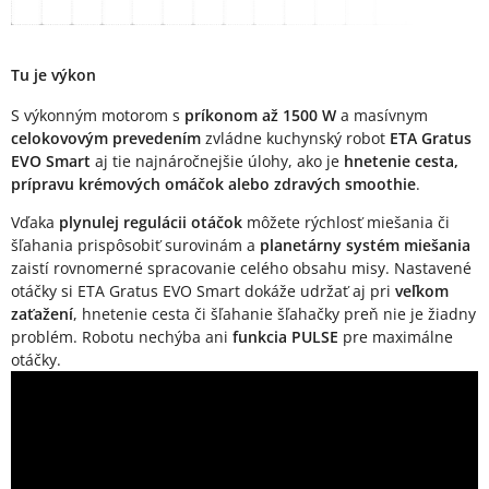
Tu je výkon
S výkonným motorom s
príkonom až 1500 W
a masívnym
celokovovým prevedením
zvládne kuchynský robot
ETA Gratus
EVO Smart
aj tie najnáročnejšie úlohy, ako je
hnetenie cesta,
prípravu krémových omáčok alebo zdravých smoothie
.
Vďaka
plynulej regulácii otáčok
môžete rýchlosť miešania či
šľahania prispôsobiť surovinám a
planetárny systém miešania
zaistí rovnomerné spracovanie celého obsahu misy. Nastavené
otáčky si ETA Gratus EVO Smart dokáže udržať aj pri
veľkom
zaťažení
, hnetenie cesta či šľahanie šľahačky preň nie je žiadny
problém. Robotu nechýba ani
funkcia PULSE
pre maximálne
otáčky.