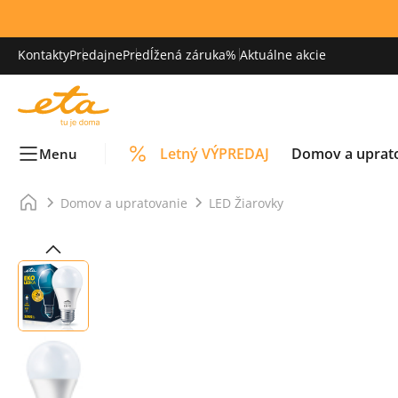
Kontakty
Predajne
Predĺžená záruka
% Aktuálne akcie
Letný VÝPREDAJ
Domov a uprat
Menu
Domov a upratovanie
LED Žiarovky