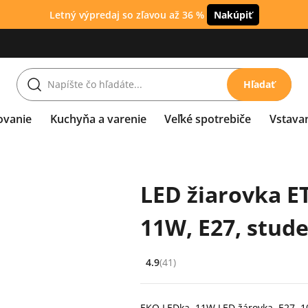
Letný výpredaj so zľavou až 36 %
Nakúpiť
Hľadať
ovanie
Kuchyňa a varenie
Veľké spotrebiče
Vstava
LED žiarovka E
11W, E27, stude
4.9
(41)
Hodnocení: 4.9 z 5 (41 recenzí)
EKO LEDka, 11W LED žárovka, E27, 10