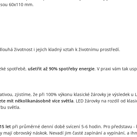
 jsou 60x110 mm.
louhá životnost i jejich kladný vztah k životnímu prostředí.
ízké spotřebě,
ušetřit až 90% spotřeby energie
. V praxi vám tak us
tivou, zjistíme, že při 100% výkonu klasické žárovky je výsledek u 
te mít několikanásobně více světla
. LED žárovky na rozdíl od kla
rbu světla.
15 let
při průměrné denní době svícení 5-6 hodin. Pro představu - k
ky mají obrovský náskok. Nevadí jim časté zapínání a vypínání, a i