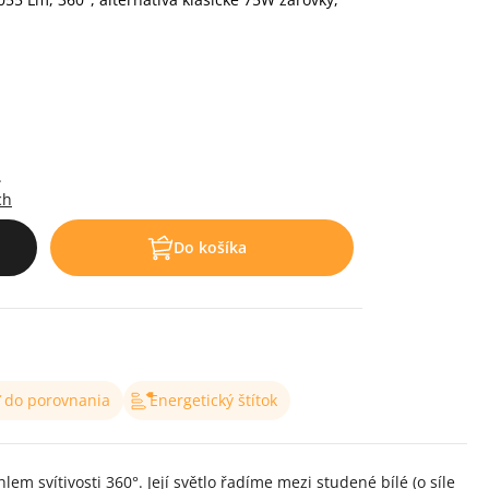
.
ch
Do košíka
ť do porovnania
Energetický štítok
 svítivosti 360°. Její světlo řadíme mezi studené bílé (o síle