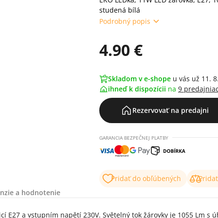
studená bílá
Podrobný popis
4.90 €
Skladom v e-shope
u vás už 11. 8
ihneď k dispozícii
na
9 predajnia
Rezervovať na predajni
GARANCIA BEZPEČNEJ PLATBY
Pridať do obľúbených
Prida
nzie a hodnotenie
27 a vstupním napětí 230V. Světelný tok žárovky je 1055 Lm s úhlem