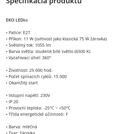
Špecifikácia produktu
EKO LED
ka
• Patice: E27
• Příkon: 11 W (svítivost jako klasická 75 W žárovka)
• Světelný tok: 1055 lm
• Barva světla: studené bílé světlo (6500 K)
• Vyzařovací úhel: 360°
• Životnost: 25 000 hod.
• Počet spínacích cyklů: 15 000
• Okamžitý start
• Vstupní napětí: 230V
• IP 20
• Provozní teplota: -25°C ~ +50°C
• Třída energetické účinnosti: F
• Barva: mléčná
• Tvar: žárovka