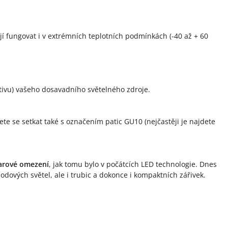
ají fungovat i v extrémních teplotních podmínkách (-40 až + 60
rnativu) vašeho dosavadního světelného zdroje.
ete se setkat také s označením patic GU10 (nejčastěji je najdete
arové omezení
, jak tomu bylo v počátcích LED technologie. Dnes
bodových světel, ale i trubic a dokonce i kompaktních zářivek.