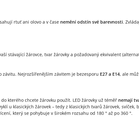
sahují rtuť ani olovo a v čase
nemění odstín své barevnosti
. Zvlád
á vaší stávající žárovce, tvar žárovky a požadovaný ekvivalent (alte
o závitu. Nejrozšířenějším závitem je bezesporu
E27 a E14
, ale můž
í, do kterého chcete žárovku použít. LED žárovky už téměř
nemají tv
yklí u klasických žárovek – tedy z klasických tvarů žárovek, svíček, 
ícení, který se pohybuje v širokém rozsahu od 180 ° až po 360 °.