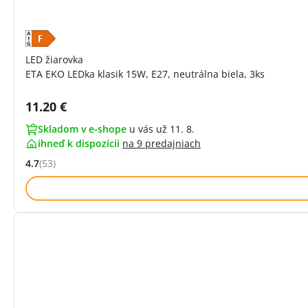
LED žiarovka
ETA EKO LEDka klasik 15W, E27, neutrálna biela, 3ks
Cena s DPH:
11.20 €
Skladom v e-shope
u vás už 11. 8.
ihneď k dispozícii
na
9 predajniach
4.7
(53)
Hodnocení: 4.7 z 5 (53 recenzí)