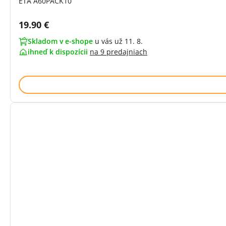
ETA A60PACK10
Cena s DPH:
19.90 €
Skladom v e-shope
u vás už 11. 8.
ihneď k dispozícii
na
9 predajniach