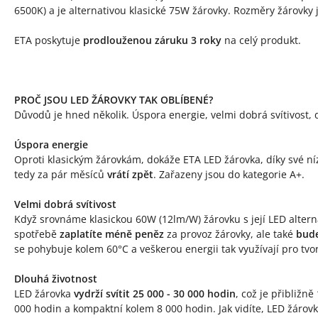
6500K) a je alternativou klasické 75W žárovky. Rozměry žárovky
ETA poskytuje
prodlouženou záruku 3 roky
na celý produkt.
PROČ JSOU LED ŽÁROVKY TAK OBLÍBENÉ?
Důvodů je hned několik. Úspora energie, velmi dobrá svítivost, d
Úspora energie
Oproti klasickým žárovkám, dokáže ETA LED žárovka, díky své n
tedy za pár měsíců
vrátí zpět
. Zařazeny jsou do kategorie A+.
Velmi dobrá svítivost
Když srovnáme klasickou 60W (12lm/W) žárovku s její LED alterna
spotřebě
zaplatíte méně peněz
za provoz žárovky, ale také
bude
se pohybuje kolem 60°C a veškerou energii tak využívají pro tvo
Dlouhá životnost
LED žárovka
vydrží svítit 25 000 - 30 000 hodin
, což je přibližně
000 hodin a kompaktní kolem 8 000 hodin. Jak vidíte, LED žárov