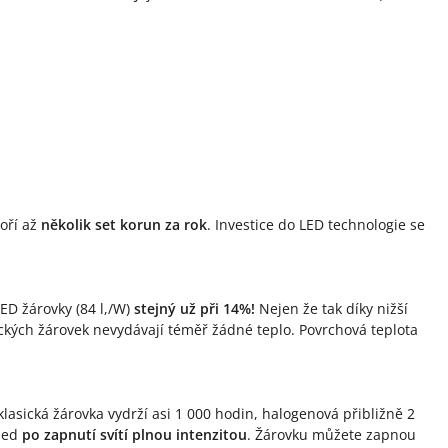
poří až
několik set korun za rok
. Investice do LED technologie se
LED žárovky (84 l,/W)
stejný už při 14%!
Nejen že tak díky nižší
sických žárovek nevydávají téměř žádné teplo. Povrchová teplota
lasická žárovka vydrží asi 1 000 hodin, halogenová přibližně 2
hned
po zapnutí svítí plnou intenzitou
. Žárovku můžete zapnou