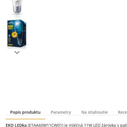
Popis produktu
Parametry
Na stiahnutie
Rece
Popis produktu
EKO LEDka
(ETAA60W11CW01) je mléčná 11W LED žárovka s paticí E