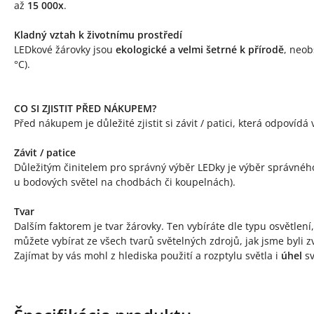
až
15 000x
.
Kladný vztah k životnímu prostředí
LEDkové žárovky jsou
ekologické a velmi šetrné k přírodě
, neob
°C).
CO SI ZJISTIT PŘED NÁKUPEM?
Před nákupem je důležité zjistit si závit / patici, která odpovíd
Závit / patice
Důležitým činitelem pro správný výběr LEDky je výběr správnéh
u bodových světel na chodbách či koupelnách).
Tvar
Dalším faktorem je tvar žárovky. Ten vybíráte dle typu osvětlen
můžete vybírat ze všech tvarů světelných zdrojů, jak jsme byli zv
Zajímat by vás mohl z hlediska použití a rozptylu světla i
úhel
sv