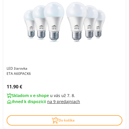
LED žiarovka
ETA A60PACK6
Cena s DPH:
11.90 €
Skladom v e-shope
u vás už 7. 8.
ihneď k dispozícii
na
9 predajniach
Do košíka