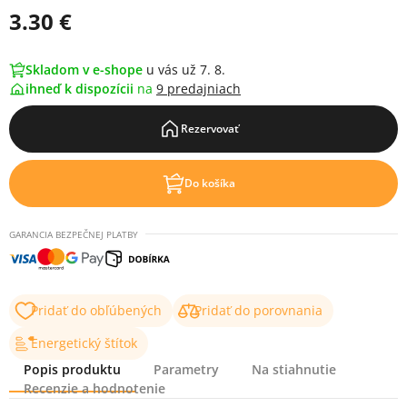
3.30 €
Skladom v e-shope
u vás už 7. 8.
ihneď k dispozícii
na
9 predajniach
Rezervovať
Do košíka
GARANCIA BEZPEČNEJ PLATBY
Pridať do obľúbených
Pridať do porovnania
Energetický štítok
Popis produktu
Parametry
Na stiahnutie
Recenzie a hodnotenie