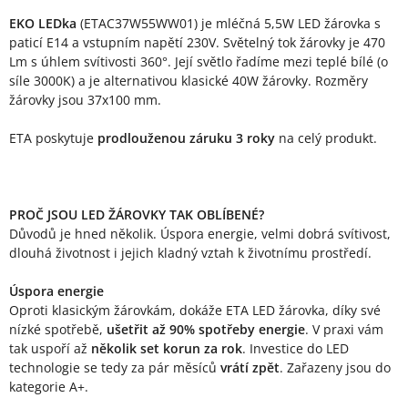
Popis produktu
EKO LEDka
(ETAC37W55WW01) je mléčná 5,5W LED žárovka s
paticí E14 a vstupním napětí 230V. Světelný tok žárovky je 470
Lm s úhlem svítivosti 360°. Její světlo řadíme mezi teplé bílé (o
síle 3000K) a je alternativou klasické 40W žárovky. Rozměry
žárovky jsou 37x100 mm.
ETA poskytuje
prodlouženou záruku 3 roky
na celý produkt.
PROČ JSOU LED ŽÁROVKY TAK OBLÍBENÉ?
Důvodů je hned několik. Úspora energie, velmi dobrá svítivost,
dlouhá životnost i jejich kladný vztah k životnímu prostředí.
Úspora energie
Oproti klasickým žárovkám, dokáže ETA LED žárovka, díky své
nízké spotřebě,
ušetřit až 90% spotřeby energie
. V praxi vám
tak uspoří až
několik set korun za rok
. Investice do LED
technologie se tedy za pár měsíců
vrátí zpět
. Zařazeny jsou do
kategorie A+.