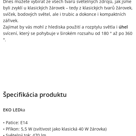
Dnes můžete vybírat ze všech tvarů světelných zdrojů, jak jsme
byli zvyklí u klasických žárovek – tedy z klasických tvarů žárovek,
svíček, bodových světel, ale i trubic a dokonce i kompaktních
zářivek.
Zajímat by vás mohl z hlediska použití a rozptylu světla i
úhel
svícení, který se pohybuje v širokém rozsahu od 180 ° až po 360
°.
Špecifikácia produktu
EKO LED
ka
• Patice: E14
• Příkon: 5,5 W (svítivost jako klasická 40 W žárovka)
• Světelný tok: 470 lm