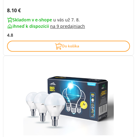
Cena s DPH:
8.10 €
Skladom v e-shope
u vás už 7. 8.
ihneď k dispozícii
na
9 predajniach
4.8
Do košíka