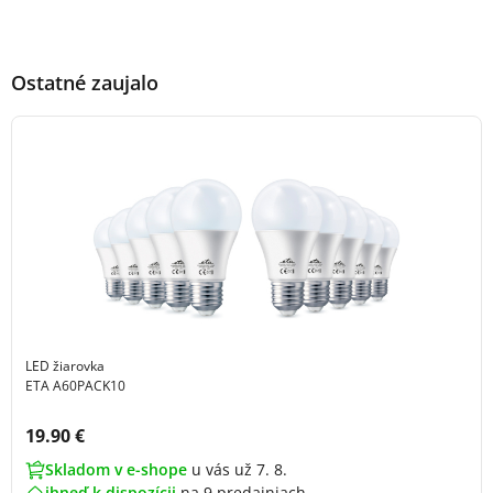
Ostatné zaujalo
LED žiarovka
ETA A60PACK10
Cena s DPH:
19.90 €
Skladom v e-shope
u vás už 7. 8.
ihneď k dispozícii
na
9 predajniach