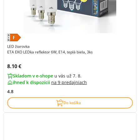
LED žiarovka
ETA EKO LEDka reflektor 6W, E14, teplá biela, 3ks
Cena s DPH:
8.10 €
Skladom v e-shope
u vás už 7. 8.
ihneď k dispozícii
na
9 predajniach
4.8
Do košíka