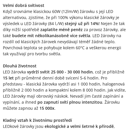
Velmi dobrá svítivost
Když srovnáme klasickou 60W (12lm/W) žárovku s její LED
alternativou, zjistíme, že při 100% výkonu klasické žárovky je
výsledek u LED žárovky (84 l,/W)
stejný už při 14%!
Nejen že tak
díky nižší spotřebě
zaplatíte méně peněz
za provoz žárovky, ale
také
budete mít několikanásobně více světla
. LED žárovky na
rozdíl od klasických žárovek nevydávají téměř žádné teplo.
Povrchová teplota se pohybuje kolem 60°C a veškerou energii
tak využívají pro tvorbu světla.
Dlouhá životnost
LED žárovka
vydrží svítit 25 000 - 30 000 hodin
, což je přibližně
15 let
při průměrné denní době svícení 5-6 hodin. Pro
představu - klasická žárovka vydrží asi 1 000 hodin, halogenová
přibližně 2 000 hodin a kompaktní kolem 8 000 hodin. Jak vidíte,
LED žárovky mají obrovský náskok. Nevadí jim časté zapínání a
vypínání, a ihned
po zapnutí svítí plnou intenzitou
. Žárovku
můžete zapnou až
15 000x
.
Kladný vztah k životnímu prostředí
LEDkové žárovky jsou
ekologické a velmi šetrné k přírodě
,