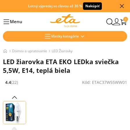
Letný výpredaj so zľavou až 36 %
Nakúpiť
0
Menu
Hlavní
Všetky kategórie
Domov a upratovanie
LED Žiarovky
LED žiarovka ETA EKO LEDka sviečka
5,5W, E14, teplá biela
4.4
(22)
Kód: ETAC37W55WW01
Hodnocení: 4.4 z 5 (22 recenzí)