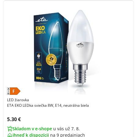
LED žiarovka
ETA EKO LEDka sviečka 8W, E14, neutrálna biela
Cena s DPH:
5.30 €
Skladom v e-shope
u vás už 7. 8.
ihneď k dispozícii
na
9 predajniach