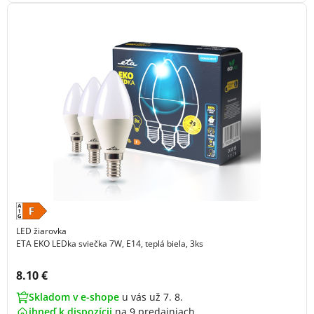
LED žiarovka
ETA EKO LEDka sviečka 7W, E14, teplá biela, 3ks
Cena s DPH:
8.10 €
Skladom v e-shope
u vás už 7. 8.
ihneď k dispozícii
na
9 predajniach