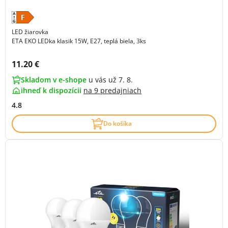
LED žiarovka
ETA EKO LEDka klasik 15W, E27, teplá biela, 3ks
Cena s DPH:
11.20 €
Skladom v e-shope
u vás už 7. 8.
ihneď k dispozícii
na
9 predajniach
4.8
Do košíka