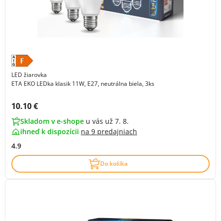
LED žiarovka
ETA EKO LEDka klasik 11W, E27, neutrálna biela, 3ks
Cena s DPH:
10.10 €
Skladom v e-shope
u vás už 7. 8.
ihneď k dispozícii
na
9 predajniach
4.9
Do košíka