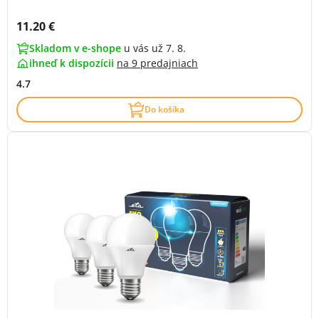
Cena s DPH:
11.20 €
Skladom v e-shope
u vás už 7. 8.
ihneď k dispozícii
na
9 predajniach
4.7
Do košíka