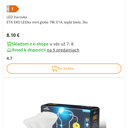
LED žiarovka
ETA EKO LEDka mini globe 7W, E14, teplá biela, 3ks
Cena s DPH:
8.10 €
Skladom v e-shope
u vás už 7. 8.
ihneď k dispozícii
na
9 predajniach
4.7
Do košíka