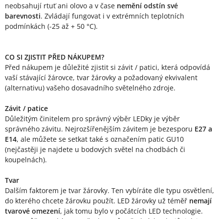
neobsahují rtuť ani olovo a v čase
nemění odstín své
barevnosti
. Zvládají fungovat i v extrémních teplotních
podmínkách (-25 až + 50 °C).
CO SI ZJISTIT PŘED NÁKUPEM?
Před nákupem je důležité zjistit si závit / patici, která odpovídá
vaší stávající žárovce, tvar žárovky a požadovaný ekvivalent
(alternativu) vašeho dosavadního světelného zdroje.
Závit / patice
Důležitým činitelem pro správný výběr LEDky je výběr
správného závitu. Nejrozšířenějším závitem je bezesporu
E27 a
E14
, ale můžete se setkat také s označením patic GU10
(nejčastěji je najdete u bodových světel na chodbách či
koupelnách).
Tvar
Dalším faktorem je tvar žárovky. Ten vybíráte dle typu osvětlení,
do kterého chcete žárovku použít. LED žárovky už téměř
nemají
tvarové omezení
, jak tomu bylo v počátcích LED technologie.