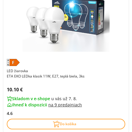
LED žiarovka
ETA EKO LEDka klasik 11W, E27, teplá biela, 3ks
Cena s DPH:
10.10 €
Skladom v e-shope
u vás už 7. 8.
ihneď k dispozícii
na
9 predajniach
4.6
Do košíka