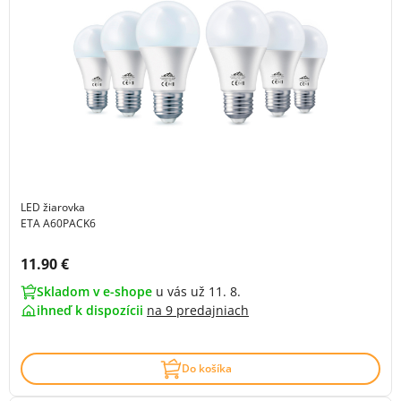
LED žiarovka
ETA A60PACK6
Cena s DPH:
11.90 €
Skladom v e-shope
u vás už 11. 8.
ihneď k dispozícii
na
9 predajniach
Do košíka