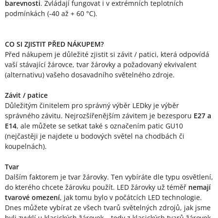
barevnosti
. Zvládají fungovat i v extrémních teplotních
podmínkách (-40 až + 60 °C).
CO SI ZJISTIT PŘED NÁKUPEM?
Před nákupem je důležité zjistit si závit / patici, která odpovídá
vaší stávající žárovce, tvar žárovky a požadovaný ekvivalent
(alternativu) vašeho dosavadního světelného zdroje.
Závit / patice
Důležitým činitelem pro správný výběr LEDky je výběr
správného závitu. Nejrozšířenějším závitem je bezesporu
E27 a
E14
, ale můžete se setkat také s označením patic GU10
(nejčastěji je najdete u bodových světel na chodbách či
koupelnách).
Tvar
Dalším faktorem je tvar žárovky. Ten vybíráte dle typu osvětlení,
do kterého chcete žárovku použít. LED žárovky už téměř
nemají
tvarové omezení
, jak tomu bylo v počátcích LED technologie.
Dnes můžete vybírat ze všech tvarů světelných zdrojů, jak jsme
byli zvyklí u klasických žárovek – tedy z klasických tvarů žárovek,