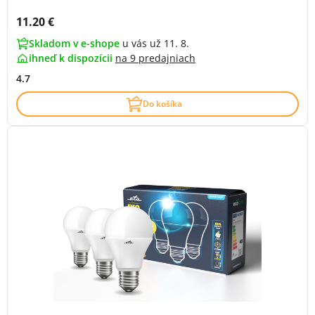
Cena s DPH:
11.20 €
Skladom v e-shope
u vás už 11. 8.
ihneď k dispozícii
na
9 predajniach
4.7
Do košíka