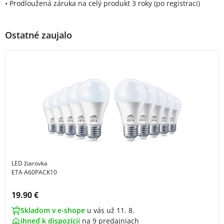
• Prodloužená záruka na celý produkt 3 roky (po registraci)
Ostatné zaujalo
LED žiarovka
ETA A60PACK10
Cena s DPH:
19.90 €
Skladom v e-shope
u vás už 11. 8.
ihneď k dispozícii
na
9 predajniach