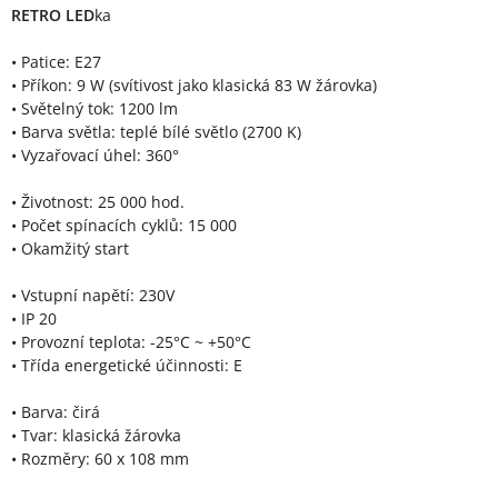
RETRO LED
ka
• Patice: E27
• Příkon: 9 W (svítivost jako klasická 83 W žárovka)
• Světelný tok: 1200 lm
• Barva světla: teplé bílé světlo (2700 K)
• Vyzařovací úhel: 360°
• Životnost: 25 000 hod.
• Počet spínacích cyklů: 15 000
• Okamžitý start
• Vstupní napětí: 230V
• IP 20
• Provozní teplota: -25°C ~ +50°C
• Třída energetické účinnosti: E
• Barva: čirá
• Tvar: klasická žárovka
• Rozměry: 60 x 108 mm