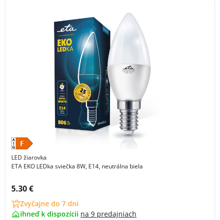
LED žiarovka
ETA EKO LEDka sviečka 8W, E14, neutrálna biela
Cena s DPH:
5.30 €
Zvyčajne do 7 dní
ihneď k dispozícii
na
9 predajniach