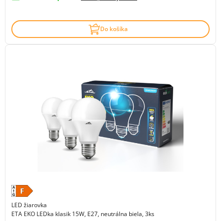
Do košíka
LED žiarovka
ETA EKO LEDka klasik 15W, E27, neutrálna biela, 3ks