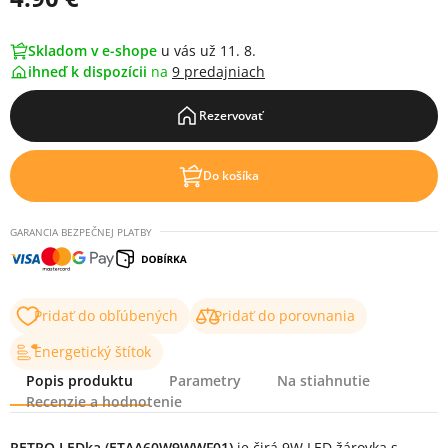
Skladom v e-shope
u vás už 11. 8.
ihneď k dispozícii
na
9 predajniach
Rezervovať
Do košíka
GARANCIA BEZPEČNEJ PLATBY
Pridať do obľúbených
Pridať do porovnania
Energetický štítok
Popis produktu
Parametry
Na stiahnutie
Recenzie a hodnotenie
RETRO LEDka (ETAA60W9WWF01)
je čirá 9W LED žárovka s