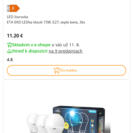
LED žiarovka
ETA EKO LEDka klasik 15W, E27, teplá biela, 3ks
Cena s DPH:
11.20 €
Skladom v e-shope
u vás už 11. 8.
ihneď k dispozícii
na
9 predajniach
4.8
Do košíka