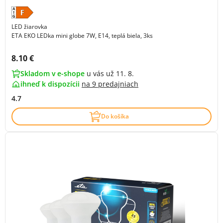
LED žiarovka
ETA EKO LEDka mini globe 7W, E14, teplá biela, 3ks
Cena s DPH:
8.10 €
Skladom v e-shope
u vás už 11. 8.
ihneď k dispozícii
na
9 predajniach
4.7
Do košíka