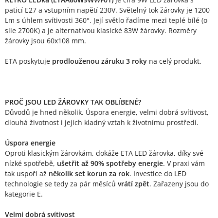
Popis produktu
paticí E27 a vstupním napětí 230V. Světelný tok žárovky je 1200
Lm s úhlem svítivosti 360°. Její světlo řadíme mezi teplé bílé (o
síle 2700K) a je alternativou klasické 83W žárovky. Rozměry
žárovky jsou 60x108 mm.
ETA poskytuje
prodlouženou záruku 3 roky
na celý produkt.
PROČ JSOU LED ŽÁROVKY TAK OBLÍBENÉ?
Důvodů je hned několik. Úspora energie, velmi dobrá svítivost,
dlouhá životnost i jejich kladný vztah k životnímu prostředí.
Úspora energie
Oproti klasickým žárovkám, dokáže ETA LED žárovka, díky své
nízké spotřebě,
ušetřit až 90% spotřeby energie
. V praxi vám
tak uspoří až
několik set korun za rok
. Investice do LED
technologie se tedy za pár měsíců
vrátí zpět
. Zařazeny jsou do
kategorie E.
Velmi dobrá svítivost