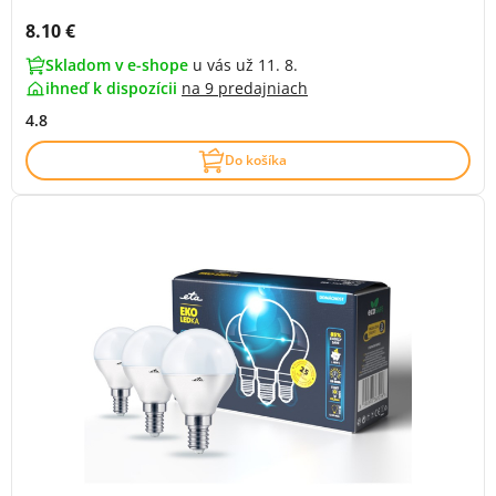
Cena s DPH:
8.10 €
Skladom v e-shope
u vás už 11. 8.
ihneď k dispozícii
na
9 predajniach
4.8
Do košíka