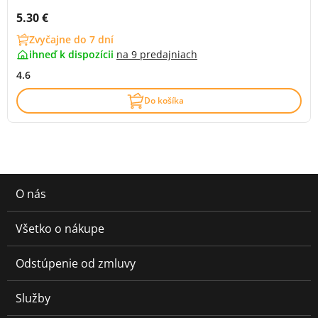
Cena s DPH:
5.30 €
Zvyčajne do 7 dní
ihneď k dispozícii
na
9 predajniach
4.6
Do košíka
O nás
Všetko o nákupe
Odstúpenie od zmluvy
Služby