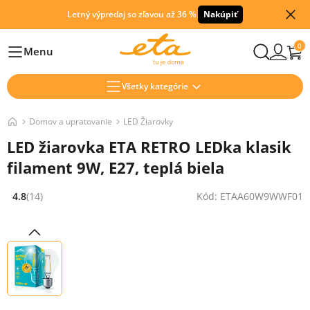
Letný výpredaj so zľavou až 36 %
Nakúpiť
0
Menu
Hlavní
Všetky kategórie
Domov a upratovanie
LED Žiarovky
LED žiarovka ETA RETRO LEDka klasik
filament 9W, E27, teplá biela
4.8
(14)
Kód: ETAA60W9WWF01
Hodnocení: 4.8 z 5 (14 recenzí)