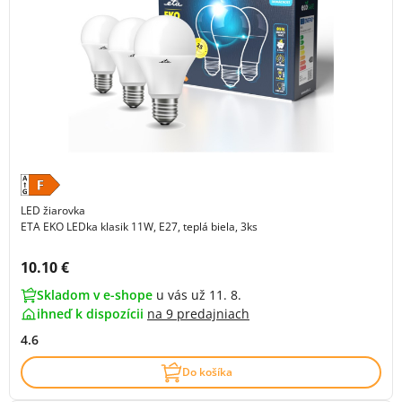
LED žiarovka
ETA EKO LEDka klasik 11W, E27, teplá biela, 3ks
Cena s DPH:
10.10 €
Skladom v e-shope
u vás už 11. 8.
ihneď k dispozícii
na
9 predajniach
4.6
Do košíka