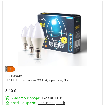
LED žiarovka
ETA EKO LEDka sviečka 7W, E14, teplá biela, 3ks
Cena s DPH:
8.10 €
Skladom v e-shope
u vás už 11. 8.
ihneď k dispozícii
na
9 predajniach