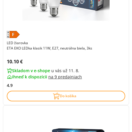
LED žiarovka
ETA EKO LEDka klasik 11W, E27, neutrálna biela, 3ks
Cena s DPH:
10.10 €
Skladom v e-shope
u vás už 11. 8.
ihneď k dispozícii
na
9 predajniach
4.9
Do košíka