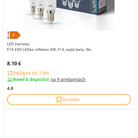
LED žiarovka
ETA EKO LEDka reflektor 6W, E14, teplá biela, 3ks
Cena s DPH:
8.10 €
Zvyčajne do 7 dní
ihneď k dispozícii
na
9 predajniach
4.8
Do košíka