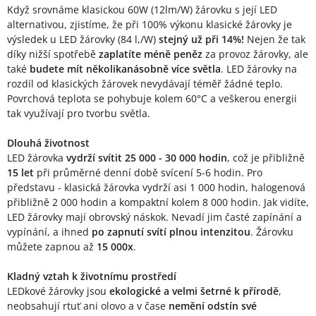
Když srovnáme klasickou 60W (12lm/W) žárovku s její LED
alternativou, zjistíme, že při 100% výkonu klasické žárovky je
výsledek u LED žárovky (84 l,/W)
stejný už při 14%!
Nejen že tak
díky nižší spotřebě
zaplatíte méně peněz
za provoz žárovky, ale
také
budete mít několikanásobně více světla
. LED žárovky na
rozdíl od klasických žárovek nevydávají téměř žádné teplo.
Povrchová teplota se pohybuje kolem 60°C a veškerou energii
tak využívají pro tvorbu světla.
Dlouhá životnost
LED žárovka
vydrží svítit 25 000 - 30 000 hodin
, což je přibližně
15 let
při průměrné denní době svícení 5-6 hodin. Pro
představu - klasická žárovka vydrží asi 1 000 hodin, halogenová
přibližně 2 000 hodin a kompaktní kolem 8 000 hodin. Jak vidíte,
LED žárovky mají obrovský náskok. Nevadí jim časté zapínání a
vypínání, a ihned
po zapnutí svítí plnou intenzitou
. Žárovku
můžete zapnou až
15 000x
.
Kladný vztah k životnímu prostředí
LEDkové žárovky jsou
ekologické a velmi šetrné k přírodě
,
neobsahují rtuť ani olovo a v čase
nemění odstín své