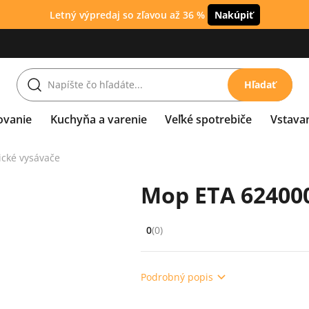
Letný výpredaj so zľavou až 36 %
Nakúpiť
Hľadať
ovanie
Kuchyňa a varenie
Veľké spotrebiče
Vstava
ické vysávače
Mop ETA 62400
0
(0)
Hodnocení: 0 z 5 (0 recenzí)
Podrobný popis