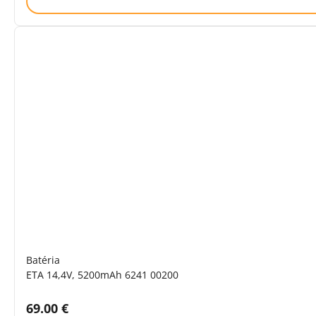
Batéria
ETA 14,4V, 5200mAh 6241 00200
Cena s DPH:
69.00 €