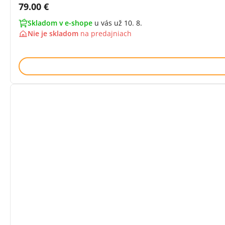
Cena s DPH:
79.00 €
Skladom v e-shope
u vás už 10. 8.
Nie je skladom
na
predajniach