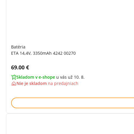
Batéria
ETA 14,4V, 3350mAh 4242 00270
Cena s DPH:
69.00 €
Skladom v e-shope
u vás už 10. 8.
Nie je skladom
na
predajniach