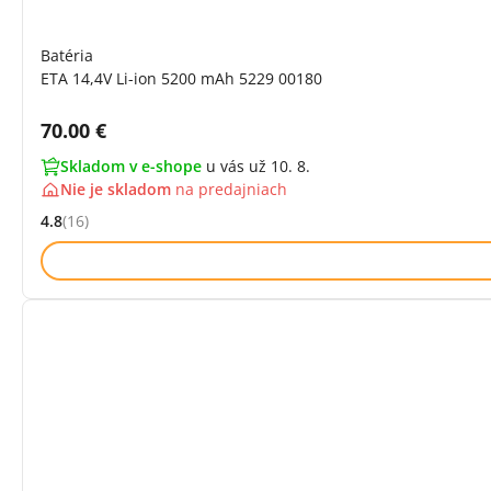
Batéria
ETA 14,4V Li-ion 5200 mAh 5229 00180
Cena s DPH:
70.00 €
Skladom v e-shope
u vás už 10. 8.
Nie je skladom
na
predajniach
4.8
(16)
Hodnocení: 4.8 z 5 (16 recenzí)