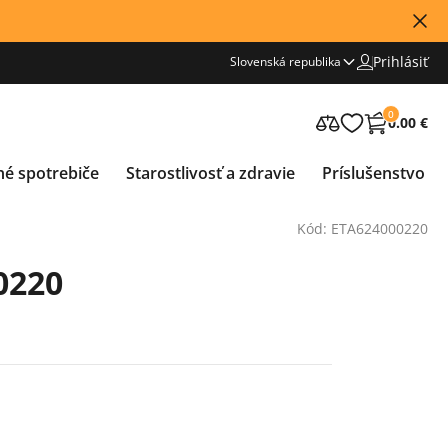
Prihlásiť
Slovenská republika
0
0.00 €
né spotrebiče
Starostlivosť a zdravie
Príslušenstvo
Kód: ETA624000220
0220