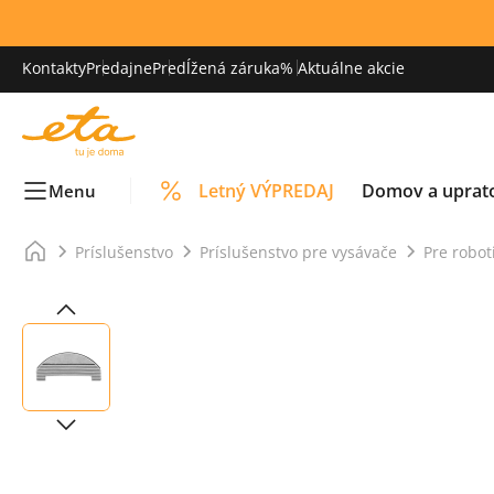
Kontakty
Predajne
Predĺžená záruka
% Aktuálne akcie
Letný VÝPREDAJ
Domov a uprat
Menu
Príslušenstvo
Príslušenstvo pre vysávače
Pre robot