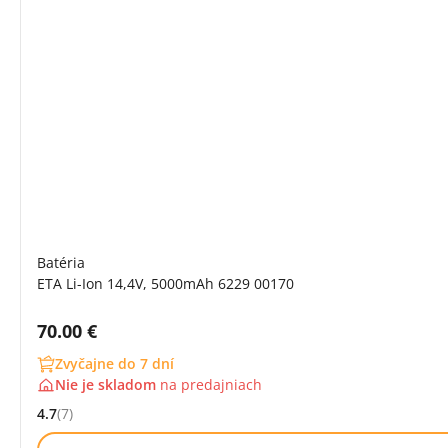
Batéria
ETA Li-Ion 14,4V, 5000mAh 6229 00170
Cena s DPH:
70.00 €
Zvyčajne do 7 dní
Nie je skladom
na
predajniach
4.7
(7)
Hodnocení: 4.7 z 5 (7 recenzí)