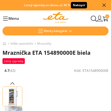
Letný výpredaj so zľavou až 36 %
Nakúpiť
0
Menu
Hlavní
Všetky kategórie
Veľké spotrebiče
Mrazničky
Mraznička ETA 154890000E biela
Letný výpredaj
4.7
(43)
Kód: ETA154890000E
Hodnocení: 4.7 z 5 (43 recenzí)