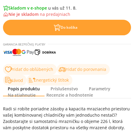
Skladom v e-shope
u vás už 11. 8.
Nie je skladom
na
predajniach
Do košíka
GARANCIA BEZPEČNEJ PLATBY
Pridať do obľúbených
Pridať do porovnania
Energetický štítok
Návod
Popis produktu
Príslušenstvo
Parametry
Na stiahnutie
Recenzie a hodnotenie
Popis produktu
Radi si robíte poriadne zásoby a kapacita mraziaceho priestoru
vašej kombinovanej chladničky vám jednoducho nestačí?
Zaobstarajte si samostatnú mrazničku o objeme 226 l, ktorá
vám poskytne dostatok priestoru na všetky mrazené dobroty.