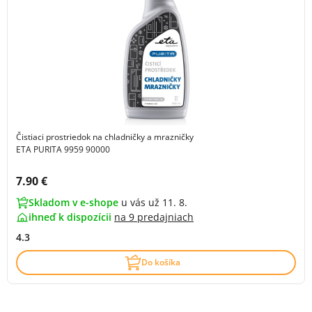
Čistiaci prostriedok na chladničky a mrazničky
ETA PURITA 9959 90000
Cena s DPH:
7.90 €
Skladom v e-shope
u vás už 11. 8.
ihneď k dispozícii
na
9 predajniach
4.3
Do košíka