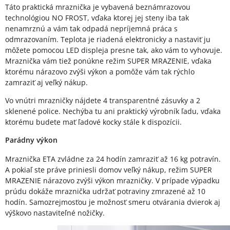
Táto praktická mraznička je vybavená beznámrazovou
technológiou NO FROST, vďaka ktorej jej steny iba tak
nenamrznú a vám tak odpadá nepríjemná práca s
odmrazovaním. Teplota je riadená elektronicky a nastaviť ju
môžete pomocou LED displeja presne tak, ako vám to vyhovuje.
Mraznička vám tiež ponúkne režim SUPER MRAZENIE, vďaka
ktorému nárazovo zvýši výkon a pomôže vám tak rýchlo
zamraziť aj veľký nákup.
Vo vnútri mrazničky nájdete 4 transparentné zásuvky a 2
sklenené police. Nechýba tu ani praktický výrobník ľadu, vďaka
ktorému budete mať ľadové kocky stále k dispozícii.
Parádny výkon
Mraznička ETA zvládne za 24 hodín zamraziť až 16 kg potravín.
A pokiaľ ste práve priniesli domov veľký nákup, režim SUPER
MRAZENIE nárazovo zvýši výkon mrazničky. V prípade výpadku
prúdu dokáže mraznička udržať potraviny zmrazené až 10
hodín. Samozrejmosťou je možnosť smeru otvárania dvierok aj
výškovo nastaviteľné nožičky.