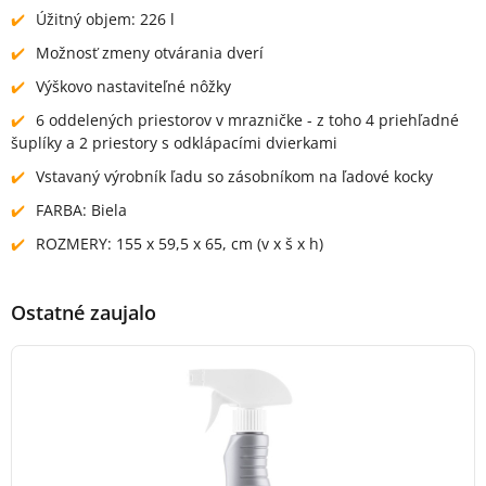
Úžitný objem: 226 l
Možnosť zmeny otvárania dverí
Výškovo nastaviteľné nôžky
6 oddelených priestorov v mrazničke - z toho 4 priehľadné
šuplíky a 2 priestory s odklápacími dvierkami
Vstavaný výrobník ľadu so zásobníkom na ľadové kocky
FARBA: Biela
ROZMERY: 155 x 59,5 x 65, cm (v x š x h)
Ostatné zaujalo