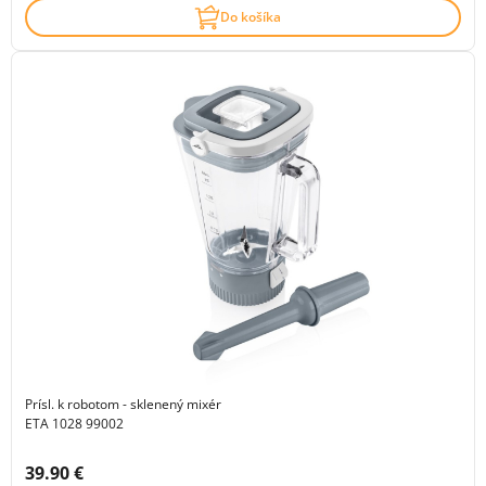
Do košíka
Prísl. k robotom - sklenený mixér
ETA 1028 99002
Cena s DPH:
39.90 €