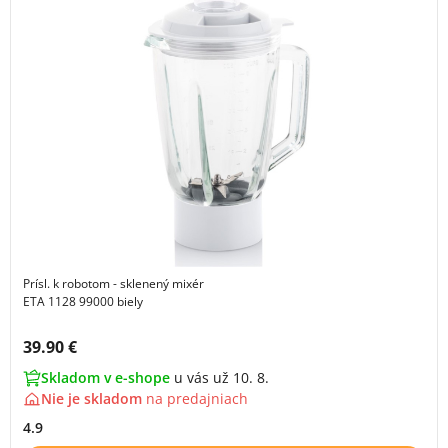
Prísl. k robotom - sklenený mixér
ETA 1128 99000 biely
Cena s DPH:
39.90 €
Skladom v e-shope
u vás už 10. 8.
Nie je skladom
na
predajniach
4.9