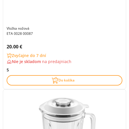
Vložka nožová
ETA 0028 00087
Cena s DPH:
20.00 €
Zvyčajne do 7 dní
Nie je skladom
na
predajniach
5
Do košíka