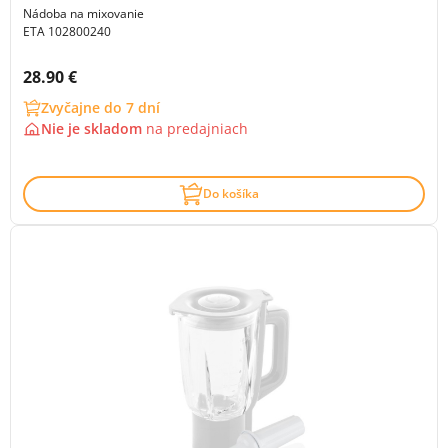
Nádoba na mixovanie
ETA 102800240
Cena s DPH:
28.90 €
Zvyčajne do 7 dní
Nie je skladom
na
predajniach
Do košíka