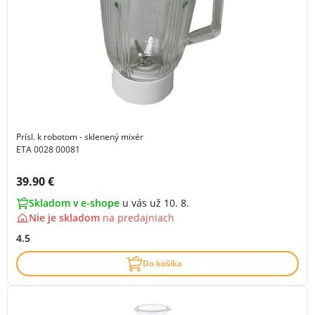
Prísl. k robotom - sklenený mixér
ETA 0028 00081
Cena s DPH:
39.90 €
Skladom v e-shope
u vás už 10. 8.
Nie je skladom
na
predajniach
4.5
Do košíka