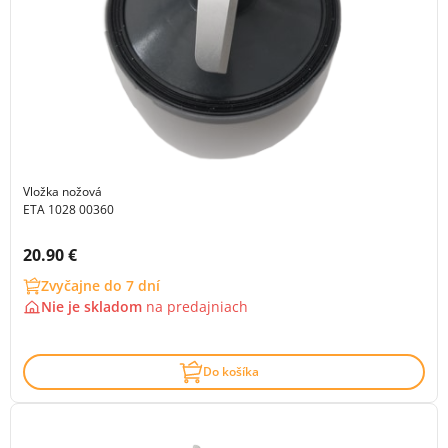
Vložka nožová
ETA 1028 00360
Cena s DPH:
20.90 €
Zvyčajne do 7 dní
Nie je skladom
na
predajniach
Do košíka