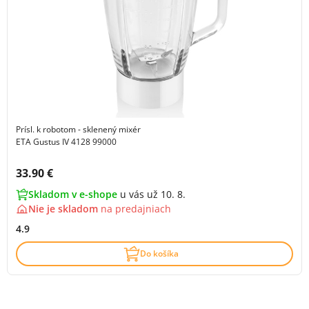
Prísl. k robotom - sklenený mixér
ETA Gustus IV 4128 99000
Cena s DPH:
33.90 €
Skladom v e-shope
u vás už 10. 8.
Nie je skladom
na
predajniach
4.9
Do košíka