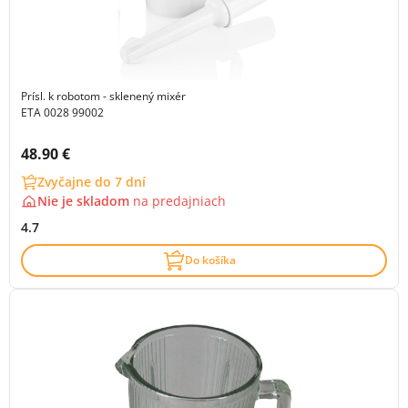
Prísl. k robotom - sklenený mixér
ETA 0028 99002
Cena s DPH:
48.90 €
Zvyčajne do 7 dní
Nie je skladom
na
predajniach
4.7
Do košíka