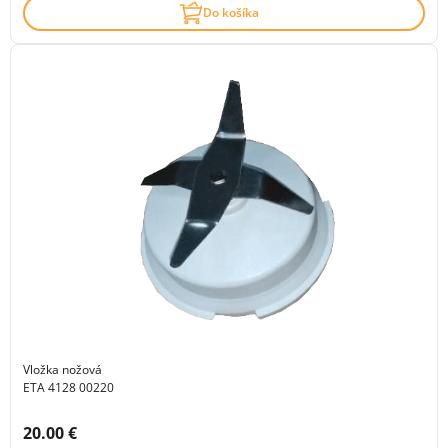
Do košíka
Vložka nožová
ETA 4128 00220
Cena s DPH:
20.00 €