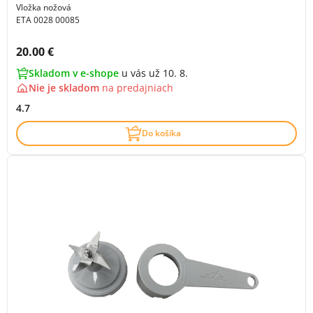
Vložka nožová
ETA 0028 00085
Cena s DPH:
20.00 €
Skladom v e-shope
u vás už 10. 8.
Nie je skladom
na
predajniach
4.7
Do košíka