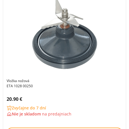
Vložka nožová
ETA 1028 00250
Cena s DPH:
20.90 €
Zvyčajne do 7 dní
Nie je skladom
na
predajniach