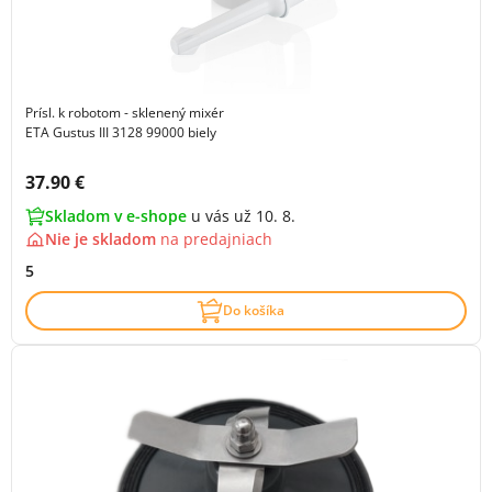
Prísl. k robotom - sklenený mixér
ETA Gustus III 3128 99000 biely
Cena s DPH:
37.90 €
Skladom v e-shope
u vás už 10. 8.
Nie je skladom
na
predajniach
5
Do košíka