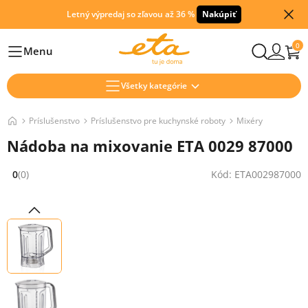
Letný výpredaj so zľavou až 36 %
Nakúpiť
0
Menu
Hlavní
Všetky kategórie
Príslušenstvo
Príslušenstvo pre kuchynské roboty
Mixéry
Nádoba na mixovanie ETA 0029 87000
0
(0)
Kód: ETA002987000
Hodnocení: 0 z 5 (0 recenzí)