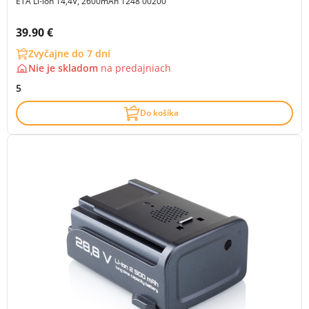
ETA Li-ion 14,4V, 2600mAh 1248 00200
Cena s DPH:
39.90 €
Zvyčajne do 7 dní
Nie je skladom
na
predajniach
5
Do košíka