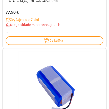
ETA Li-ion 14,4V, 5200 mAh 4228 00100
Cena s DPH:
77.90 €
Zvyčajne do 7 dní
Nie je skladom
na
predajniach
5
Do košíka