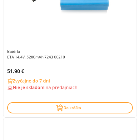
Batéria
ETA 14,4V, 5200mAh 7243 00210
Cena s DPH:
51.90 €
Zvyčajne do 7 dní
Nie je skladom
na
predajniach
Do košíka