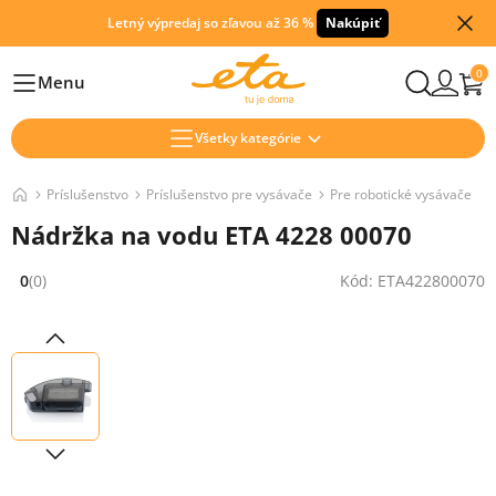
Letný výpredaj so zľavou až 36 %
Nakúpiť
0
Menu
Hlavní
Všetky kategórie
Príslušenstvo
Príslušenstvo pre vysávače
Pre robotické vysávače
Nádržka na vodu ETA 4228 00070
0
(0)
Kód: ETA422800070
Hodnocení: 0 z 5 (0 recenzí)