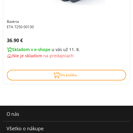
Batéria
ETA 7250 00130
Cena s DPH:
36.90 €
Skladom v e-shope
u vás už 11. 8.
Nie je skladom
na
predajniach
Do košíka
O nás
Všetko o nákupe