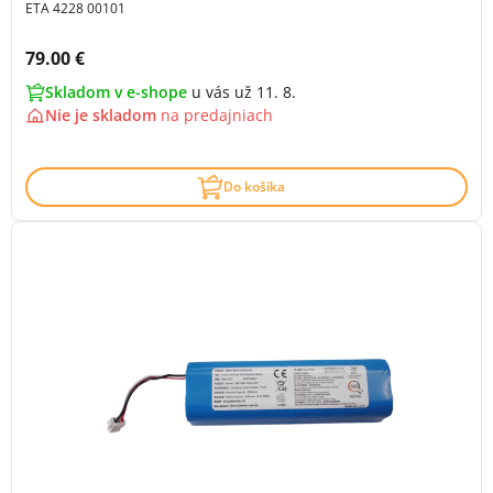
ETA 4228 00101
Cena s DPH:
79.00 €
Skladom v e-shope
u vás už 11. 8.
Nie je skladom
na
predajniach
Do košíka