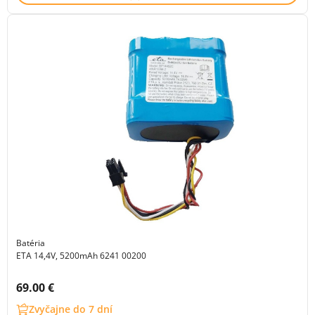
Batéria
ETA 14,4V, 5200mAh 6241 00200
Cena s DPH:
69.00 €
Zvyčajne do 7 dní