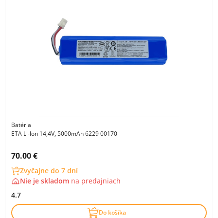
Batéria
ETA Li-Ion 14,4V, 5000mAh 6229 00170
Cena s DPH:
70.00 €
Zvyčajne do 7 dní
Nie je skladom
na
predajniach
4.7
Do košíka