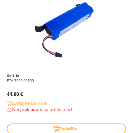
Batéria
ETA 7229 00150
Cena s DPH:
44.90 €
Zvyčajne do 7 dní
Nie je skladom
na
predajniach
Do košíka