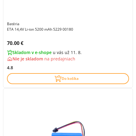
Batéria
ETA 14,4V Li-ion 5200 mAh 5229 00180
Cena s DPH:
70.00 €
Skladom v e-shope
u vás už 11. 8.
Nie je skladom
na
predajniach
4.8
Do košíka