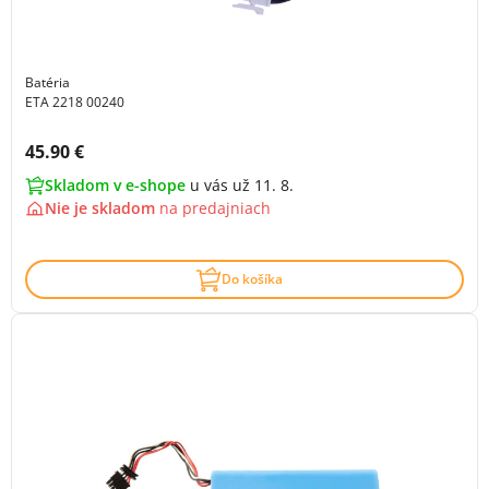
Batéria
ETA 2218 00240
Cena s DPH:
45.90 €
Skladom v e-shope
u vás už 11. 8.
Nie je skladom
na
predajniach
Do košíka