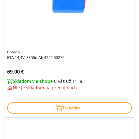
Batéria
ETA 14,4V, 3350mAh 4242 00270
Cena s DPH:
69.00 €
Skladom v e-shope
u vás už 11. 8.
Nie je skladom
na
predajniach
Do košíka