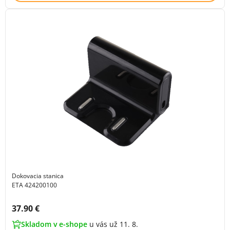
Dokovacia stanica
ETA 424200100
Cena s DPH:
37.90 €
Skladom v e-shope
u vás už 11. 8.