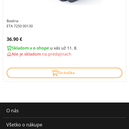
Batéria
ETA 7250 00130
Cena s DPH:
36.90 €
Skladom v e-shope
u vás už 11. 8.
Nie je skladom
na
predajniach
Do košíka
O nás
Všetko o nákupe