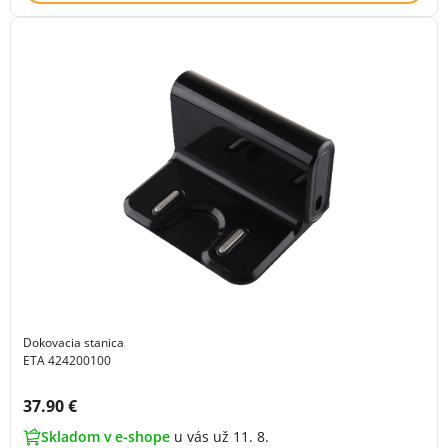
Dokovacia stanica
ETA 424200100
Cena s DPH:
37.90 €
Skladom v e-shope
u vás už 11. 8.