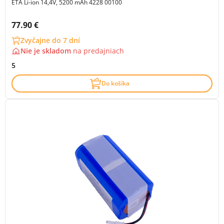
ETA Li-ion 14,4V, 5200 mAh 4228 00100
Cena s DPH:
77.90 €
Zvyčajne do 7 dní
Nie je skladom
na
predajniach
5
Do košíka