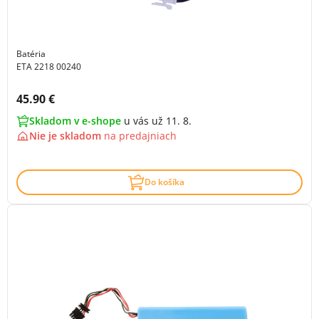
Batéria
ETA 2218 00240
Cena s DPH:
45.90 €
Skladom v e-shope
u vás už 11. 8.
Nie je skladom
na
predajniach
Do košíka