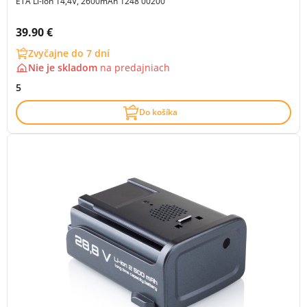
ETA Li-ion 14,4V, 2600mAh 1248 00200
Cena s DPH:
39.90 €
Zvyčajne do 7 dní
Nie je skladom
na
predajniach
5
Do košíka