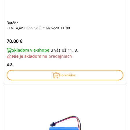
Batéria
ETA 14,4V Li-ion 5200 mAh 5229 00180
Cena s DPH:
70.00 €
Skladom v e-shope
u vás už 11. 8.
Nie je skladom
na
predajniach
4.8
Do košíka