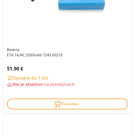
Batéria
ETA 14,4V, 5200mAh 7243 00210
Cena s DPH:
51.90 €
Zvyčajne do 7 dní
Nie je skladom
na
predajniach
Do košíka