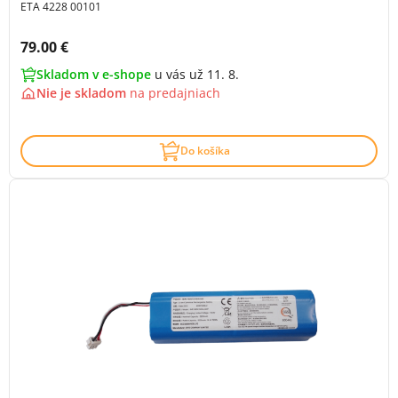
ETA 4228 00101
Cena s DPH:
79.00 €
Skladom v e-shope
u vás už 11. 8.
Nie je skladom
na
predajniach
Do košíka