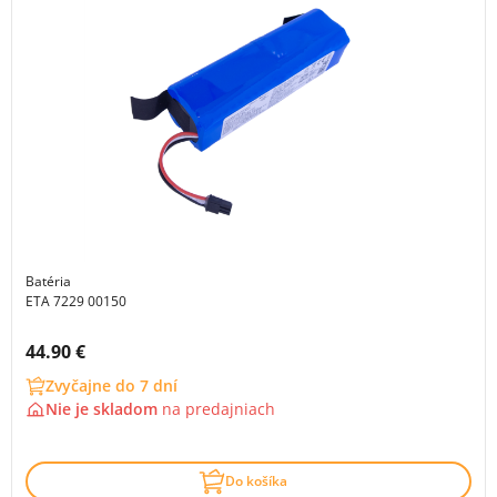
Batéria
ETA 7229 00150
Cena s DPH:
44.90 €
Zvyčajne do 7 dní
Nie je skladom
na
predajniach
Do košíka