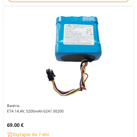
Batéria
ETA 14,4V, 5200mAh 6241 00200
Cena s DPH:
69.00 €
Zvyčajne do 7 dní