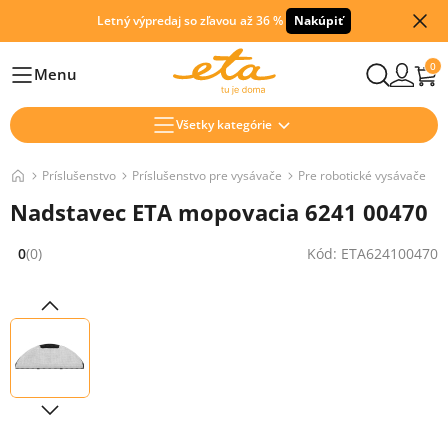
Letný výpredaj so zľavou až 36 %
Nakúpiť
0
Menu
Hlavní
Všetky kategórie
Príslušenstvo
Príslušenstvo pre vysávače
Pre robotické vysávače
Nadstavec ETA mopovacia 6241 00470
0
(0)
Kód: ETA624100470
Hodnocení: 0 z 5 (0 recenzí)