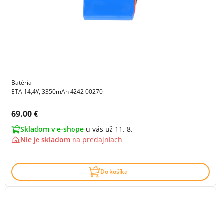
Batéria
ETA 14,4V, 3350mAh 4242 00270
Cena s DPH:
69.00 €
Skladom v e-shope
u vás už 11. 8.
Nie je skladom
na
predajniach
Do košíka