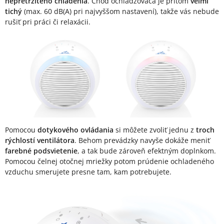
nepretržitého chladenia
. Chod ochladzovača je pritom
veľmi
tichý
(max. 60 dB(A) pri najvyššom nastavení), takže vás nebude
rušiť pri práci či relaxácii.
Pomocou
dotykového ovládania
si môžete zvoliť jednu z
troch
rýchlostí ventilátora
. Behom prevádzky navyše dokáže meniť
farebné podsvietenie
, a tak bude zároveň efektným doplnkom.
Pomocou čelnej otočnej mriežky potom prúdenie ochladeného
vzduchu smerujete presne tam, kam potrebujete.