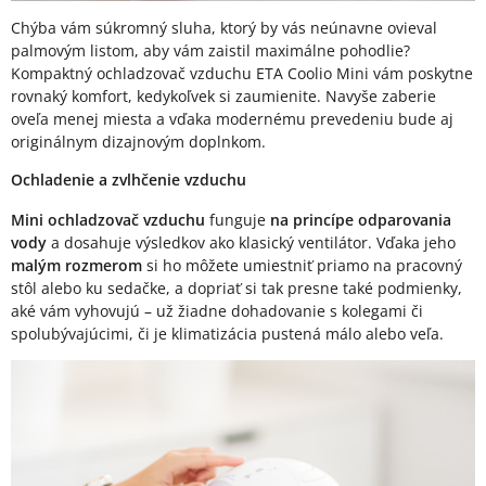
Chýba vám súkromný sluha, ktorý by vás neúnavne ovieval
palmovým listom, aby vám zaistil maximálne pohodlie?
Kompaktný ochladzovač vzduchu ETA Coolio Mini vám poskytne
rovnaký komfort, kedykoľvek si zaumienite. Navyše zaberie
oveľa menej miesta a vďaka modernému prevedeniu bude aj
originálnym dizajnovým doplnkom.
Ochladenie a zvlhčenie vzduchu
Mini ochladzovač vzduchu
funguje
na princípe odparovania
vody
a dosahuje výsledkov ako klasický ventilátor. Vďaka jeho
malým rozmerom
si ho môžete umiestniť priamo na pracovný
stôl alebo ku sedačke, a dopriať si tak presne také podmienky,
aké vám vyhovujú – už žiadne dohadovanie s kolegami či
spolubývajúcimi, či je klimatizácia pustená málo alebo veľa.