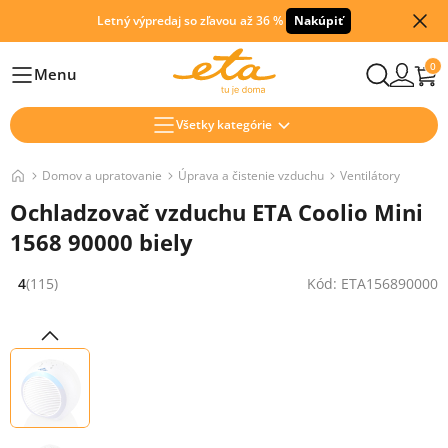
Letný výpredaj so zľavou až 36 %
Nakúpiť
0
Menu
Hlavní
Všetky kategórie
Domov a upratovanie
Úprava a čistenie vzduchu
Ventilátory
Ochladzovač vzduchu ETA Coolio Mini
1568 90000 biely
4
(115)
Kód: ETA156890000
Hodnocení: 4 z 5 (115 recenzí)