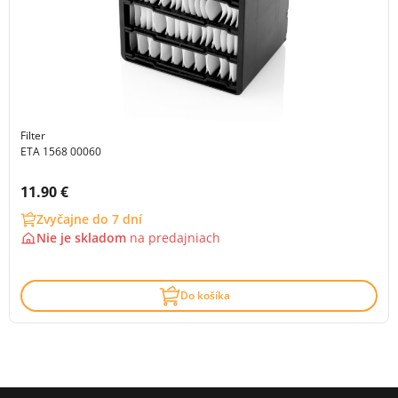
Filter
ETA 1568 00060
Cena s DPH:
11.90 €
Zvyčajne do 7 dní
Nie je skladom
na
predajniach
Do košíka