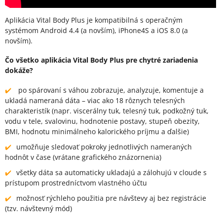
Aplikácia Vital Body Plus je kompatibilná s operačným
systémom Android 4.4 (a novším), iPhone4S a iOS 8.0 (a
novším).
Čo všetko aplikácia Vital Body Plus pre chytré zariadenia
dokáže?
po spárovaní s váhou zobrazuje, analyzuje, komentuje a
ukladá nameraná dáta – viac ako 18 rôznych telesných
charakteristík (napr. viscerálny tuk, telesný tuk, podkožný tuk,
vodu v tele, svalovinu, hodnotenie postavy, stupeň obezity,
BMI, hodnotu minimálneho kalorického príjmu a ďalšie)
umožňuje sledovať pokroky jednotlivých nameraných
hodnôt v čase (vrátane grafického znázornenia)
všetky dáta sa automaticky ukladajú a zálohujú v cloude s
prístupom prostredníctvom vlastného účtu
možnosť rýchleho použitia pre návštevy aj bez registrácie
(tzv. návštevný mód)