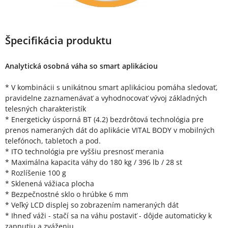
Špecifikácia produktu
Analytická osobná váha so smart aplikáciou
* V kombinácii s unikátnou smart aplikáciou pomáha sledovať,
pravidelne zaznamenávať a vyhodnocovať vývoj základných
telesných charakteristík
* Energeticky úsporná BT (4.2) bezdrôtová technológia pre
prenos nameraných dát do aplikácie VITAL BODY v mobilných
telefónoch, tabletoch a pod.
* ITO technológia pre vyššiu presnosť merania
* Maximálna kapacita váhy do 180 kg / 396 lb / 28 st
* Rozlíšenie 100 g
* Sklenená vážiaca plocha
* Bezpečnostné sklo o hrúbke 6 mm
* Veľký LCD displej so zobrazením nameraných dát
* Ihneď váži - stačí sa na váhu postaviť - dôjde automaticky k
zapnutiu a zváženiu