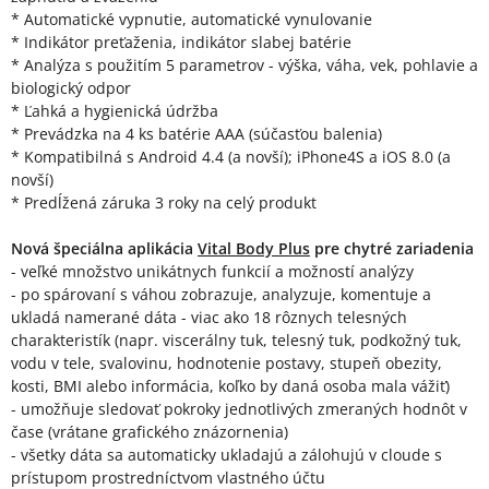
* Automatické vypnutie, automatické vynulovanie
* Indikátor preťaženia, indikátor slabej batérie
* Analýza s použitím 5 parametrov - výška, váha, vek, pohlavie a
biologický odpor
* Ľahká a hygienická údržba
* Prevádzka na 4 ks batérie AAA (súčasťou balenia)
* Kompatibilná s Android 4.4 (a novší); iPhone4S a iOS 8.0 (a
novší)
* Predĺžená záruka 3 roky na celý produkt
Nová špeciálna aplikácia
Vital Body Plus
pre chytré zariadenia
- veľké množstvo unikátnych funkcií a možností analýzy
- po spárovaní s váhou zobrazuje, analyzuje, komentuje a
ukladá namerané dáta - viac ako 18 rôznych telesných
charakteristík (napr. viscerálny tuk, telesný tuk, podkožný tuk,
vodu v tele, svalovinu, hodnotenie postavy, stupeň obezity,
kosti, BMI alebo informácia, koľko by daná osoba mala vážiť)
- umožňuje sledovať pokroky jednotlivých zmeraných hodnôt v
čase (vrátane grafického znázornenia)
- všetky dáta sa automaticky ukladajú a zálohujú v cloude s
prístupom prostredníctvom vlastného účtu