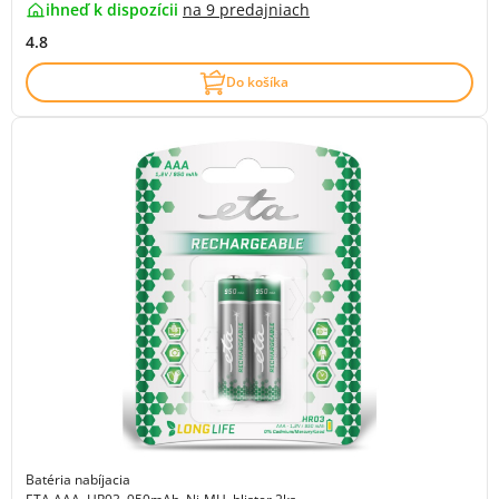
ihneď k dispozícii
na
9 predajniach
4.8
Do košíka
Batéria nabíjacia