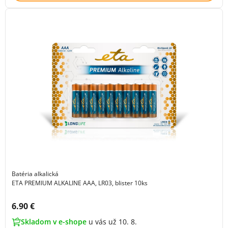
Batéria alkalická
ETA PREMIUM ALKALINE AAA, LR03, blister 10ks
Cena s DPH:
6.90 €
Skladom v e-shope
u vás už 10. 8.