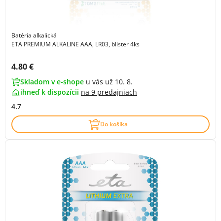
Batéria alkalická
ETA PREMIUM ALKALINE AAA, LR03, blister 4ks
Cena s DPH:
4.80 €
Skladom v e-shope
u vás už 10. 8.
ihneď k dispozícii
na
9 predajniach
4.7
Do košíka