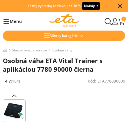
Letný výpredaj so zľavou až 36 %
Nakúpiť
0
Menu
Hlavní
Všetky kategórie
Starostlivosť a zdravie
Osobné váhy
Osobná váha ETA Vital Trainer s
aplikáciou 7780 90000 čierna
4.7
(164)
Kód: ETA778090000
Hodnocení: 4.7 z 5 (164 recenzí)