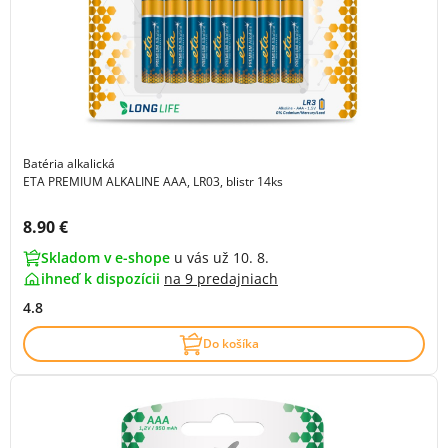
Batéria alkalická
ETA PREMIUM ALKALINE AAA, LR03, blistr 14ks
Cena s DPH:
8.90 €
Skladom v e-shope
u vás už 10. 8.
ihneď k dispozícii
na
9 predajniach
4.8
Do košíka