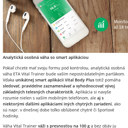
Analytická osobná váha so smart aplikáciou
Pokiaľ chcete mať svoju formu pod kontrolou, analytická osobná
váha ETA Vital Trainer bude vaším nepostrádateľným parťákom.
Vďaka
unikátnej smart aplikácii Vital Body Plus
totiž pomáha
sledovať, pravidelne zaznamenávať a vyhodnocovať vývoj
základných telesných charakteristík
. Aplikácia si navyše
rozumie nielen s vaším mobilným telefónom, ale
aj s
niektorými ďalšími aplikáciami iných chytrých zariadení
, ako
sú napr. v dnešnej dobe toľko obľúbené chytré či športové
hodinky.
Váha Vital Trainer
váži s presnosťou na 100 g
a bez obáv ju