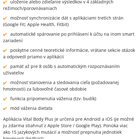
uloženie alebo zdieľanie výsledkov v 4 základných
režimoch/porovnávaniach
možnosť synchronizácie dát s aplikáciami tretích strán
(Google Fit; Apple Health, Fitbit)
automatické spárovanie po prihlásení k účtu na inom smart
zariadení
poskytne cenné teoretické informácie, vrátane sekcie otázok
a odpovedí priamo v aplikácii
pamäť až pre 8 osôb s automatickým rozpoznávaním
užívateľov
možnosť stanovenia a sledovania cieľa (požadovanej
hmotnosti) za ľubovoľné časové obdobie
funkcia pripomenutia váženia (tzv. budík)
mód váženia dieťaťa
Aplikácia Vital Body Plus je určená pre Android a iOS (je možné
ju zdarma stiahnuť z Apple Store / Google Play). Ponúka viac
ako 15 jazykových mutácií a možnosť prepnutia jednotiek
hmotnosti (kg/lb/st).