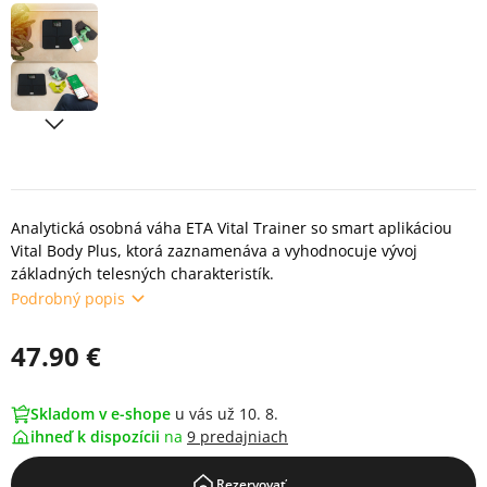
Analytická osobná váha ETA Vital Trainer so smart aplikáciou
Vital Body Plus, ktorá zaznamenáva a vyhodnocuje vývoj
základných telesných charakteristík.
Podrobný popis
47.90 €
Skladom v e-shope
u vás už 10. 8.
ihneď k dispozícii
na
9 predajniach
Rezervovať