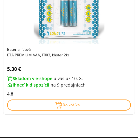
Batéria lítiová
ETA PREMIUM AAA, FR03, blister 2ks
Cena s DPH:
5.30 €
Skladom v e-shope
u vás už 10. 8.
ihneď k dispozícii
na
9 predajniach
4.8
Do košíka