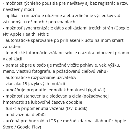
- možnosť rýchleho použitia pre návštevy aj bez registrácie (tzv.
návštevný mód)
- aplikácia umožňuje uloženie alebo zdieľanie výsledkov v 4
základných režimoch / porovnaniach
- možnosť synchronizácie dát s aplikáciami tretích strán (Google
Fit; Apple Health, Fitbit)
- automatické spárovanie po prihlásení k účtu na inom smart
zariadení
- teoretické informácie vrátane sekcie otázok a odpovedí priamo
v aplikácii
- pamäť až pre 8 osôb (je možné vložiť: pohlavie, vek, výšku,
meno, vlastnú fotografiu a požadovanú cieľovú váhu)
- automatické rozpoznanie užívateľov
- viac ako 15 jazykových mutácií
- umožňuje prepnutie jednotiek hmotnosti (kg/lb/st)
- možnosť stanovenia a sledovania cieľa (požadovanej
hmotnosti) za ľubovoľné časové obdobie
- funkcia pripomenutia váženia (tzv. budík)
- mód váženia dieťaťa
- určená pre Android a iOS (je možné zdarma stiahnuť z Apple
Store / Google Play)