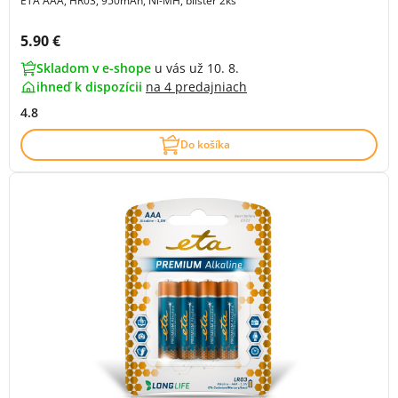
ETA AAA, HR03, 950mAh, Ni-MH, blister 2ks
Cena s DPH:
5.90 €
Skladom v e-shope
u vás už 10. 8.
ihneď k dispozícii
na
4 predajniach
4.8
Do košíka