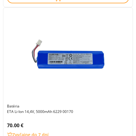
Batéria
ETA Li-Ion 14,4V, 5000mAh 6229 00170
Cena s DPH:
70.00 €
Zvyčajne do 7 dní