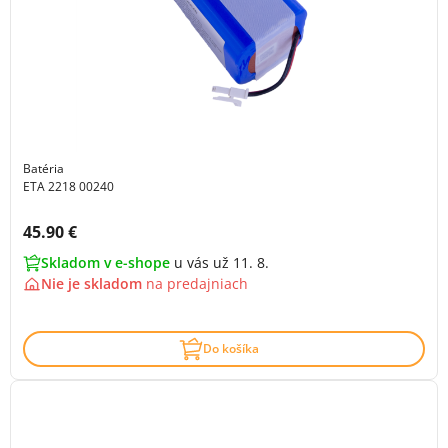
Batéria
ETA 2218 00240
Cena s DPH:
45.90 €
Skladom v e-shope
u vás už 11. 8.
Nie je skladom
na
predajniach
Do košíka