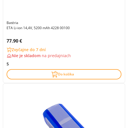
Batéria
ETA Li-ion 14,4V, 5200 mAh 4228 00100
Cena s DPH:
77.90 €
Zvyčajne do 7 dní
Nie je skladom
na
predajniach
5
Do košíka