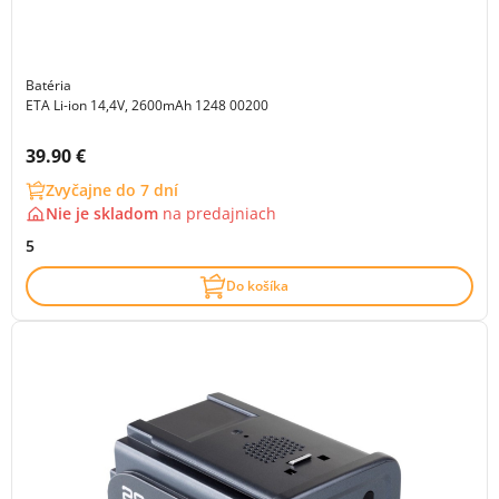
Batéria
ETA Li-ion 14,4V, 2600mAh 1248 00200
Cena s DPH:
39.90 €
Zvyčajne do 7 dní
Nie je skladom
na
predajniach
5
Do košíka