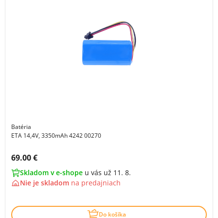
Batéria
ETA 14,4V, 3350mAh 4242 00270
Cena s DPH:
69.00 €
Skladom v e-shope
u vás už 11. 8.
Nie je skladom
na
predajniach
Do košíka