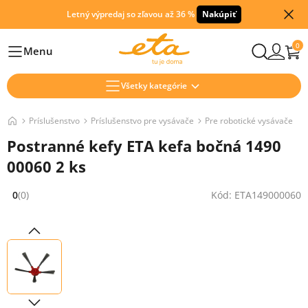
Letný výpredaj so zľavou až 36 %
Nakúpiť
0
Menu
Hlavní
Všetky kategórie
Príslušenstvo
Príslušenstvo pre vysávače
Pre robotické vysávače
Postranné kefy ETA kefa bočná 1490
00060 2 ks
0
(0)
Kód: ETA149000060
Hodnocení: 0 z 5 (0 recenzí)