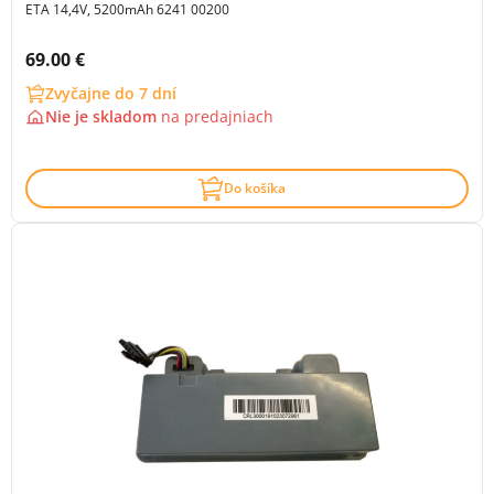
ETA 14,4V, 5200mAh 6241 00200
Cena s DPH:
69.00 €
Zvyčajne do 7 dní
Nie je skladom
na
predajniach
Do košíka