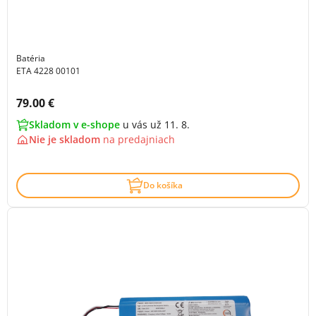
Batéria
ETA 4228 00101
Cena s DPH:
79.00 €
Skladom v e-shope
u vás už 11. 8.
Nie je skladom
na
predajniach
Do košíka