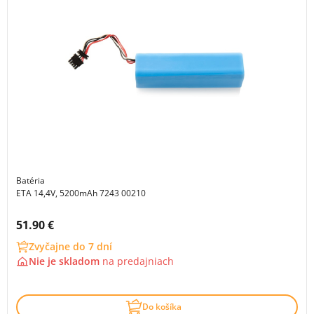
Batéria
ETA 14,4V, 5200mAh 7243 00210
Cena s DPH:
51.90 €
Zvyčajne do 7 dní
Nie je skladom
na
predajniach
Do košíka