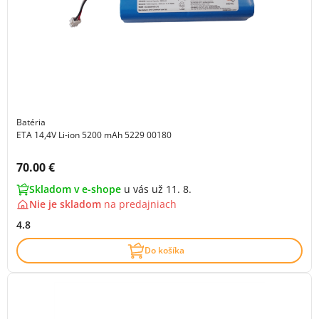
Batéria
ETA 14,4V Li-ion 5200 mAh 5229 00180
Cena s DPH:
70.00 €
Skladom v e-shope
u vás už 11. 8.
Nie je skladom
na
predajniach
4.8
Do košíka