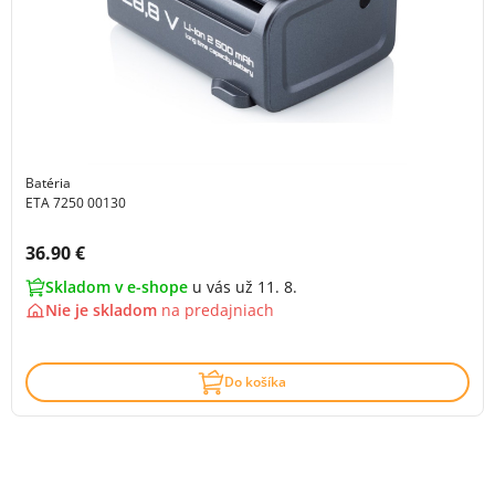
Batéria
ETA 7250 00130
Cena s DPH:
36.90 €
Skladom v e-shope
u vás už 11. 8.
Nie je skladom
na
predajniach
Do košíka