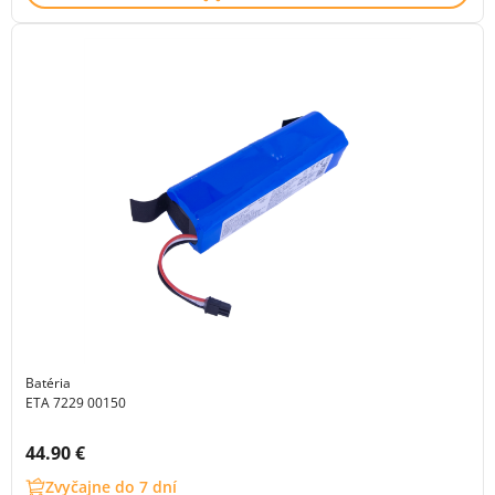
Batéria
ETA 7229 00150
Cena s DPH:
44.90 €
Zvyčajne do 7 dní