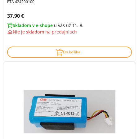
ETA 424200100
Cena s DPH:
37.90 €
Skladom v e-shope
u vás už 11. 8.
Nie je skladom
na
predajniach
Do košíka