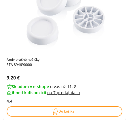
Antivibračné nožičky
ETA 894690000
Cena s DPH:
9.20 €
Skladom v e-shope
u vás už 11. 8.
ihneď k dispozícii
na
7 predajniach
4.4
Do košíka