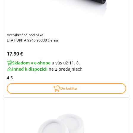
Antivibračná podložka
ETA PURITA 9946 90000 čierna
Cena s DPH:
17.90 €
Skladom v e-shope
u vás už 11. 8.
ihneď k dispozícii
na
2 predajniach
4.5
Do košíka