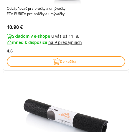
Odvápňovač pre práčky a umývačky
ETA PURITA pre práčky a umývačky
Cena s DPH:
10.90 €
Skladom v e-shope
u vás už 11. 8.
ihneď k dispozícii
na
9 predajniach
4.6
Do košíka