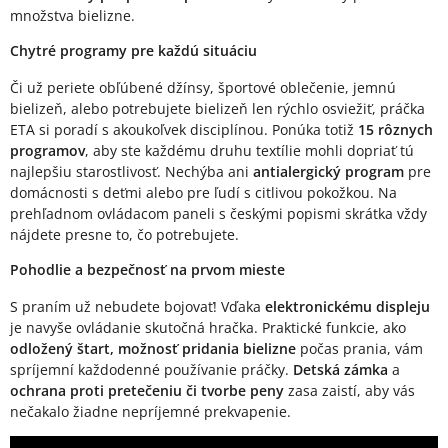
množstva bielizne.
Chytré programy pre každú situáciu
Či už periete obľúbené džínsy, športové oblečenie, jemnú
bielizeň, alebo potrebujete bielizeň len rýchlo osviežiť, práčka
ETA si poradí s akoukoľvek disciplínou. Ponúka totiž
15 rôznych
programov
, aby ste každému druhu textílie mohli dopriať tú
najlepšiu starostlivosť. Nechýba ani
antialergický program
pre
domácnosti s deťmi alebo pre ľudí s citlivou pokožkou. Na
prehľadnom ovládacom paneli s českými popismi skrátka vždy
nájdete presne to, čo potrebujete.
Pohodlie a bezpečnosť na prvom mieste
S praním už nebudete bojovať! Vďaka
elektronickému displeju
je navyše ovládanie skutočná hračka. Praktické funkcie, ako
odložený štart, možnosť pridania bielizne
počas prania, vám
spríjemní každodenné používanie práčky.
Detská zámka
a
ochrana proti pretečeniu či tvorbe peny
zasa zaistí, aby vás
nečakalo žiadne nepríjemné prekvapenie.