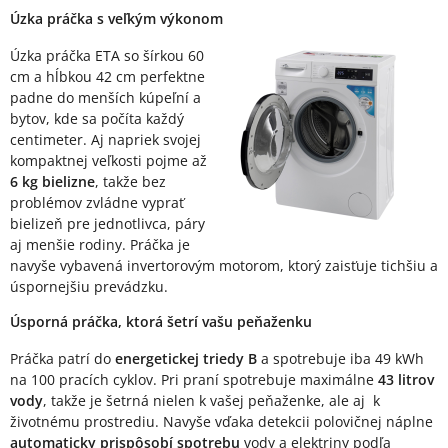
Popis produktu
Úzka práčka s veľkým výkonom
Úzka práčka ETA so šírkou 60
cm a hĺbkou 42 cm perfektne
padne do menších kúpeľní a
bytov, kde sa počíta každý
centimeter. Aj napriek svojej
kompaktnej veľkosti pojme až
6 kg bielizne
, takže bez
problémov zvládne vyprať
bielizeň pre jednotlivca, páry
aj menšie rodiny. Práčka je
navyše vybavená invertorovým motorom, ktorý zaisťuje tichšiu a
úspornejšiu prevádzku.
Úsporná práčka, ktorá šetrí vašu peňaženku
Práčka patrí do
energetickej triedy B
a spotrebuje iba 49 kWh
na 100 pracích cyklov. Pri praní spotrebuje maximálne
43 litrov
vody
, takže je šetrná nielen k vašej peňaženke, ale aj k
životnému prostrediu. Navyše vďaka detekcii polovičnej náplne
automaticky prispôsobí spotrebu
vody a elektriny podľa