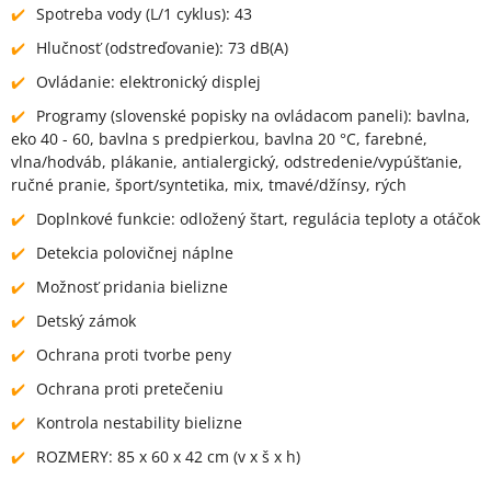
Spotreba vody (L/1 cyklus): 43
Hlučnosť (odstreďovanie): 73 dB(A)
Ovládanie: elektronický displej
Programy (slovenské popisky na ovládacom paneli): bavlna,
eko 40 - 60, bavlna s predpierkou, bavlna 20 °C, farebné,
vlna/hodváb, plákanie, antialergický, odstredenie/vypúšťanie,
ručné pranie, šport/syntetika, mix, tmavé/džínsy, rých
Doplnkové funkcie: odložený štart, regulácia teploty a otáčok
Detekcia polovičnej náplne
Možnosť pridania bielizne
Detský zámok
Ochrana proti tvorbe peny
Ochrana proti pretečeniu
Kontrola nestability bielizne
ROZMERY: 85 x 60 x 42 cm (v x š x h)