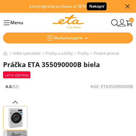
Letný výpredaj so zľavou až 36 %
Nakúpiť
0
Menu
Hlavní
Všetky kategórie
Veľké spotrebiče
Práčky a sušičky
Práčky
Predné plnenie
Práčka ETA 355090000B biela
Letný výpredaj
4.6
(82)
Kód: ETA355090000B
Hodnocení: 4.6 z 5 (82 recenzí)