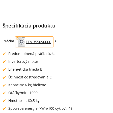
Špecifikácia produktu
Práčka
B
ETA 355090000
Predom plnená práčka úzka
Invertorový motor
Energetická trieda B
Účinnosť odstreďovania C
Kapacita: 6 kg bielizne
Otáčky/min: 1000
Hmotnosť : 60,5 kg
Spotreba energie (kWh/100 cyklov): 49