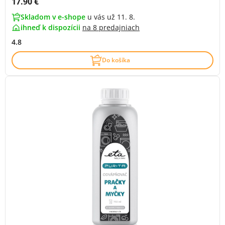
Cena s DPH:
17.90 €
Skladom v e-shope
u vás už 11. 8.
ihneď k dispozícii
na
8 predajniach
4.8
Do košíka