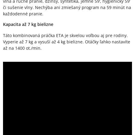
vlna a ručné pranie, džínsy, syntetika, jemné 59‘, hygienický 59‘
či sušenie vlny. Nechýba ani zmiešaný program na 59 minút na
každodenné pranie.
Kapacita až 7 kg bielizne
Táto kombinovaná práčka ETA je skvelou voľbou aj pre rodiny.
Vyperie až 7 kg a vysuší až 4 kg bielizne. Otáčky ľahko nastavíte
až na 1400 ot./min.