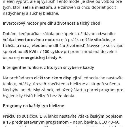
nielen vyprať, ale aj vysušiť. Tento model je skvelou voľbou pre
tých, ktorí
šetria miestom
, ale zároveň si chcú dopriať pocit
nadýchanej a suchej bielizne.
Invertorový motor pre dlhú životnosť a tichý chod
Dobám, keď práčka skákala po kúpeľni, už dávno odzvonilo.
Vďaka
invertorovému motoru
má práčka
nižšie vibrácie, je
tichšia a má aj všeobecne dlhšiu životnosť
. Navyše je so svojou
spotrebou
45 kWh / 100 cyklov
pri praní zaradená do veľmi
úspornej
energetickej triedy A
.
Inteligentné funkcie, z ktorých si vyberie každý
Na prehľadnom
elektronickom displeji
si jednoducho nastavíte
teplotu, otáčky, úroveň znečistenia bielizne aj stupeň sušenia.
Nechýba ani detský zámok, odložený štart a parný program pre
hygienicky čistú bielizeň bez žehlenia.
Programy na každý typ bielizne
Práčku so sušičkou ETA ľahko nastavíte vďaka
českým popisom
a 15 prednastaveným programom
– napr. bavlna, ECO 40–60,