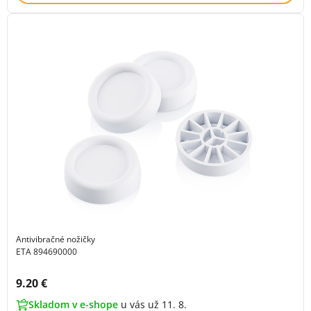
Antivibračné nožičky
ETA 894690000
Cena s DPH:
9.20 €
Skladom v e-shope
u vás už 11. 8.