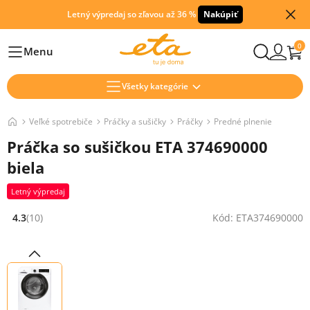
Letný výpredaj so zľavou až 36 %
Nakúpiť
0
Menu
Hlavní
Všetky kategórie
Veľké spotrebiče
Práčky a sušičky
Práčky
Predné plnenie
Práčka so sušičkou ETA 374690000
biela
Letný výpredaj
4.3
(10)
Kód: ETA374690000
Hodnocení: 4.3 z 5 (10 recenzí)