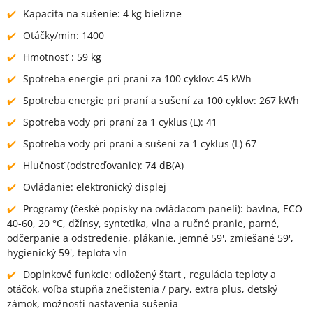
Kapacita na sušenie: 4 kg bielizne
Otáčky/min: 1400
Hmotnosť : 59 kg
Spotreba energie pri praní za 100 cyklov: 45 kWh
Spotreba energie pri praní a sušení za 100 cyklov: 267 kWh
Spotreba vody pri praní za 1 cyklus (L): 41
Spotreba vody pri praní a sušení za 1 cyklus (L) 67
Hlučnosť (odstreďovanie): 74 dB(A)
Ovládanie: elektronický displej
Programy (české popisky na ovládacom paneli): bavlna, ECO
40-60, 20 °C, džínsy, syntetika, vlna a ručné pranie, parné,
odčerpanie a odstredenie, plákanie, jemné 59', zmiešané 59',
hygienický 59', teplota vĺn
Doplnkové funkcie: odložený štart , regulácia teploty a
otáčok, voľba stupňa znečistenia / pary, extra plus, detský
zámok, možnosti nastavenia sušenia