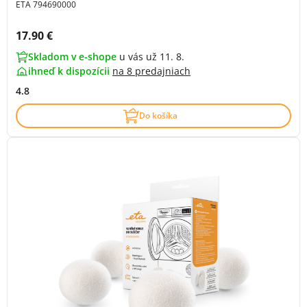
ETA 794690000
Cena s DPH:
17.90 €
Skladom v e-shope
u vás už 11. 8.
ihneď k dispozícii
na
8 predajniach
4.8
Do košíka