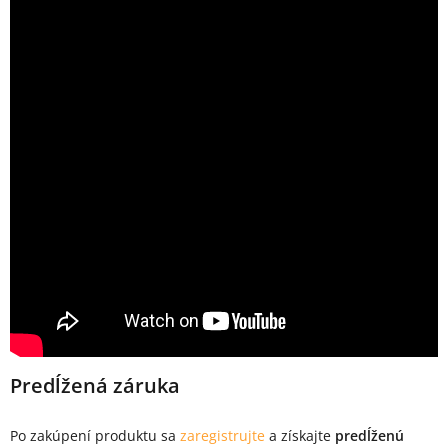
Predĺžená záruka
Po zakúpení produktu sa
zaregistrujte
a získajte
predĺženú