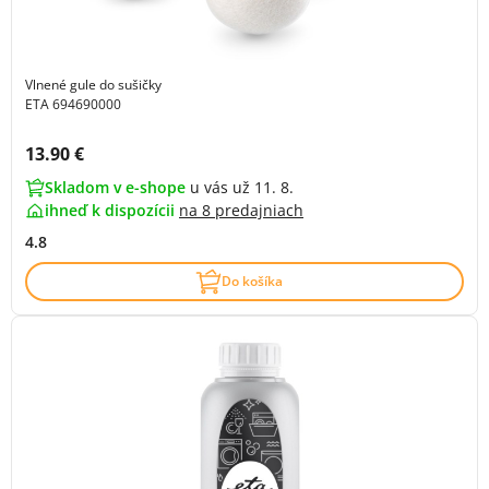
Vlnené gule do sušičky
ETA 694690000
Cena s DPH:
13.90 €
Skladom v e-shope
u vás už 11. 8.
ihneď k dispozícii
na
8 predajniach
4.8
Do košíka