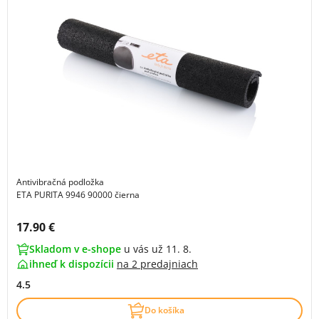
Antivibračná podložka
ETA PURITA 9946 90000 čierna
Cena s DPH:
17.90 €
Skladom v e-shope
u vás už 11. 8.
ihneď k dispozícii
na
2 predajniach
4.5
Do košíka