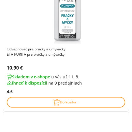
Odvápňovač pre práčky a umývačky
ETA PURITA pre práčky a umývačky
Cena s DPH:
10.90 €
Skladom v e-shope
u vás už 11. 8.
ihneď k dispozícii
na
9 predajniach
4.6
Do košíka