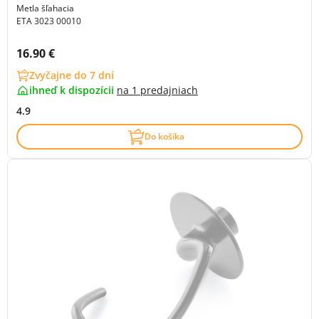
Metla šľahacia
ETA 3023 00010
Cena s DPH:
16.90 €
Zvyčajne do 7 dní
ihneď k dispozícii
na
1 predajniach
4.9
Do košíka