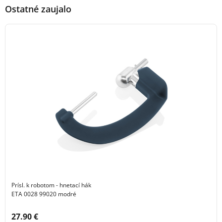
Ostatné zaujalo
Prísl. k robotom - hnetací hák
ETA 0028 99020 modré
Cena s DPH:
27.90 €