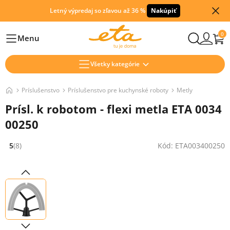
Letný výpredaj so zľavou až 36 %
Nakúpiť
0
Menu
Hlavní
Všetky kategórie
Príslušenstvo
Príslušenstvo pre kuchynské roboty
Metly
Prísl. k robotom - flexi metla ETA 0034
00250
5
(8)
Kód: ETA003400250
Hodnocení: 5 z 5 (8 recenzí)