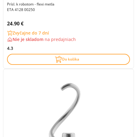
Prísl. k robotom - flexi metla
ETA 4128 00250
Cena s DPH:
24.90 €
Zvyčajne do 7 dní
Nie je skladom
na
predajniach
4.3
Do košíka