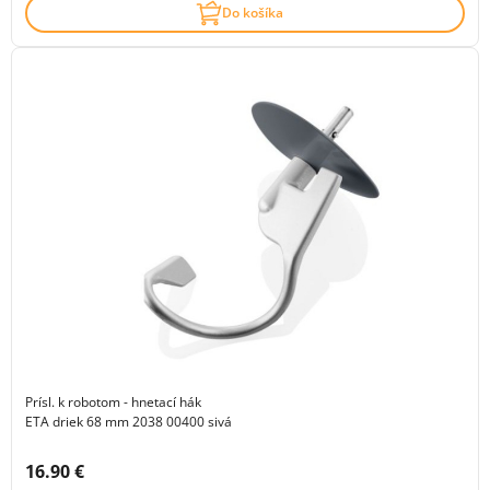
Do košíka
Prísl. k robotom - hnetací hák
ETA driek 68 mm 2038 00400 sivá
Cena s DPH:
16.90 €