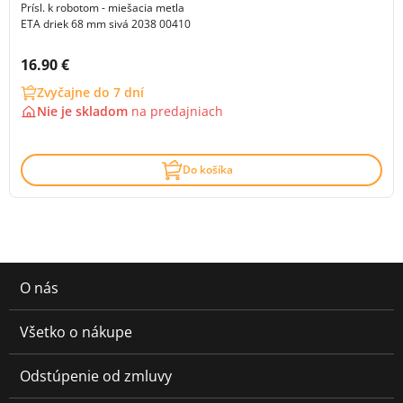
Prísl. k robotom - miešacia metla
ETA driek 68 mm sivá 2038 00410
Cena s DPH:
16.90 €
Zvyčajne do 7 dní
Nie je skladom
na
predajniach
Do košíka
O nás
Všetko o nákupe
Odstúpenie od zmluvy