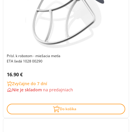
Prísl. k robotom - miešacia metla
ETA šedá 1028 00290
Cena s DPH:
16.90 €
Zvyčajne do 7 dní
Nie je skladom
na
predajniach
Do košíka