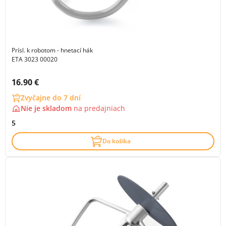
Prísl. k robotom - hnetací hák
ETA 3023 00020
Cena s DPH:
16.90 €
Zvyčajne do 7 dní
Nie je skladom
na
predajniach
5
Do košíka