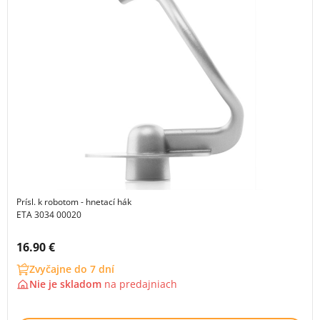
Prísl. k robotom - hnetací hák
ETA 3034 00020
Cena s DPH:
16.90 €
Zvyčajne do 7 dní
Nie je skladom
na
predajniach