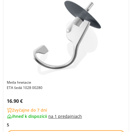
Metla hnetacie
ETA šedá 1028 00280
Cena s DPH:
16.90 €
Zvyčajne do 7 dní
ihneď k dispozícii
na
1 predajniach
5