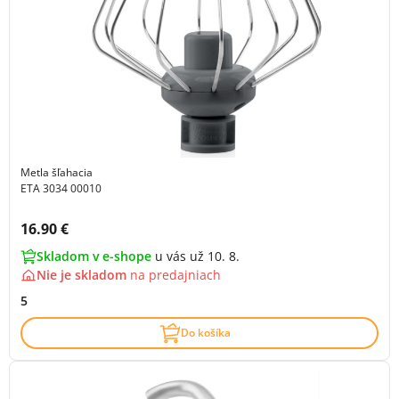
Metla šľahacia
ETA 3034 00010
Cena s DPH:
16.90 €
Skladom v e-shope
u vás už 10. 8.
Nie je skladom
na
predajniach
5
Do košíka