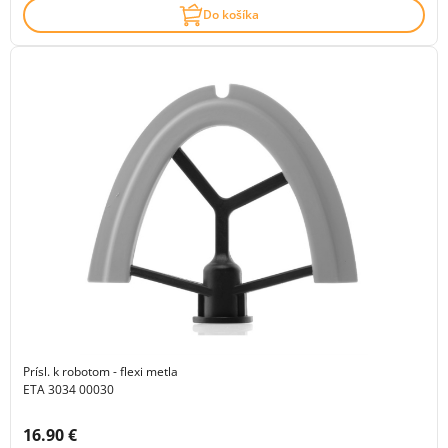
Do košíka
Prísl. k robotom - flexi metla
ETA 3034 00030
Cena s DPH:
16.90 €