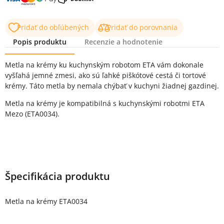
Pridať do obľúbených
Pridať do porovnania
Popis produktu
Recenzie a hodnotenie
Popis produktu
Metla na krémy ku kuchynským robotom ETA vám dokonale
vyšľahá jemné zmesi, ako sú ľahké piškótové cestá či tortové
krémy. Táto metla by nemala chýbať v kuchyni žiadnej gazdinej.
Metla na krémy je kompatibilná s kuchynskými robotmi ETA
Mezo (ETA0034).
Špecifikácia produktu
Metla na krémy ETA0034