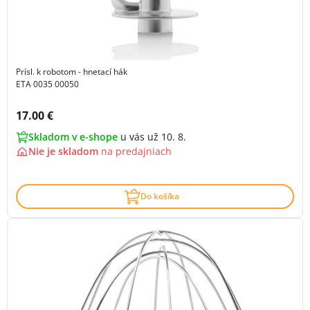
Prísl. k robotom - hnetací hák
ETA 0035 00050
Cena s DPH:
17.00 €
Skladom v e-shope
u vás už 10. 8.
Nie je skladom
na
predajniach
Do košíka