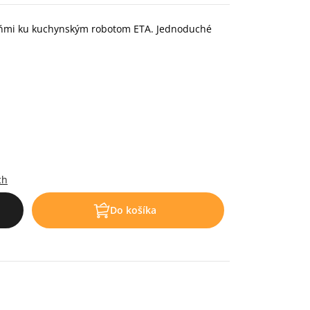
ňmi ku kuchynským robotom ETA. Jednoduché
ch
Do košíka