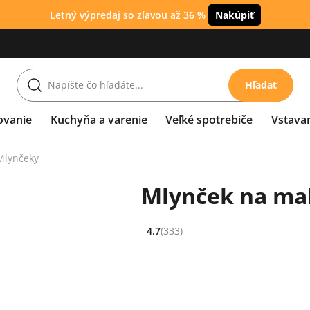
Letný výpredaj so zľavou až 36 %
Nakúpiť
Hľadať
ovanie
Kuchyňa a varenie
Veľké spotrebiče
Vstava
Mlynčeky
Mlynček na mak
4.7
(333)
Hodnocení: 4.7 z 5 (333 recenzí)