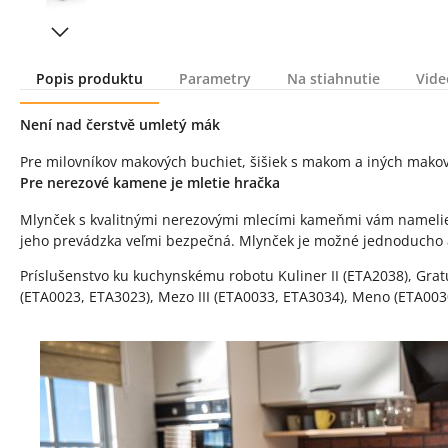
Popis produktu
Parametry
Na stiahnutie
Vide
Popis produktu
Není nad čerstvě umletý mák
Pre milovníkov makových buchiet, šišiek s makom a iných makov
Pre nerezové kamene je mletie hračka
Mlynček s kvalitnými nerezovými mlecími kameňmi vám namelie m
jeho prevádzka veľmi bezpečná. Mlynček je možné jednoducho a 
Príslušenstvo ku kuchynskému robotu Kuliner II (ETA2038), Grat
(ETA0023, ETA3023), Mezo III (ETA0033, ETA3034), Meno (ETA003