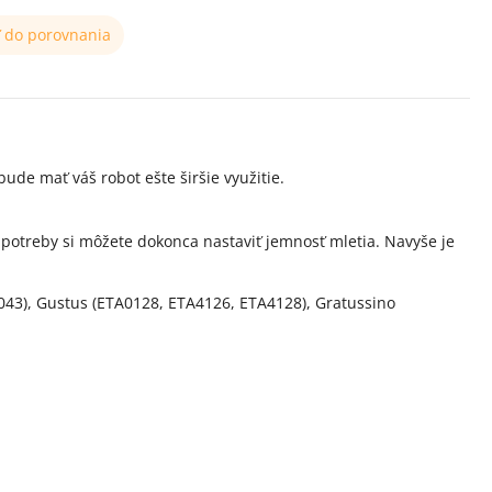
ť do porovnania
de mať váš robot ešte širšie využitie.
potreby si môžete dokonca nastaviť jemnosť mletia. Navyše je
.
2043), Gustus (ETA0128, ETA4126, ETA4128), Gratussino