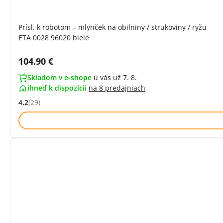
Prísl. k robotom – mlynček na obilniny / strukoviny / ryžu
ETA 0028 96020 biele
Cena s DPH:
104.90 €
Skladom v e-shope
u vás už 7. 8.
ihneď k dispozícii
na
8 predajniach
4.2
(29)
Hodnocení: 4.2 z 5 (29 recenzí)