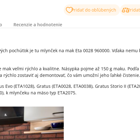
Pridať do obľúbených
Prida
o
Recenzie a hodnotenie
ých pochúťok je tu mlynček na mak Eta 0028 960000. Vďaka nemu bu
ak veľmi rýchlo a kvalitne. Násypka pojme až 150 g maku. Podľa 
rýchlo zostaviť aj demontovať, čo vám umožní jeho ľahké čistenie
us Evo (ETA1028), Gratus (ETA0028, ETA0038), Gratus Storio II (ETA
0), k mlynčeku na mäso typ ETA2075.