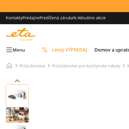
Kontakty
Predajne
Predĺžená záruka
% Aktuálne akcie
Letný VÝPREDAJ
Domov a uprat
Menu
Príslušenstvo
Príslušenstvo pre kuchynské roboty