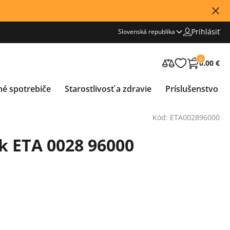
Prihlásiť
Slovenská republika
0
0.00 €
né spotrebiče
Starostlivosť a zdravie
Príslušenstvo
Kód: ETA002896000
 ETA 0028 96000