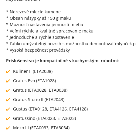
* Nerezové mlecie kamene
* Obsah násypky až 150 g maku
* Možnosť nastavenia jemnosti mletia
* Veľmi rýchle a kvalitné spracovanie maku
* Jednoduché a rýchle zostavenie
* Ľahko umývateľný povrch s možnosťou demontovať mlynček p
* Vysoká bezpečnosť prevádzky
Príslušenstvo je kompatibilné s kuchynskými robotmi:
Kuliner II (ETA2038)
Gratus Evo (ETA1028)
Gratus (ETA0028, ETA0038)
Gratus Storio II (ETA2043)
Gustus (ETA0128, ETA4126, ETA4128)
Gratussino (ETA0023, ETA3023)
Mezo III (ETA0033, ETA3034)