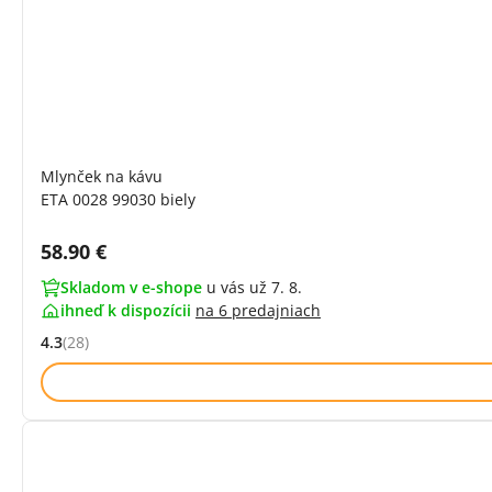
Mlynček na kávu
ETA 0028 99030 biely
Cena s DPH:
58.90 €
Skladom v e-shope
u vás už 7. 8.
ihneď k dispozícii
na
6 predajniach
4.3
(28)
Hodnocení: 4.3 z 5 (28 recenzí)