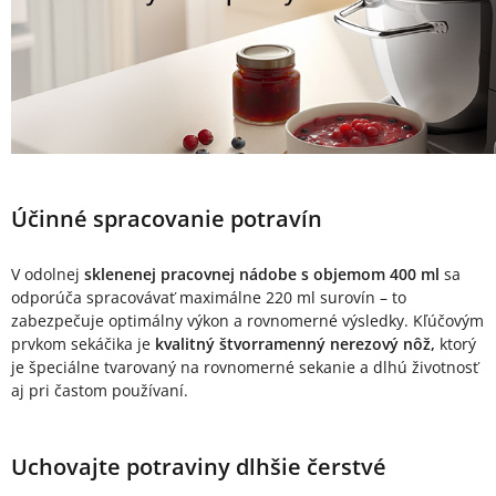
Účinné spracovanie potravín
V odolnej
sklenenej pracovnej nádobe s objemom 400 ml
sa
odporúča spracovávať maximálne 220 ml surovín – to
zabezpečuje optimálny výkon a rovnomerné výsledky. Kľúčovým
prvkom sekáčika je
kvalitný štvorramenný nerezový nôž,
ktorý
je špeciálne tvarovaný na rovnomerné sekanie a dlhú životnosť
aj pri častom používaní.
Uchovajte potraviny dlhšie čerstvé