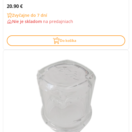
Cena s DPH:
20.90 €
Zvyčajne do 7 dní
Nie je skladom
na
predajniach
Do košíka