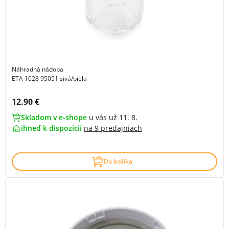
Náhradná nádoba
ETA 1028 95051 sivá/biela
Cena s DPH:
12.90 €
Skladom v e-shope
u vás už 11. 8.
ihneď k dispozícii
na
9 predajniach
Do košíka