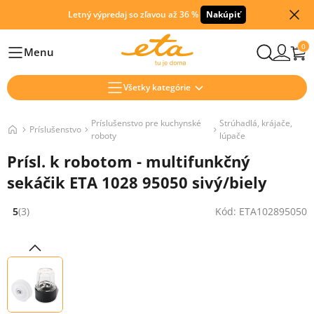
Letný výpredaj so zľavou až 36 %
Nakúpiť
0
Menu
Hlavní
Všetky kategórie
Príslušenstvo pre kuchynské
Strúhadlá, krájače,
Príslušenstvo
roboty
lúpače
Prísl. k robotom - multifunkčný
sekáčik ETA 1028 95050 sivý/biely
5
(3)
Kód: ETA102895050
Hodnocení: 5 z 5 (3 recenzí)