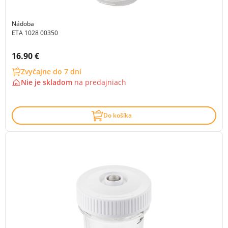
Nádoba
ETA 1028 00350
Cena s DPH:
16.90 €
Zvyčajne do 7 dní
Nie je skladom
na
predajniach
Do košíka