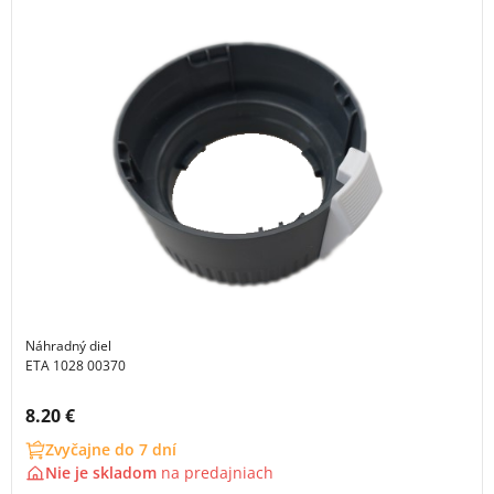
Náhradný diel
ETA 1028 00370
Cena s DPH:
8.20 €
Zvyčajne do 7 dní
Nie je skladom
na
predajniach