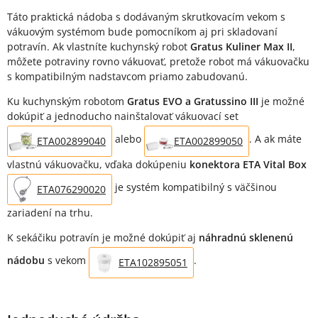
Táto praktická nádoba s dodávaným skrutkovacím vekom s
vákuovým systémom bude pomocníkom aj pri skladovaní
potravín. Ak vlastníte kuchynský robot
Gratus Kuliner Max II
,
môžete potraviny rovno vákuovať, pretože robot má vákuovačku
s kompatibilným nadstavcom priamo zabudovanú.
Ku kuchynským robotom
Gratus EVO a Gratussino III
je možné
dokúpiť a jednoducho nainštalovať vákuovací set
alebo
. A ak máte
ETA002899040
ETA002899050
vlastnú vákuovačku, vďaka dokúpeniu
konektora ETA Vital Box
je systém kompatibilný s väčšinou
ETA076290020
zariadení na trhu.
K sekáčiku potravín je možné dokúpiť aj
náhradnú sklenenú
nádobu
s vekom
.
ETA102895051