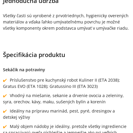
Jednoduchá údržba
Všetky časti sú vyrobené z prvotriednych, hygienicky overených
materiálov a vďaka ľahko umývateľnému povrchu je možné
všetky komponenty okrem podstavca umývať v umývačke riadu.
Špecifikácia produktu
Sekáčik na potraviny
Príslušenstvo pre kuchynský robot Kuliner II (ETA 2038);
Gratus EVO (ETA 1028); Gratussino III (ETA 3023)
Vhodný na miešanie, sekanie a drvenie ovocia a zeleniny,
syra, orechov, kávy, maku, sušených bylín a korenín
Ideálny na prípravu marinád, pest, pyré, dresingov a
detskej výživy
Malý objem nádoby je ideálny, pretože všetky ingrediencie
sa spracúvajú oveľa rýchlejšie a jemnejšie ako pri veľkých