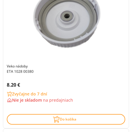
Veko nádoby
ETA 1028 00380
Cena s DPH:
8.20 €
Zvyčajne do 7 dní
Nie je skladom
na
predajniach
Do košíka