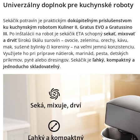
Popis produktu
Univerzálny doplnok pre kuchynské roboty
Sekáčik potravín je praktickým
dokúpiteľným príslušenstvom
ku kuchynským robotom Kuliner II, Gratus EVO a Gratussino
III.
Po inštalácii na robot je sekáčik ETA schopný
sekať, mixovať
a drviť
širokú škálu surovín – ovocie, zeleninu, orechy, kávu,
mak, sušené bylinky či koreniny – na veľmi jemnú konzistenciu.
Využijete ho pri príprave nátierok, marinád, pesta, detských
príkrmov, pyré alebo dresingov. Sekáčik je
ľahký, kompaktný a
jednoducho skladovateľný
.