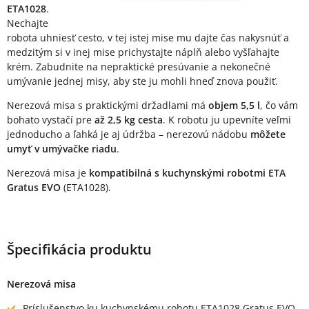
ETA1028
.
Nechajte
robota uhniesť cesto, v tej istej mise mu dajte čas nakysnúť a
medzitým si v inej mise prichystajte náplň alebo vyšľahajte
krém. Zabudnite na nepraktické presúvanie a nekonečné
umývanie jednej misy, aby ste ju mohli hneď znova použiť.
Nerezová misa s praktickými držadlami má
objem 5,5 l
, čo vám
bohato vystačí pre
až 2,5 kg cesta
. K robotu ju upevníte veľmi
jednoducho a ľahká je aj údržba – nerezovú nádobu
môžete
umyť v umývačke riadu
.
Nerezová misa je
kompatibilná s kuchynskými robotmi ETA
Gratus EVO
(ETA1028).
Špecifikácia produktu
Nerezová misa
Príslušenstvo ku kuchynskému robotu ETA1028 Gratus EVO