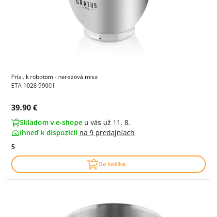
Prísl. k robotom - nerezová misa
ETA 1028 99001
Cena s DPH:
39.90 €
Skladom v e-shope
u vás už 11. 8.
ihneď k dispozícii
na
9 predajniach
5
Do košíka