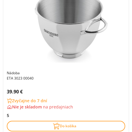
Nádoba
ETA 3023 00040
Cena s DPH:
39.90 €
Zvyčajne do 7 dní
Nie je skladom
na
predajniach
5
Do košíka