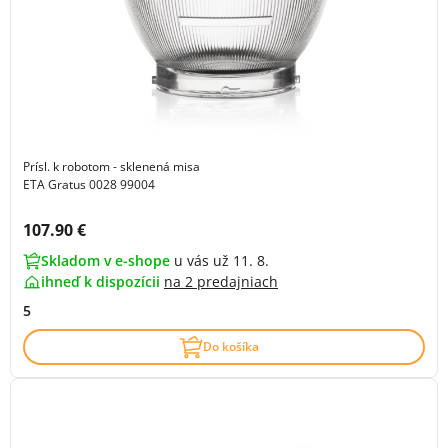
Prísl. k robotom - sklenená misa
ETA Gratus 0028 99004
Cena s DPH:
107.90 €
Skladom v e-shope
u vás už 11. 8.
ihneď k dispozícii
na
2 predajniach
5
Do košíka