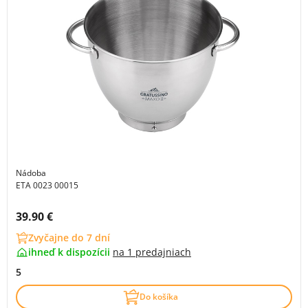
Nádoba
ETA 0023 00015
Cena s DPH:
39.90 €
Zvyčajne do 7 dní
ihneď k dispozícii
na
1 predajniach
5
Do košíka