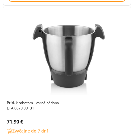
Prísl. k robotom - varná nádoba
ETA 0070 00131
Cena s DPH:
71.90 €
Zvyčajne do 7 dní