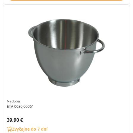
Nádoba
ETA 0030 00061
Cena s DPH:
39.90 €
Zvyčajne do 7 dní