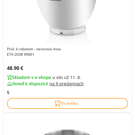
Prísl. k robotom - nerezová misa
ETA 2038 99001
Cena s DPH:
48.90 €
Skladom v e-shope
u vás už 11. 8.
ihneď k dispozícii
na
9 predajniach
5
Do košíka