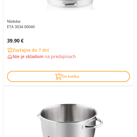
Nádoba
ETA 3034 00040
Cena s DPH:
39.90 €
Zvyčajne do 7 dní
Nie je skladom
na
predajniach
Do košíka