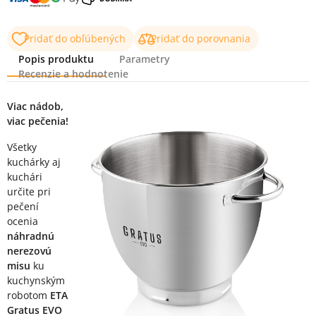
Pridať do obľúbených
Pridať do porovnania
Popis produktu
Parametry
Recenzie a hodnotenie
Popis produktu
Viac nádob,
viac pečenia!
Všetky
kuchárky aj
kuchári
určite pri
pečení
ocenia
náhradnú
nerezovú
misu
ku
kuchynským
robotom
ETA
Gratus EVO