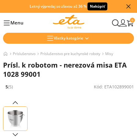
Letný výpredaj so zľavou až 36 %
Nakúpiť
0
Menu
Hlavní
Všetky kategórie
Príslušenstvo
Príslušenstvo pre kuchynské roboty
Misy
Prísl. k robotom - nerezová misa ETA
1028 99001
5
(5)
Kód: ETA102899001
Hodnocení: 5 z 5 (5 recenzí)