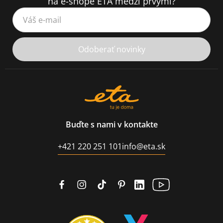
na e-shope ETA medzi prvými?
Váš e-mail
Odoberať novinky
Buďte s nami v kontakte
+421 220 251 101
info@eta.sk