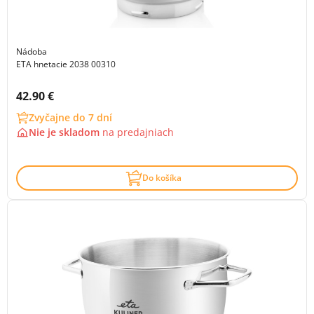
Nádoba
ETA hnetacie 2038 00310
Cena s DPH:
42.90 €
Zvyčajne do 7 dní
Nie je skladom
na
predajniach
Do košíka