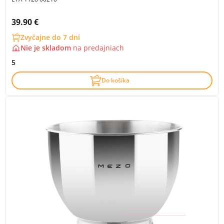
Cena s DPH:
39.90 €
Zvyčajne do 7 dní
Nie je skladom
na
predajniach
5
Do košíka