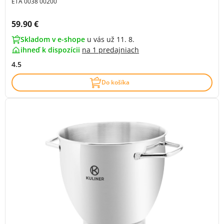
ETA 0038 00200
Cena s DPH:
59.90 €
Skladom v e-shope
u vás už 11. 8.
ihneď k dispozícii
na
1 predajniach
4.5
Do košíka