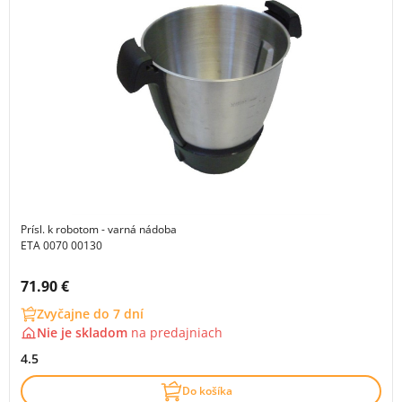
Prísl. k robotom - varná nádoba
ETA 0070 00130
Cena s DPH:
71.90 €
Zvyčajne do 7 dní
Nie je skladom
na
predajniach
4.5
Do košíka