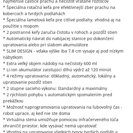
najmenšie častice prachu a nečistôt vrátane roztočov
* Špeciálna rotačná kefa pre efektívnejší zber prachu na
kobercoch a tvrdých podlahách
* Špeciálna lamelová kefa pre citlivé podlahy, vhodná aj na
použitie s mopom
* 2 postranné kefy zaručia čistotu v rohoch a pozdĺž stien
* Automatický návrat do nabíjacej stanice po dokončení
upratovania alebo pri slabom akumulátore
* SLIM DESIGN - vďaka výške iba 7,8 cm vysaje aj pod nízkym
nábytkom
* Extra veľký objem nádoby na nečistoty 600 ml
* Li-ion akumulátor zaisťujúci dlhú výdrž až 120 minút
* 4 režimy upratovania: dôkladný, automatický, lokálny a
upratovanie pozdĺž stien
* 2 stupne sacieho výkonu: štandardný a maximálny
* 2 rýchlosti pohybu s automatickým spomalením pred
prekážkou
* Možnosť naprogramovania upratovania na ľubovoľný čas -
robot uprace, aj keď nie ste doma
* Virtuálna stena umožňuje pomocou infračerveného lúča
ohraničiť priestor, kde vysávač nemá upratovať
* Vhodný na upratovanie všetkých typov tvrdých podláh a