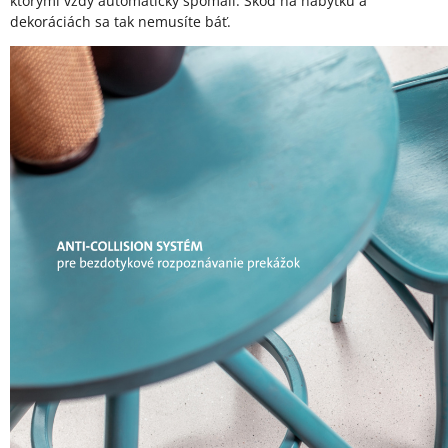
ktorými vždy automaticky spomalí. Škôd na nábytku a
dekoráciách sa tak nemusíte báť.