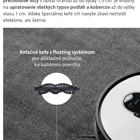
prechodové lišty
s oblou hranou až do výšky 1,5 cm. Je vhodný
na
upratovanie všetkých typov podláh a kobercov
až do výšky
vlasu 1 cm. Vďaka špeciálnej kefe ich navyše zbaví nečistôt
efektívne, ale šetrne.