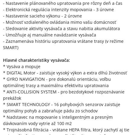
- Nastavenie plánovaného upratovania pre rôzny deň a čas
- Elektronická regulácia intenzity mopovania - 3 úrovne
- Nastavenie sacieho výkonu - 2 úrovne
- Možnosť vzdialeného ovládania mimo vašu domácnosť
- Sledovanie aktivity vysávača a stavu nabitia akumulátora
- Umožňuje aj manuálne navádzanie vysávača
- Zaznamenáva históriu upratovania vrátane trasy (v režime
SMART)
Hlavné charakteristiky vysávača:
* Vysáva a mopuje
* DIGITAL Motor - zaisťuje vysoký výkon a extra dlhú životnosť
* GYRO NAVIGATION - pre dokonalú orientáciu, voľbu
optimálnej trasy a maximálnu efektivitu upratovania
* ANTI-COLLISION SYSTEM - pro bezdotykové rozpoznávanie
prekážok
* SMART TECHNOLOGY - 16 pohybových senzorov zaisťuje
optimálny pohyb a zabraňuje pádu zo schodov
* Nadstavec na mopovanie s inteligentným a presným
dávkovaním vody vytrie až 100 m2
* Trojnásobná filtrácia - vrátane HEPA filtra, ktorý zachytí aj tie