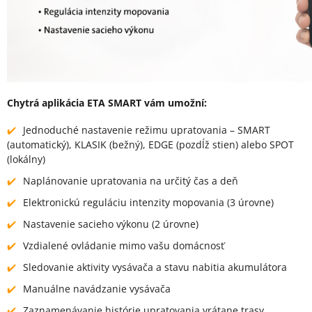
Chytrá aplikácia ETA SMART vám umožní:
Jednoduché nastavenie režimu upratovania – SMART
(automatický), KLASIK (bežný), EDGE (pozdĺž stien) alebo SPOT
(lokálny)
Naplánovanie upratovania na určitý čas a deň
Elektronickú reguláciu intenzity mopovania (3 úrovne)
Nastavenie sacieho výkonu (2 úrovne)
Vzdialené ovládanie mimo vašu domácnosť
Sledovanie aktivity vysávača a stavu nabitia akumulátora
Manuálne navádzanie vysávača
Zaznamenávanie histórie upratovania vrátane trasy