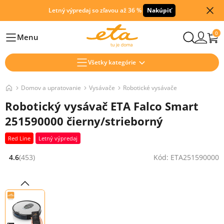
Letný výpredaj so zľavou až 36 %
Nakúpiť
0
Menu
Hlavní
Všetky kategórie
Domov a upratovanie
Vysávače
Robotické vysávače
Robotický vysávač ETA Falco Smart
251590000 čierny/strieborný
Red Line
Letný výpredaj
4.6
(453)
Kód: ETA251590000
Hodnocení: 4.6 z 5 (453 recenzí)