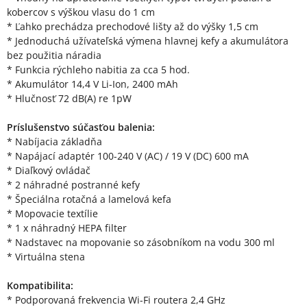
kobercov s výškou vlasu do 1 cm
* Ľahko prechádza prechodové lišty až do výšky 1,5 cm
* Jednoduchá užívateľská výmena hlavnej kefy a akumulátora
bez použitia náradia
* Funkcia rýchleho nabitia za cca 5 hod.
* Akumulátor 14,4 V Li-Ion, 2400 mAh
* Hlučnosť 72 dB(A) re 1pW
Príslušenstvo súčasťou balenia:
* Nabíjacia základňa
* Napájací adaptér 100-240 V (AC) / 19 V (DC) 600 mA
* Diaľkový ovládač
* 2 náhradné postranné kefy
* Špeciálna rotačná a lamelová kefa
* Mopovacie textílie
* 1 x náhradný HEPA filter
* Nadstavec na mopovanie so zásobníkom na vodu 300 ml
* Virtuálna stena
Kompatibilita:
* Podporovaná frekvencia Wi-Fi routera 2,4 GHz