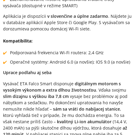
vysávača (dostupné v režime SMART)
Aplikácia je dispozícii
v slovenčine a úplne zadarmo
. Nájdete ju
v databáze aplikácií Apple Store či Google Play. S vysávačom sa
dorozumieva pomocou domácej Wi-Fi siete.
Kompatibilita:
Podporovaná frekvencia Wi-Fi routera: 2,4 GHz
Operačné systémy: Android 6.0 (a novšie); IOS 9.0 (a novšie)
Uprace podlahu aj seba
Vysávač ETA Falco Smart disponuje
digitálnym motorom s
vysokým výkonom a extra dlhou životnosťou
. Vďaka svojmu
slim dizajnu s výškou iba 7,8 cm
vysaje bez problémov aj pod
nábytkom a sedačkou. Po dokončení upratovania ho navyše
nemusíte nikde hľadať –
sám sa vráti do nabíjacej stanice
,
ktorú vyhľadá tiež v prípade, že mu dochádza energia. To sa
však nestane príliš často –
kvalitný Li-ion akumulátor
(14,4 V,
2400 mAh) sa pýši skutočne dlhou výdržou, ktorá dosahuje
až
120 minút
. V nabíjacej stanici sa znova plne nabije iba za 5