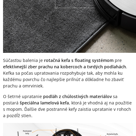
Súčasťou balenia je
rotačná kefa s floating systémom
pre
efektívnejší zber prachu na kobercoch a tvrdých podlahách
.
Kefka sa počas upratovania rozpohybuje tak, aby mohla ku
každému povrchu čo najlepšie priľnúť a dôkladne ho zbaviť
prachu a omrviniek.
O šetrné upratanie
podláh z chúlostivých materiálov
sa
postará
špeciálna lamelová kefa
, ktorá je vhodná aj na použitie
s mopom. Ďalšie dve postranné kefy zaistia upratanie v rohoch
a pozdĺž stien.