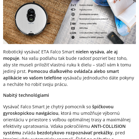
Robotický vysávač ETA Falco Smart
nielen vysáva, ale aj
mopuje
. Na vašu podlahu tak bude radosť pozrieť bez toho,
aby ste museli priložiť vlastnú ruku k dielu – stačí vám k tomu
jediný prst.
Pomocou diaľkového ovládača alebo smart
aplikácie vo vašom telefóne
vysávaču jednoducho dáte pokyny
a necháte ho robiť svoju prácu.
Nabitý technológiami
Vysávač Falco Smart je chytrý pomocník so
špičkovou
gyroskopickou navigáciou
, ktorá mu umožňuje výbornú
orientáciu v priestore s voľbou optimálnej trasy a maximálnej
efektivity upratovania. Vďaka pokročilému
ANTI-COLLISION
systému
zvláda
bezdotykovo rozpoznávať prekážky
, pred