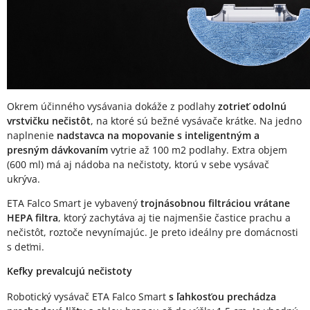
Okrem účinného vysávania dokáže z podlahy
zotrieť odolnú
vrstvičku nečistôt
, na ktoré sú bežné vysávače krátke. Na jedno
naplnenie
nadstavca na mopovanie s inteligentným a
presným dávkovaním
vytrie až 100 m2 podlahy. Extra objem
(600 ml) má aj nádoba na nečistoty, ktorú v sebe vysávač
ukrýva.
ETA Falco Smart je vybavený
trojnásobnou filtráciou vrátane
HEPA filtra
, ktorý zachytáva aj tie najmenšie častice prachu a
nečistôt, roztoče nevynímajúc. Je preto ideálny pre domácnosti
s deťmi.
Kefky prevalcujú nečistoty
Robotický vysávač ETA Falco Smart
s ľahkosťou prechádza