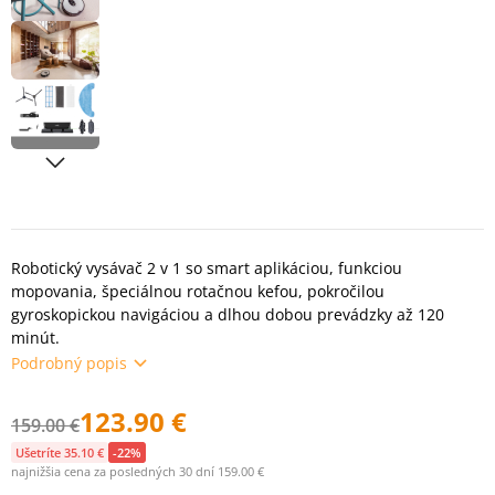
Robotický vysávač 2 v 1 so smart aplikáciou, funkciou
mopovania, špeciálnou rotačnou kefou, pokročilou
gyroskopickou navigáciou a dlhou dobou prevádzky až 120
minút.
Podrobný popis
123.90 €
159.00 €
Ušetríte 35.10 €
-22%
najnižšia cena za posledných 30 dní 159.00 €