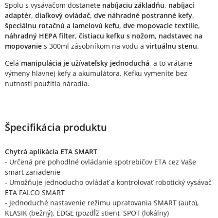
Spolu s vysávačom dostanete
nabíjaciu základňu
,
nabíjací
adaptér
,
diaľkový ovládač
,
dve náhradné postranné kefy
,
špeciálnu rotačnú a lamelovú kefu
,
dve mopovacie textílie
,
náhradný HEPA filter
,
čistiacu kefku s nožom
,
nadstavec na
mopovanie
s 300ml zásobníkom na vodu a
virtuálnu stenu
.
Celá
manipulácia je užívateľsky jednoduchá
, a to vrátane
výmeny hlavnej kefy a akumulátora. Kefku vymeníte bez
nutnosti použitia náradia.
Špecifikácia produktu
Chytrá aplikácia ETA SMART
- Určená pre pohodlné ovládanie spotrebičov ETA cez Vaše
smart zariadenie
- Umožňuje jednoducho ovládať a kontrolovať robotický vysávač
ETA FALCO SMART
- Jednoduché nastavenie režimu upratovania SMART (auto),
KLASIK (bežný), EDGE (pozdĺž stien), SPOT (lokálny)