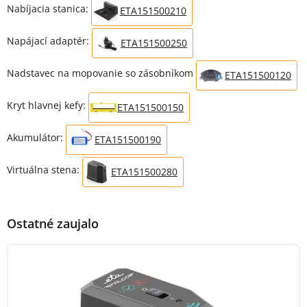
Nabíjacia stanica:
ETA151500210
Napájací adaptér:
ETA151500250
Nadstavec na mopovanie so zásobníkom
ETA151500120
Kryt hlavnej kefy:
ETA151500150
Akumulátor:
ETA151500190
Virtuálna stena:
ETA151500280
Ostatné zaujalo