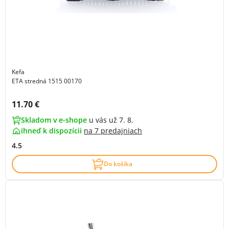
Kefa
ETA stredná 1515 00170
Cena s DPH:
11.70 €
Skladom v e-shope
u vás už 7. 8.
ihneď k dispozícii
na
7 predajniach
4.5
Do košíka