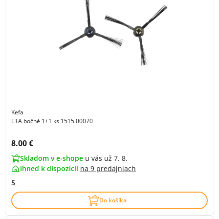
Kefa
ETA bočné 1+1 ks 1515 00070
Cena s DPH:
8.00 €
Skladom v e-shope
u vás už 7. 8.
ihneď k dispozícii
na
9 predajniach
5
Do košíka