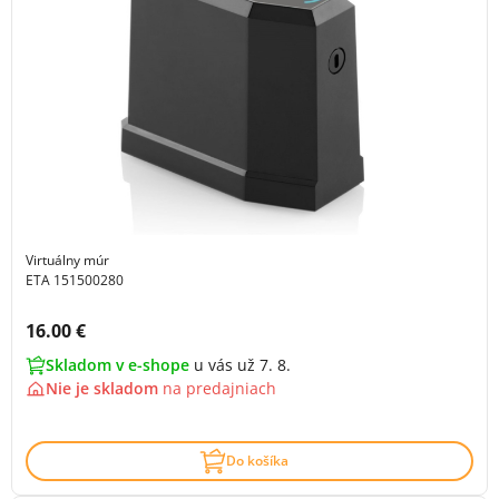
Virtuálny múr
ETA 151500280
Cena s DPH:
16.00 €
Skladom v e-shope
u vás už 7. 8.
Nie je skladom
na
predajniach
Do košíka