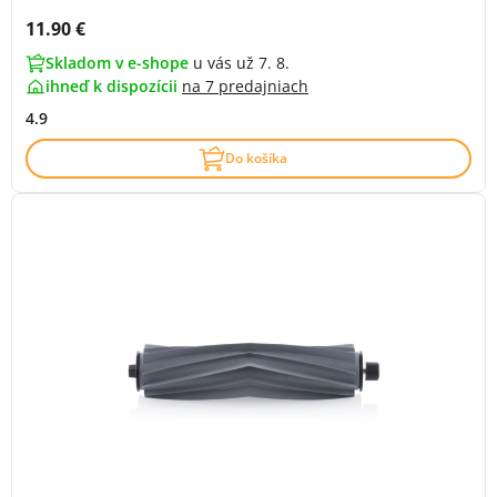
Cena s DPH:
11.90 €
Skladom v e-shope
u vás už 7. 8.
ihneď k dispozícii
na
7 predajniach
4.9
Do košíka