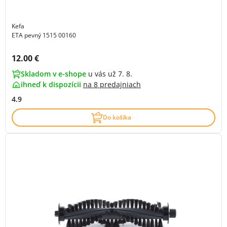
Kefa
ETA pevný 1515 00160
Cena s DPH:
12.00 €
Skladom v e-shope
u vás už 7. 8.
ihneď k dispozícii
na
8 predajniach
4.9
Do košíka