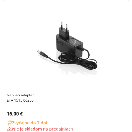
Nabíjací adaptér
ETA 1515 00250
Cena s DPH:
16.00 €
Zvyčajne do 7 dní
Nie je skladom
na
predajniach