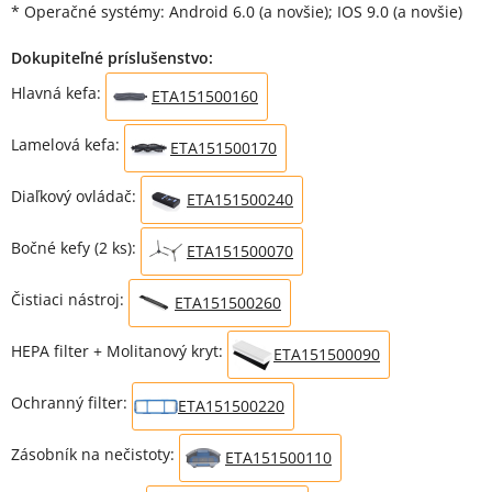
* Operačné systémy: Android 6.0 (a novšie); IOS 9.0 (a novšie)
Dokupiteľné príslušenstvo:
Hlavná kefa:
ETA151500160
Lamelová kefa:
ETA151500170
Diaľkový ovládač:
ETA151500240
Bočné kefy (2 ks):
ETA151500070
Čistiaci nástroj:
ETA151500260
HEPA filter + Molitanový kryt:
ETA151500090
Ochranný filter:
ETA151500220
Zásobník na nečistoty:
ETA151500110