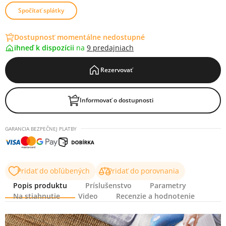
Spočítať splátky
Dostupnosť momentálne nedostupné
ihneď k dispozícii
na
9 predajniach
Rezervovať
Informovať o dostupnosti
GARANCIA BEZPEČNEJ PLATBY
Pridať do obľúbených
Pridať do porovnania
Popis produktu
Príslušenstvo
Parametry
Na stiahnutie
Video
Recenzie a hodnotenie
Popis produktu