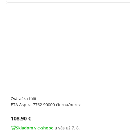
Zváračka fólií
ETA Aspira 7762 90000 čierna/nerez
Cena s DPH:
108.90 €
Skladom v e-shope
u vás už 7. 8.