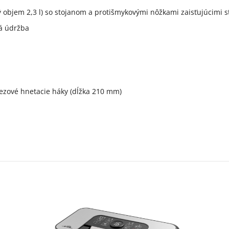
objem 2,3 l) so stojanom a protišmykovými nôžkami zaisťujúcimi st
há údržba
rezové hnetacie háky (dĺžka 210 mm)