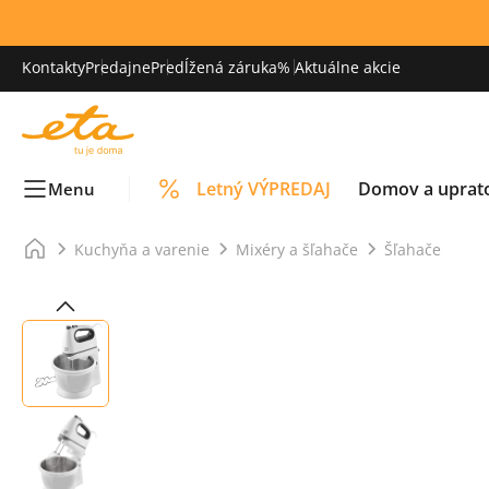
Kontakty
Predajne
Predĺžená záruka
% Aktuálne akcie
Letný VÝPREDAJ
Domov a uprat
Menu
Kuchyňa a varenie
Mixéry a šľahače
Šľahače