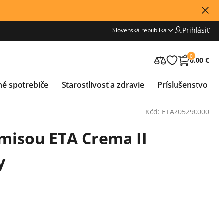
Prihlásiť
Slovenská republika
0
0.00 €
né spotrebiče
Starostlivosť a zdravie
Príslušenstvo
Kód: ETA205290000
 misou ETA Crema II
y