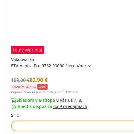
Letný výpredaj
Vákuovačka
ETA Aspira Pro 9762 90000 čierna/nerez
Cena s DPH:
82.90 €
Původní cena s DPH:
109.00 €
Ušetríte 26.10 €
-24%
nejnižší cena za posledních 30 dnů
109.00 €
Skladom v e-shope
u vás už 7. 8.
ihneď k dispozícii
na
9 predajniach
5
(15)
Hodnocení: 5 z 5 (15 recenzí)