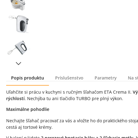
Popis produktu
Príslušenstvo
Parametry
Na s
Popis produktu
Uľahčite si prácu v kuchyni s ručným šľahačom ETA Crema II.
Vý
rýchlostí
. Nechýba tu ani tlačidlo TURBO pre plný výkon.
Maximálne pohodlie
Nechajte šľahač pracovať za vás a vložte ho do praktického sto
cestá aj tortové krémy.
V balení nájdete
2 nerezové hnetacie háky a 2 šľahacie metly
, 