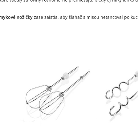
mykové nožičky
zase zaistia, aby šľahač s misou netancoval po kuc