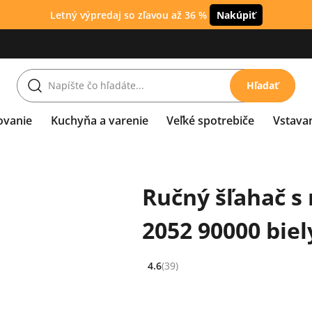
Letný výpredaj so zľavou až 36 %
Nakúpiť
Hľadať
ovanie
Kuchyňa a varenie
Veľké spotrebiče
Vstava
Ručný šľahač s
2052 90000 biel
4.6
(39)
Hodnocení: 4.6 z 5 (39 recenzí)