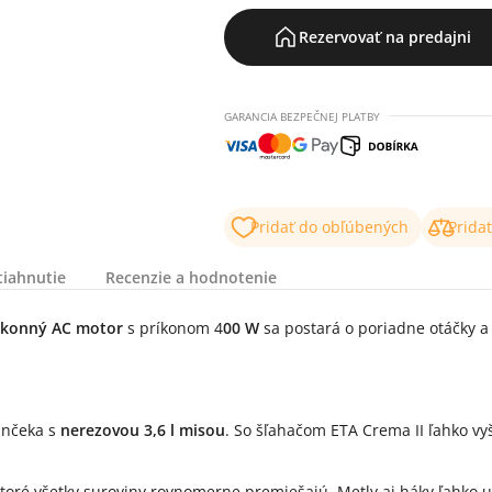
Rezervovať na predajni
GARANCIA BEZPEČNEJ PLATBY
Pridať do obľúbených
Prida
tiahnutie
Recenzie a hodnotenie
konný AC motor
s príkonom 4
00 W
sa postará o poriadne otáčky a
jančeka s
nerezovou 3,6 l misou
. So šľahačom ETA Crema II ľahko vy
ktoré všetky suroviny rovnomerne premiešajú. Metly aj háky ľahko