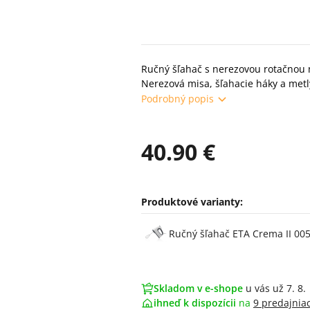
Ručný šľahač s nerezovou rotačnou 
Nerezová misa, šľahacie háky a metl
Podrobný popis
40.90 €
Produktové varianty:
Varianty
Ručný šľahač ETA Crema II 005
Skladom v e-shope
u vás už 7. 8.
ihneď k dispozícii
na
9 predajnia