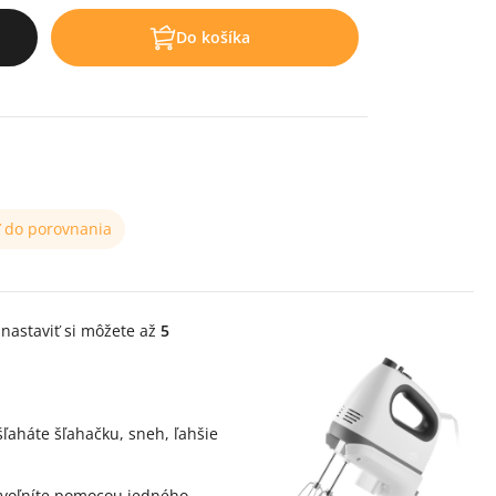
Do košíka
ť do porovnania
 nastaviť si môžete až
5
šľaháte šľahačku, sneh, ľahšie
 uvoľníte pomocou jedného