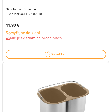
Nádoba na mixovanie
ETA s vložkou 4128 00210
Cena s DPH:
41.90 €
Zvyčajne do 7 dní
Nie je skladom
na
predajniach
Do košíka