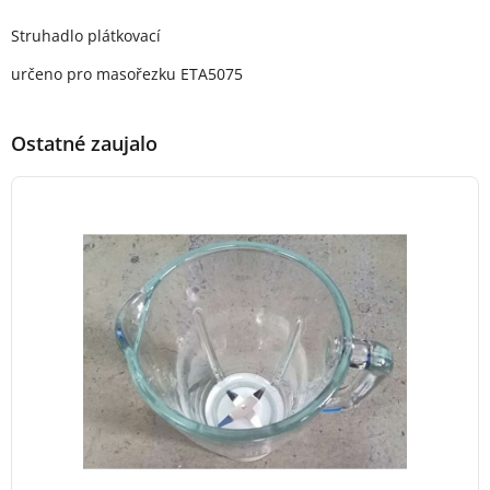
Popis produktu
Struhadlo plátkovací
určeno pro masořezku ETA5075
Ostatné zaujalo