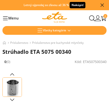
Letný výpredaj so zľavou až 36 %
Nakúpiť
0
Menu
Hlavní
Všetky kategórie
Príslušenstvo
Príslušenstvo pre kuchynské mlynčeky
Strúhadlo ETA 5075 00340
0
(0)
Kód: ETA507500340
Hodnocení: 0 z 5 (0 recenzí)