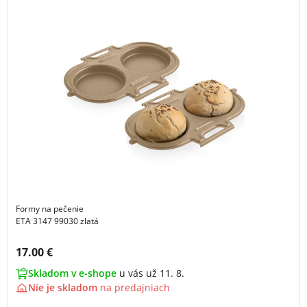
Formy na pečenie
ETA 3147 99030 zlatá
Cena s DPH:
17.00 €
Skladom v e-shope
u vás už 11. 8.
Nie je skladom
na
predajniach