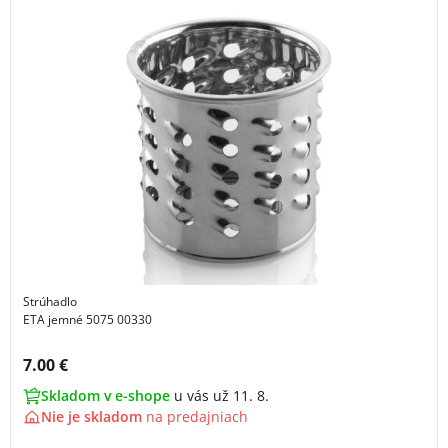
Strúhadlo
ETA jemné 5075 00330
Cena s DPH:
7.00 €
Skladom v e-shope
u vás už 11. 8.
Nie je skladom
na
predajniach