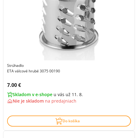
Strúhadlo
ETA válcové hrubé 3075 00190
Cena s DPH:
7.00 €
Skladom v e-shope
u vás už 11. 8.
Nie je skladom
na
predajniach
Do košíka