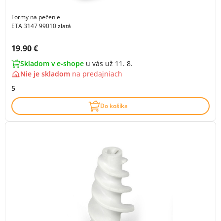
Formy na pečenie
ETA 3147 99010 zlatá
Cena s DPH:
19.90 €
Skladom v e-shope
u vás už 11. 8.
Nie je skladom
na
predajniach
5
Do košíka