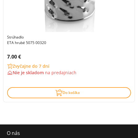
Strúhadlo
ETA hrubé 5075 00320
Cena s DPH:
7.00 €
Zvyčajne do 7 dní
Nie je skladom
na
predajniach
Do košíka
O nás