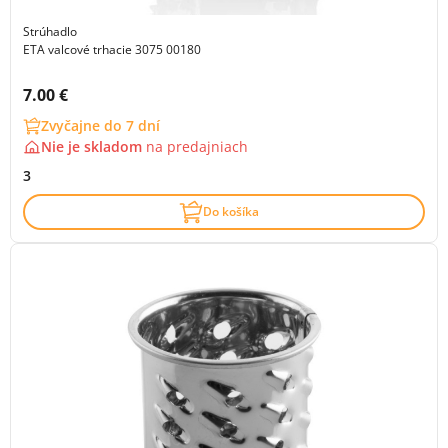
Strúhadlo
ETA valcové trhacie 3075 00180
Cena s DPH:
7.00 €
Zvyčajne do 7 dní
Nie je skladom
na
predajniach
3
Do košíka