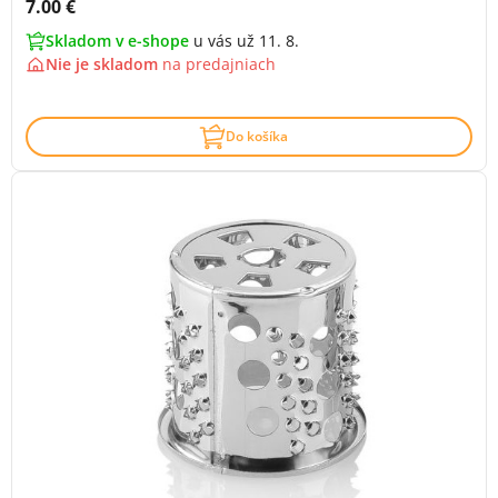
Cena s DPH:
7.00 €
Skladom v e-shope
u vás už 11. 8.
Nie je skladom
na
predajniach
Do košíka