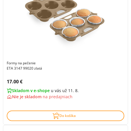
Formy na pečenie
ETA 3147 99020 zlatá
Cena s DPH:
17.00 €
Skladom v e-shope
u vás už 11. 8.
Nie je skladom
na
predajniach
Do košíka