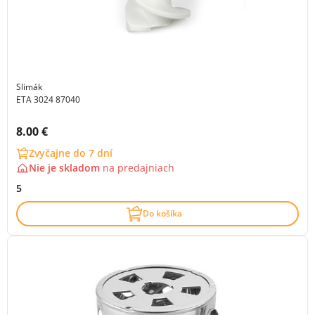
Slimák
ETA 3024 87040
Cena s DPH:
8.00 €
Zvyčajne do 7 dní
Nie je skladom
na
predajniach
5
Do košíka