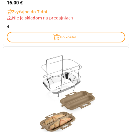
Cena s DPH:
16.00 €
Zvyčajne do 7 dní
Nie je skladom
na
predajniach
4
Do košíka