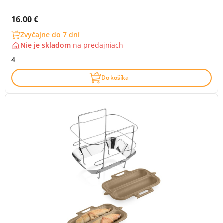
Cena s DPH:
16.00 €
Zvyčajne do 7 dní
Nie je skladom
na
predajniach
4
Do košíka