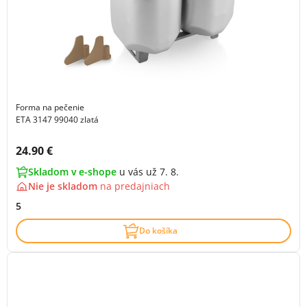
Forma na pečenie
ETA 3147 99040 zlatá
Cena s DPH:
24.90 €
Skladom v e-shope
u vás už 7. 8.
Nie je skladom
na
predajniach
5
Do košíka