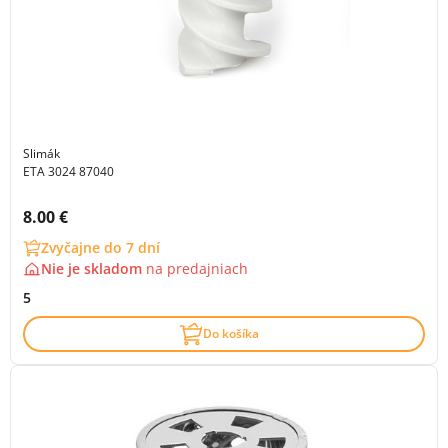
Slimák
ETA 3024 87040
Cena s DPH:
8.00 €
Zvyčajne do 7 dní
Nie je skladom
na
predajniach
5
Do košíka