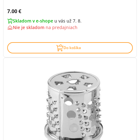
Cena s DPH:
7.00 €
Skladom v e-shope
u vás už 7. 8.
Nie je skladom
na
predajniach
Do košíka