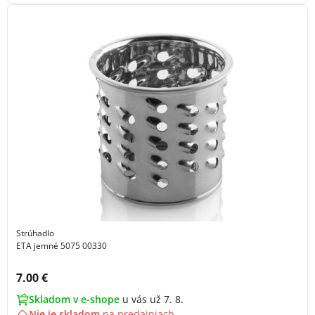
Strúhadlo
ETA jemné 5075 00330
Cena s DPH:
7.00 €
Skladom v e-shope
u vás už 7. 8.
Nie je skladom
na
predajniach