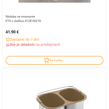
Nádoba na mixovanie
ETA s vložkou 4128 00210
Cena s DPH:
41.90 €
Zvyčajne do 7 dní
Nie je skladom
na
predajniach
Do košíka