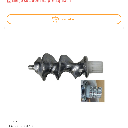
Nie je skladom
na
predajniach
Do košíka
Slimák
ETA 5075 00140