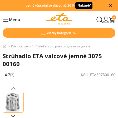
Letný výpredaj so zľavou až 36 %
Nakúpiť
0
Menu
Hlavní
Všetky kategórie
Príslušenstvo
Príslušenstvo pre kuchynské mlynčeky
Strúhadlo ETA valcové jemné 3075
00160
4.7
(3)
Kód: ETA307500160
Hodnocení: 4.7 z 5 (3 recenzí)