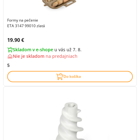
Formy na pečenie
ETA 3147 99010 zlatá
Cena s DPH:
19.90 €
Skladom v e-shope
u vás už 7. 8.
Nie je skladom
na
predajniach
5
Do košíka