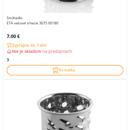
Strúhadlo
ETA valcové trhacie 3075 00180
Cena s DPH:
7.00 €
Zvyčajne do 7 dní
Nie je skladom
na
predajniach
3
Do košíka