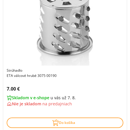
Strúhadlo
ETA válcové hrubé 3075 00190
Cena s DPH:
7.00 €
Skladom v e-shope
u vás už 7. 8.
Nie je skladom
na
predajniach
Do košíka