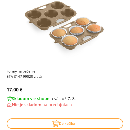
Formy na pečenie
ETA 3147 99020 zlatá
Cena s DPH:
17.00 €
Skladom v e-shope
u vás už 7. 8.
Nie je skladom
na
predajniach
Do košíka