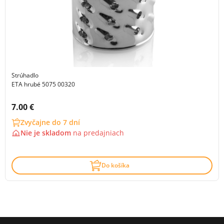
Strúhadlo
ETA hrubé 5075 00320
Cena s DPH:
7.00 €
Zvyčajne do 7 dní
Nie je skladom
na
predajniach
Do košíka