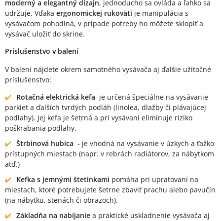
moderný a elegantný dizajn
, jednoducho sa ovláda a ľahko sa
udržuje. Vďaka
ergonomickej rukoväti
je manipulácia s
vysávačom pohodlná, v prípade potreby ho môžete sklopiť a
vysávač uložiť do skrine.
Príslušenstvo v balení
V balení nájdete okrem samotného vysávača aj ďalšie užitočné
príslušenstvo:
Rotačná elektrická kefa
je určená špeciálne na vysávanie
parkiet a ďalších tvrdých podláh (linolea, dlažby či plávajúcej
podlahy). Jej kefa je šetrná a pri vysávaní eliminuje riziko
poškrabania podlahy.
Štrbinová hubica
- je vhodná na vysávanie v úzkych a ťažko
prístupných miestach (napr. v rebrách radiátorov, za nábytkom
atď.)
Kefka s jemnými štetinkami
pomáha pri upratovaní na
miestach, ktoré potrebujete šetrne zbaviť prachu alebo pavučín
(na nábytku, stenách či obrazoch).
Základňa na nabíjanie
a praktické uskladnenie vysávača aj