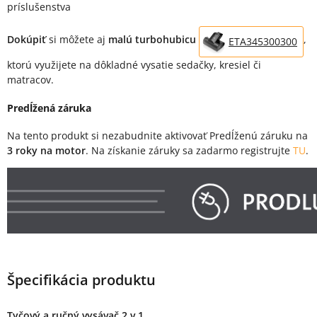
príslušenstva
Dokúpiť
si môžete aj
malú turbohubicu
,
ETA345300300
ktorú využijete na dôkladné vysatie sedačky, kresiel či
matracov.
Predĺžená záruka
Na tento produkt si nezabudnite aktivovať Predĺženú záruku na
3 roky na motor
. Na získanie záruky sa zadarmo registrujte
TU
.
Špecifikácia produktu
Tyčový a ručný vysávač 2 v 1