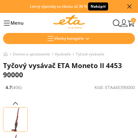
Letný výpredaj so zľavou až 36 %
Nakúpiť
0
Menu
Hlavní
Všetky kategórie
Domov a upratovanie
Vysávače
Tyčové vysávače
Tyčový vysávač ETA Moneto II 4453
90000
4.7
(406)
Kód: ETA445390000
Hodnocení: 4.7 z 5 (406 recenzí)