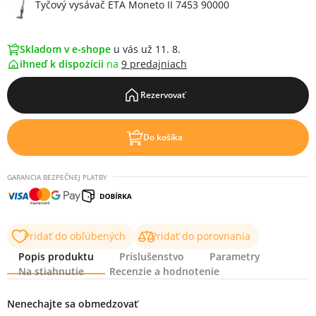
Tyčový vysávač ETA Moneto II 7453 90000
Skladom v e-shope
u vás už 11. 8.
ihneď k dispozícii
na
9 predajniach
Rezervovať
Do košíka
GARANCIA BEZPEČNEJ PLATBY
Pridať do obľúbených
Pridať do porovnania
Popis produktu
Príslušenstvo
Parametry
Na stiahnutie
Recenzie a hodnotenie
Popis produktu
Nenechajte sa obmedzovať