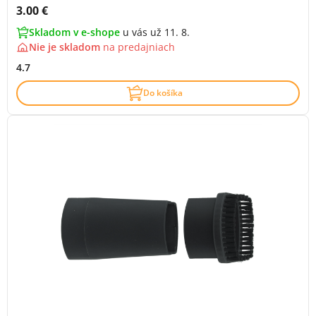
Cena s DPH:
3.00 €
Skladom v e-shope
u vás už 11. 8.
Nie je skladom
na
predajniach
4.7
Do košíka