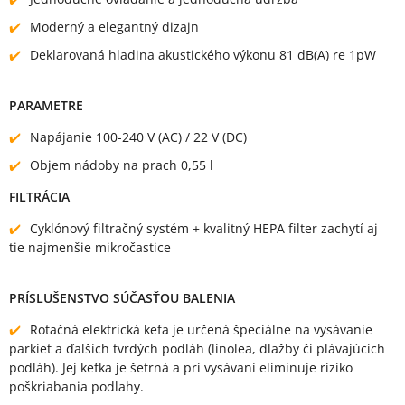
Moderný a elegantný dizajn
Deklarovaná hladina akustického výkonu 81 dB(A) re 1pW
PARAMETRE
Napájanie 100-240 V (AC) / 22 V (DC)
Objem nádoby na prach 0,55 l
FILTRÁCIA
Cyklónový filtračný systém + kvalitný HEPA filter zachytí aj
tie najmenšie mikročastice
PRÍSLUŠENSTVO SÚČASŤOU BALENIA
Rotačná elektrická kefa je určená špeciálne na vysávanie
parkiet a ďalších tvrdých podláh (linolea, dlažby či plávajúcich
podláh). Jej kefka je šetrná a pri vysávaní eliminuje riziko
poškriabania podlahy.