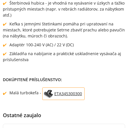
Šterbinová hubica - je vhodná na vysávanie v úzkych a ťažko
prístupných miestach (napr. v rebrách radiátorov, za nábytkom
atď.)
Kefka s jemnými štetinkami pomáha pri upratovaní na
miestach, ktoré potrebujete šetrne zbaviť prachu alebo pavučín
(na nábytku, múroch či obrazoch).
Adaptér 100-240 V (AC) / 22 V (DC)
Základňa na nabíjanie a praktické uskladnenie vysávača aj
príslušenstva
DOKÚPITENÉ PRÍSLUŠENSTVO:
Malá turbokefa -
ETA345300300
Ostatné zaujalo