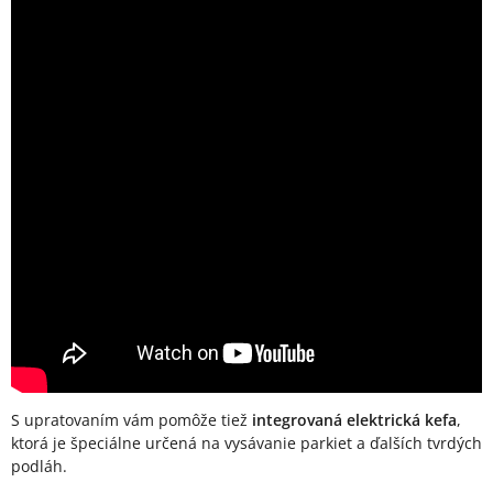
S upratovaním vám pomôže tiež
integrovaná elektrická kefa
,
ktorá je špeciálne určená na vysávanie parkiet a ďalších tvrdých
podláh.