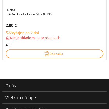
Hubica
ETA štrbinová s kefou 0449 00130
Cena s DPH:
2.00 €
Zvyčajne do 7 dní
Nie je skladom
na
predajniach
4.6
Do košíka
O nás
Všetko o nákupe