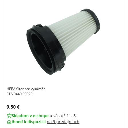
HEPA filter pre vysávače
ETA 0449 00020
Cena s DPH:
9.50 €
Skladom v e-shope
u vás už 11. 8.
ihneď k dispozícii
na
9 predajniach