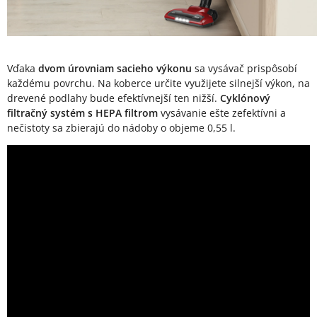
Vďaka
dvom úrovniam sacieho výkonu
sa vysávač prispôsobí
každému povrchu. Na koberce určite využijete silnejší výkon, na
drevené podlahy bude efektívnejší ten nižší.
Cyklónový
filtračný systém s HEPA filtrom
vysávanie ešte zefektívni a
nečistoty sa zbierajú do nádoby o objeme 0,55 l.