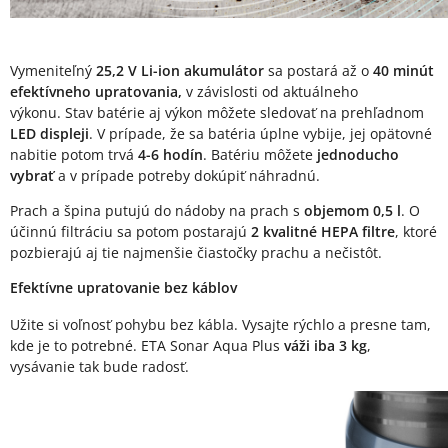
Vymeniteľný
25,2 V Li-ion akumulátor
sa postará až o
40 minút
efektívneho upratovania,
v závislosti od aktuálneho
výkonu. Stav batérie aj výkon môžete sledovať na prehľadnom
LED displeji
. V prípade, že sa batéria úplne vybije, jej opätovné
nabitie potom trvá
4-6 hodín
. Batériu môžete
jednoducho
vybrať
a v prípade potreby dokúpiť náhradnú.
Prach a špina putujú do nádoby na prach s
objemom 0,5 l
. O
účinnú filtráciu sa potom postarajú
2 kvalitné HEPA filtre
, ktoré
pozbierajú aj tie najmenšie čiastočky prachu a nečistôt.
Efektívne upratovanie bez káblov
Užite si voľnosť pohybu bez kábla. Vysajte rýchlo a presne tam,
kde je to potrebné. ETA Sonar Aqua Plus
váži iba 3 kg
,
vysávanie tak bude radosť.