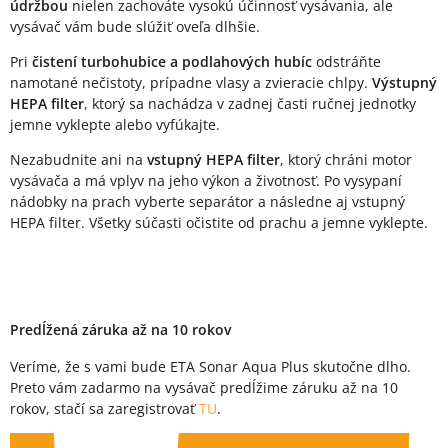
údržbou
nielen zachováte vysokú účinnosť vysávania, ale
vysávač vám bude slúžiť oveľa dlhšie.
Pri
čistení turbohubice a podlahových hubíc
odstráňte
namotané nečistoty, prípadne vlasy a zvieracie chlpy.
Výstupný
HEPA filter
, ktorý sa nachádza v zadnej časti ručnej jednotky
jemne vyklepte alebo vyfúkajte.
Nezabudnite ani na
vstupný HEPA filter
, ktorý chráni motor
vysávača a má vplyv na jeho výkon a životnosť. Po vysypaní
nádobky na prach vyberte separátor a následne aj vstupný
HEPA filter. Všetky súčasti očistite od prachu a jemne vyklepte.
Predĺžená záruka až na 10 rokov
Veríme, že s vami bude ETA Sonar Aqua Plus skutočne dlho.
Preto vám zadarmo na vysávač predĺžime záruku až na 10
rokov, stačí sa zaregistrovať
TU
.