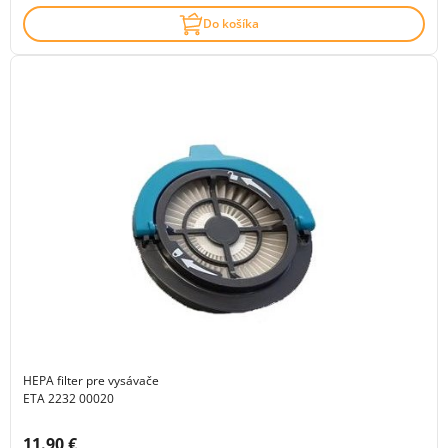
Do košíka
HEPA filter pre vysávače
ETA 2232 00020
Cena s DPH:
11.90 €