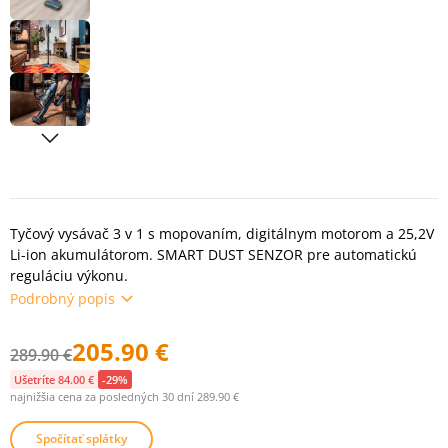
Tyčový vysávač 3 v 1 s mopovaním, digitálnym motorom a 25,2V
Li-ion akumulátorom. SMART DUST SENZOR pre automatickú
reguláciu výkonu.
Podrobný popis
205.90 €
289.90 €
Ušetríte 84.00 €
-29%
najnižšia cena za posledných 30 dní 289.90 €
Spočítať splátky