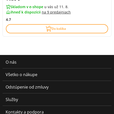
Skladom v e-shope
u vás už 11. 8.
ihneď k dispozícii
na
9 predajniach
4.7
Do košíka
O nás
Všetko o nákupe
Odstúpenie od zmluvy
Služby
Kontakty a podpora