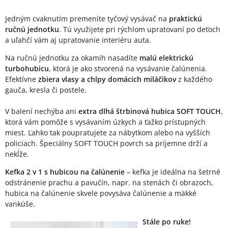
Jedným cvaknutím premeníte tyčový vysávač na
praktickú
ručnú jednotku
. Tú využijete pri rýchlom upratovaní po deťoch
a uľahčí vám aj upratovanie interiéru auta.
Na ručnú jednotku za okamih nasadíte
malú elektrickú
turbohubicu
, ktorá je ako stvorená na vysávanie čalúnenia.
Efektívne
zbiera vlasy a chlpy domácich miláčikov
z každého
gauča, kresla či postele.
V balení nechýba ani
extra dlhá štrbinová hubica SOFT TOUCH
,
ktorá vám pomôže s vysávaním úzkych a ťažko prístupných
miest. Ľahko tak poupratujete za nábytkom alebo na vyšších
policiach. Špeciálny SOFT TOUCH povrch sa príjemne drží a
nekĺže.
Kefka 2 v 1 s hubicou na čalúnenie
– kefka je ideálna na šetrné
odstránenie prachu a pavučín, napr. na stenách či obrazoch,
hubica na čalúnenie skvele povysáva čalúnenie a mäkké
vankúše.
Stále po ruke!