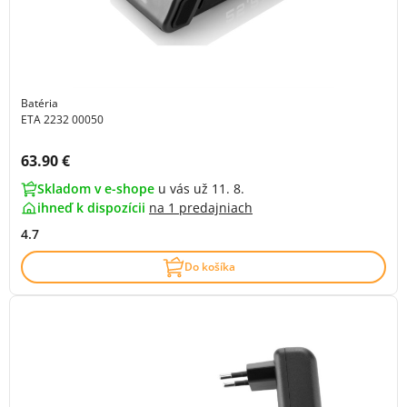
Batéria
ETA 2232 00050
Cena s DPH:
63.90 €
Skladom v e-shope
u vás už 11. 8.
ihneď k dispozícii
na
1 predajniach
4.7
Do košíka