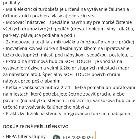
podlahy.
• Malá elektrická turbokefa je určená na vysávanie čalúnenia -
účinne z nich pozbiera vlasy aj zvieraciu srsť
• Mopovací nástavec - špeciálne navrhnutý pre morké čistenie
všetkých druhov tvrdých podláh (drevo, linoleum, vinyl, dlažba,
parkety, plávajúca podlaha a pod.)
• 2x mopovacia textília z mikrovlákna (možnosť prania v práčke)
• Inovatívna kovová rúrka s flexibilným kĺbom na upratovanie
ťažko dostupných miest, pod nábytkom, sedačkou, posteľou, …
• Extra dlhá štrbinová hubica SOFT TOUCH - je vhodná na
vysávanie v úzkych a veľmi ťažko prístupných miestach (napr.
za nábytkom atď.). Špeciálny SOFT TOUCH povrch chráni
nábytok pred poškriabaním.
• Kefka + vankúšová hubica 2 v 1 – kefka pomáha pri upratovaní
na miestach, ktoré potrebujete šetrne zbaviť prachu alebo
pavučín (na nábytku, stenách či obrazoch); vankúšová hubica je
určená na vysávanie čalúneného nábytku
• Praktický držiak na stenu s integrovanou funkciou nabíjania
DOKÚPITEĽNÉ PRÍSLUŠENSTVO
• HEPA filter vstupný -
ETA223200020