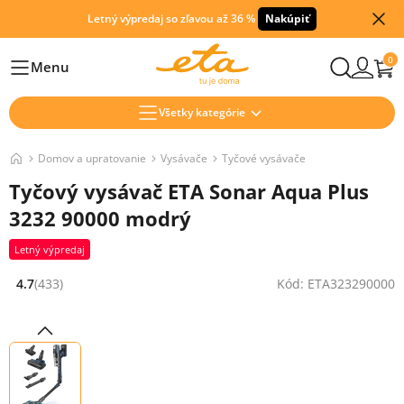
Letný výpredaj so zľavou až 36 %
Nakúpiť
0
Menu
Hlavní
Všetky kategórie
Domov a upratovanie
Vysávače
Tyčové vysávače
Tyčový vysávač ETA Sonar Aqua Plus
3232 90000 modrý
Letný výpredaj
4.7
(433)
Kód: ETA323290000
Hodnocení: 4.7 z 5 (433 recenzí)