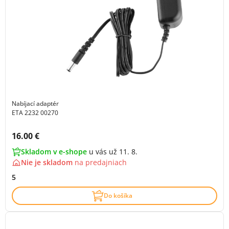
Nabíjací adaptér
ETA 2232 00270
Cena s DPH:
16.00 €
Skladom v e-shope
u vás už 11. 8.
Nie je skladom
na
predajniach
5
Do košíka