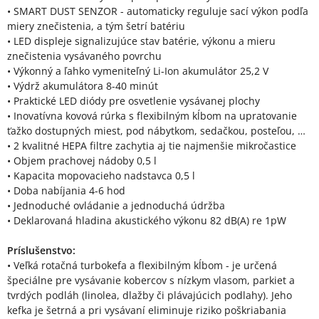
• SMART DUST SENZOR - automaticky reguluje sací výkon podľa
miery znečistenia, a tým šetrí batériu
• LED displeje signalizujúce stav batérie, výkonu a mieru
znečistenia vysávaného povrchu
• Výkonný a ľahko vymeniteľný Li-Ion akumulátor 25,2 V
• Výdrž akumulátora 8-40 minút
• Praktické LED diódy pre osvetlenie vysávanej plochy
• Inovatívna kovová rúrka s flexibilným kĺbom na upratovanie
ťažko dostupných miest, pod nábytkom, sedačkou, posteľou, …
• 2 kvalitné HEPA filtre zachytia aj tie najmenšie mikročastice
• Objem prachovej nádoby 0,5 l
• Kapacita mopovacieho nadstavca 0,5 l
• Doba nabíjania 4-6 hod
• Jednoduché ovládanie a jednoduchá údržba
• Deklarovaná hladina akustického výkonu 82 dB(A) re 1pW
Príslušenstvo:
• Veľká rotačná turbokefa a flexibilným kĺbom - je určená
špeciálne pre vysávanie kobercov s nízkym vlasom, parkiet a
tvrdých podláh (linolea, dlažby či plávajúcich podlahy). Jeho
kefka je šetrná a pri vysávaní eliminuje riziko poškriabania