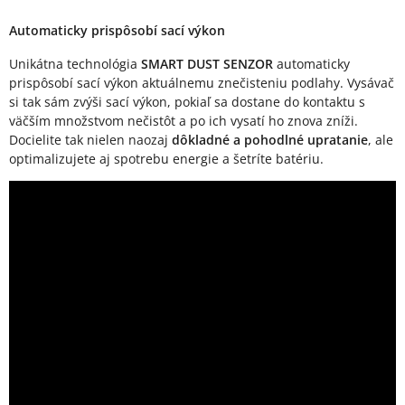
Automaticky prispôsobí sací výkon
Unikátna technológia
SMART DUST SENZOR
automaticky
prispôsobí sací výkon aktuálnemu znečisteniu podlahy. Vysávač
si tak sám zvýši sací výkon, pokiaľ sa dostane do kontaktu s
väčším množstvom nečistôt a po ich vysatí ho znova zníži.
Docielite tak nielen naozaj
dôkladné a pohodlné upratanie
, ale
optimalizujete aj spotrebu energie a šetríte batériu.