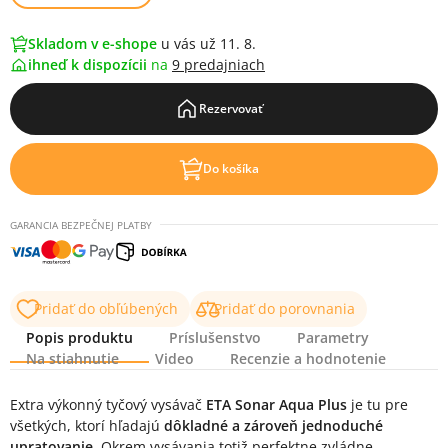
Skladom v e-shope
u vás už 11. 8.
ihneď k dispozícii
na
9 predajniach
Rezervovať
Do košíka
GARANCIA BEZPEČNEJ PLATBY
Pridať do obľúbených
Pridať do porovnania
Popis produktu
Príslušenstvo
Parametry
Na stiahnutie
Video
Recenzie a hodnotenie
Popis produktu
Extra výkonný tyčový vysávač
ETA Sonar Aqua Plus
je tu pre
všetkých, ktorí hľadajú
dôkladné a zároveň jednoduché
upratovanie
. Okrem vysávania totiž perfektne zvládne