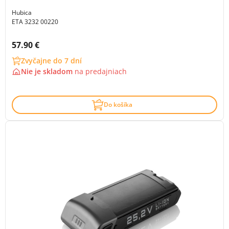
Hubica
ETA 3232 00220
Cena s DPH:
57.90 €
Zvyčajne do 7 dní
Nie je skladom
na
predajniach
Do košíka