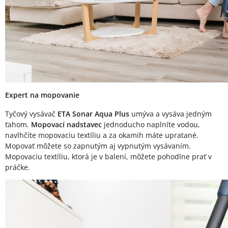
Expert na mopovanie
Tyčový vysávač
ETA Sonar Aqua Plus
umýva a vysáva jedným
ťahom.
Mopovací nadstavec
jednoducho naplníte vodou,
navlhčíte mopovaciu textíliu a za okamih máte upratané.
Mopovať môžete so zapnutým aj vypnutým vysávaním.
Mopovaciu textíliu, ktorá je v balení, môžete pohodlne prať v
práčke.