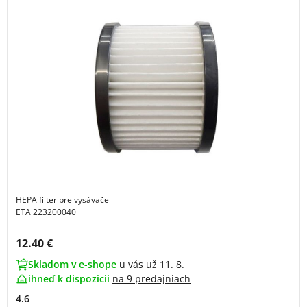
HEPA filter pre vysávače
ETA 223200040
Cena s DPH:
12.40 €
Skladom v e-shope
u vás už 11. 8.
ihneď k dispozícii
na
9 predajniach
4.6