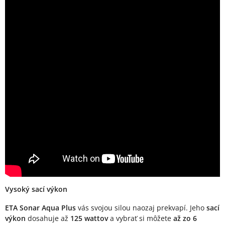
Vysoký sací výkon
ETA Sonar Aqua Plus
vás svojou silou naozaj prekvapí. Jeho
sací
výkon
dosahuje až
125 wattov
a vybrať si môžete
až zo 6