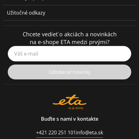
Užitočné odkazy
Chcete vedieť o akciách a novinkách
na e-shope ETA medzi prvými?
Váš e-mail
Odoberať novinky
Buďte s nami v kontakte
+421 220 251 101
info@eta.sk