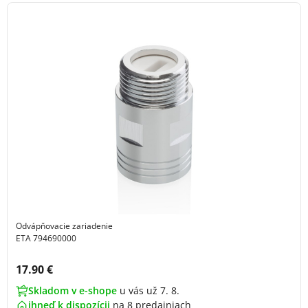
Odvápňovacie zariadenie
ETA 794690000
Cena s DPH:
17.90 €
Skladom v e-shope
u vás už 7. 8.
ihneď k dispozícii
na
8 predajniach