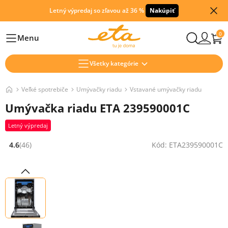
Letný výpredaj so zľavou až 36 %
Nakúpiť
0
Menu
Hlavní
Všetky kategórie
Veľké spotrebiče
Umývačky riadu
Vstavané umývačky riadu
Umývačka riadu ETA 239590001C
Letný výpredaj
4.6
(46)
Kód: ETA239590001C
Hodnocení: 4.6 z 5 (46 recenzí)