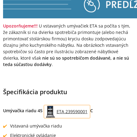
Upozorňujeme!!!
U vstavaných umývačiek ETA sa počíta s tým,
že zákazník si na dvierka spotrebiča primontuje (alebo nechá
primontovať stolárskou firmou) kryciu dosku zodpovedajúcu
dizajnu jeho kuchynského nábytku. Na obrázkoch vstavaných
spotrebičov sú často pre ilustráciu zobrazené nábytkové
dvierka, ktoré však
nie sú so spotrebičom dodávané, a nie sú
teda súčasťou dodávky
.
Špecifikácia produktu
Umývačka riadu 45
C
ETA 239590001
Vstavaná umývačka riadu
Elektronické ovládanie