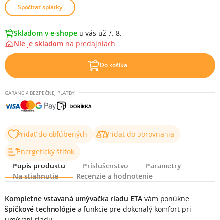
Spočítať splátky
Skladom v e-shope
u vás už 7. 8.
Nie je skladom
na
predajniach
Do košíka
GARANCIA BEZPEČNEJ PLATBY
Pridať do obľúbených
Pridať do porovnania
Energetický štítok
Popis produktu
Príslušenstvo
Parametry
Na stiahnutie
Recenzie a hodnotenie
Popis produktu
Kompletne vstavaná umývačka riadu ETA
vám ponúkne
špičkové technológie
a funkcie pre dokonalý komfort pri
umývaní riadu.