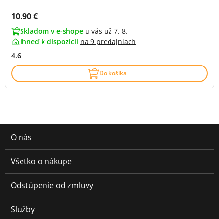
Cena s DPH:
10.90 €
Skladom v e-shope
u vás už 7. 8.
ihneď k dispozícii
na
9 predajniach
4.6
Do košíka
O nás
Všetko o nákupe
Odstúpenie od zmluvy
Služby