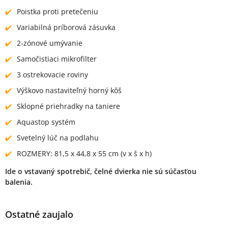
Poistka proti pretečeniu
Variabilná príborová zásuvka
2-zónové umývanie
Samočistiaci mikrofilter
3 ostrekovacie roviny
Výškovo nastaviteľný horný kôš
Sklopné priehradky na taniere
Aquastop systém
Svetelný lúč na podlahu
ROZMERY: 81,5 x 44,8 x 55 cm (v x š x h)
Ide o vstavaný spotrebič, čelné dvierka nie sú súčasťou
balenia.
Ostatné zaujalo