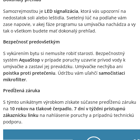
Samozrejmosťou je
LED signalizácia
, ktorá vás upozorní na
nedostatok soli alebo leštidla. Svetelný lúč na podlahe vám
zase napovie, v akej fáze programu sa umývačka nachádza a vy
tak o všetkom budete mať dokonalý prehľad.
Bezpečnosť predovšetkým
S vykúrením bytu si nemusíte robiť starosti. Bezpečnostný
systém
AquaStop
v prípade poruchy uzavrie prívod vody k
umývačke a zastaví jej prevádzku. Umývačke nechýba ani
poistka proti pretečeniu
. Údržbu vám uľahčí
samočistiaci
mikrofilter
.
Predĺžená záruka
S týmto unikátnym výrobkom získate súčasne predĺženú záruku
na
10 rokov na tlakové čerpadlo
,
7 dní v týždni prístupnú
zákaznícku linku
na nahlásenie poruchy a prípadnú technickú
podporu.