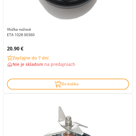
Vložka nožová
ETA 1028 00360
Cena s DPH:
20.90 €
Zvyčajne do 7 dní
Nie je skladom
na
predajniach
Do košíka