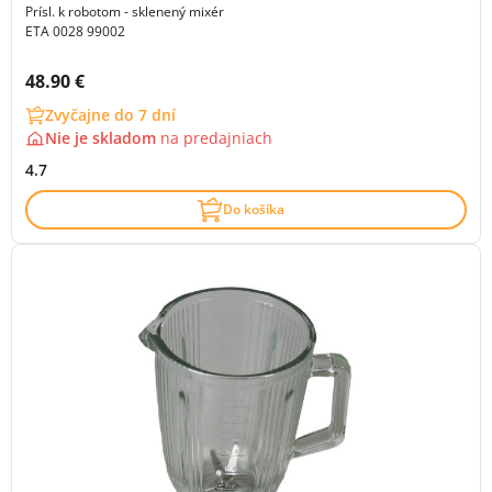
Prísl. k robotom - sklenený mixér
ETA 0028 99002
Cena s DPH:
48.90 €
Zvyčajne do 7 dní
Nie je skladom
na
predajniach
4.7
Do košíka