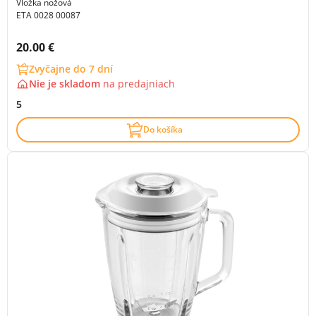
Vložka nožová
ETA 0028 00087
Cena s DPH:
20.00 €
Zvyčajne do 7 dní
Nie je skladom
na
predajniach
5
Do košíka