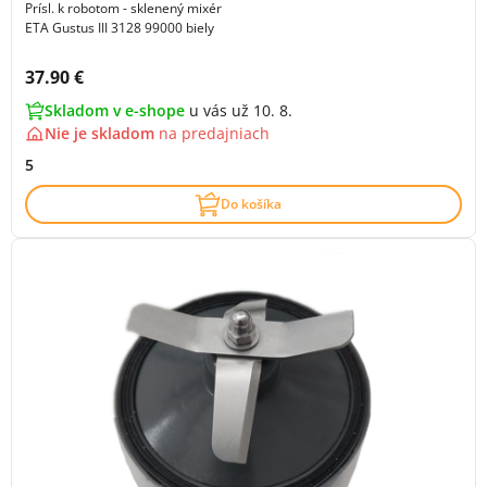
Prísl. k robotom - sklenený mixér
ETA Gustus III 3128 99000 biely
Cena s DPH:
37.90 €
Skladom v e-shope
u vás už 10. 8.
Nie je skladom
na
predajniach
5
Do košíka