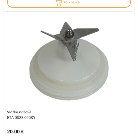
Do košíka
Vložka nožová
ETA 0028 00085
Cena s DPH:
20.00 €