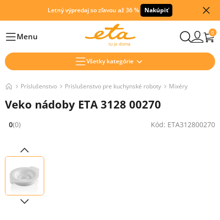
Letný výpredaj so zľavou až 36 %
Nakúpiť
0
Menu
Hlavní
Všetky kategórie
Príslušenstvo
Príslušenstvo pre kuchynské roboty
Mixéry
Veko nádoby ETA 3128 00270
0
(0)
Kód: ETA312800270
Hodnocení: 0 z 5 (0 recenzí)