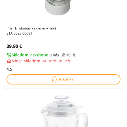
Prísl. k robotom - sklenený mixér
ETA 0028 00081
Cena s DPH:
39.90 €
Skladom v e-shope
u vás už 10. 8.
Nie je skladom
na
predajniach
4.5
Do košíka