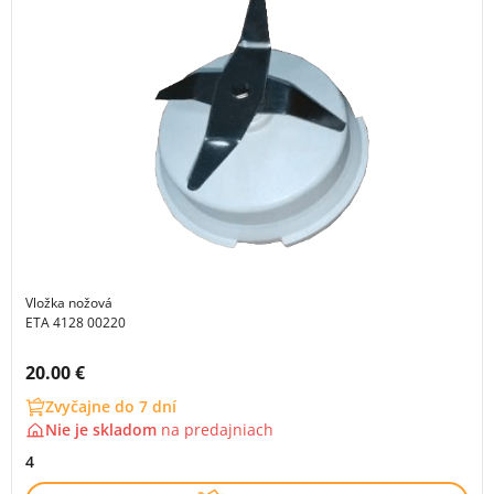
Vložka nožová
ETA 4128 00220
Cena s DPH:
20.00 €
Zvyčajne do 7 dní
Nie je skladom
na
predajniach
4