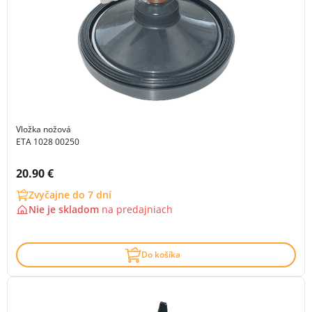
Vložka nožová
ETA 1028 00250
Cena s DPH:
20.90 €
Zvyčajne do 7 dní
Nie je skladom
na
predajniach
Do košíka