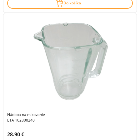
Do košíka
Nádoba na mixovanie
ETA 102800240
Cena s DPH:
28.90 €