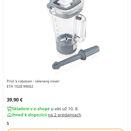
Prísl. k robotom - sklenený mixér
ETA 1028 99002
Cena s DPH:
39.90 €
Skladom v e-shope
u vás už 10. 8.
ihneď k dispozícii
na
2 predajniach
5