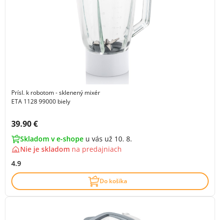
Prísl. k robotom - sklenený mixér
ETA 1128 99000 biely
Cena s DPH:
39.90 €
Skladom v e-shope
u vás už 10. 8.
Nie je skladom
na
predajniach
4.9
Do košíka