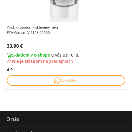
Prísl. k robotom - sklenený mixér
ETA Gustus IV 4128 99000
Cena s DPH:
33.90 €
Skladom v e-shope
u vás už 10. 8.
Nie je skladom
na
predajniach
4.9
Do košíka
O nás