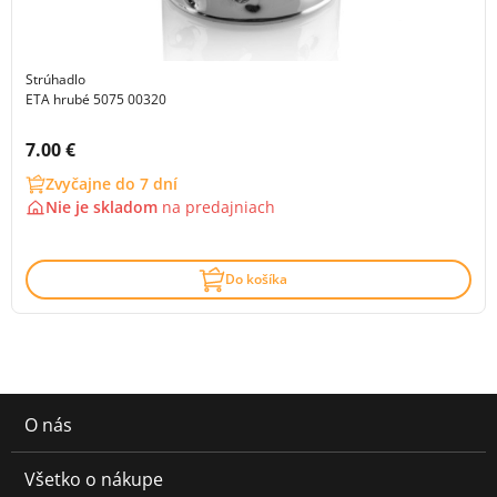
Strúhadlo
ETA hrubé 5075 00320
Cena s DPH:
7.00 €
Zvyčajne do 7 dní
Nie je skladom
na
predajniach
Do košíka
O nás
Všetko o nákupe