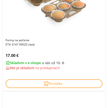
Formy na pečenie
ETA 3147 99020 zlatá
Cena s DPH:
17.00 €
Skladom v e-shope
u vás už 10. 8.
Nie je skladom
na
predajniach
Do košíka