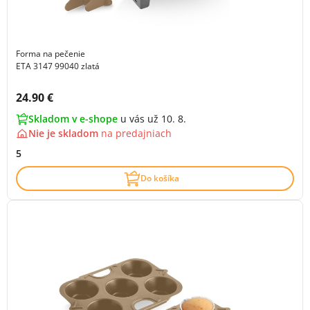
Forma na pečenie
ETA 3147 99040 zlatá
Cena s DPH:
24.90 €
Skladom v e-shope
u vás už 10. 8.
Nie je skladom
na
predajniach
5
Do košíka