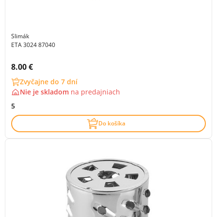
Slimák
ETA 3024 87040
Cena s DPH:
8.00 €
Zvyčajne do 7 dní
Nie je skladom
na
predajniach
5
Do košíka