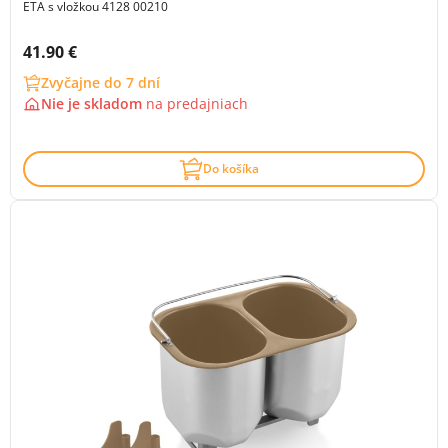
ETA s vložkou 4128 00210
Cena s DPH:
41.90 €
Zvyčajne do 7 dní
Nie je skladom
na
predajniach
Do košíka