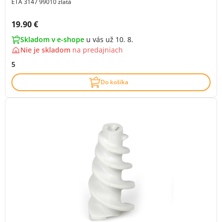
ETA 3147 99010 zlatá
Cena s DPH:
19.90 €
Skladom v e-shope
u vás už 10. 8.
Nie je skladom
na
predajniach
5
Do košíka