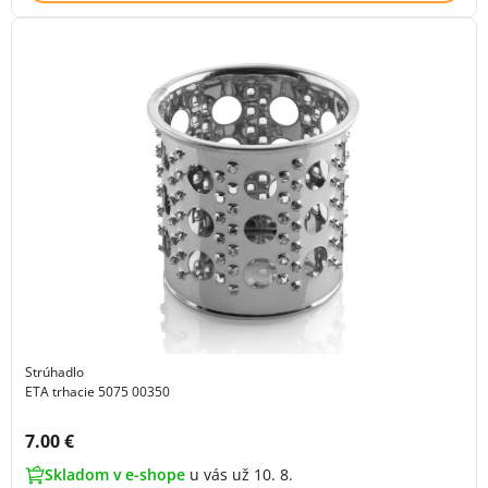
Strúhadlo
ETA trhacie 5075 00350
Cena s DPH:
7.00 €
Skladom v e-shope
u vás už 10. 8.