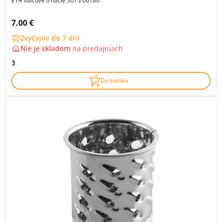
ETA valcové trhacie 3075 00180
Cena s DPH:
7.00 €
Zvyčajne do 7 dní
Nie je skladom
na
predajniach
3
Do košíka