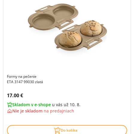
Formy na pečenie
ETA 3147 99030 zlatá
Cena s DPH:
17.00 €
Skladom v e-shope
u vás už 10. 8.
Nie je skladom
na
predajniach
Do košíka