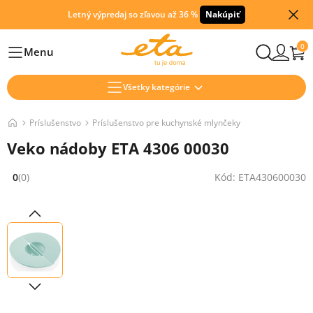
Letný výpredaj so zľavou až 36 %
Nakúpiť
0
Menu
Hlavní
Všetky kategórie
Príslušenstvo
Príslušenstvo pre kuchynské mlynčeky
Veko nádoby ETA 4306 00030
0
(0)
Kód: ETA430600030
Hodnocení: 0 z 5 (0 recenzí)