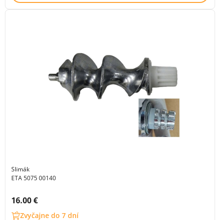
Slimák
ETA 5075 00140
Cena s DPH:
16.00 €
Zvyčajne do 7 dní