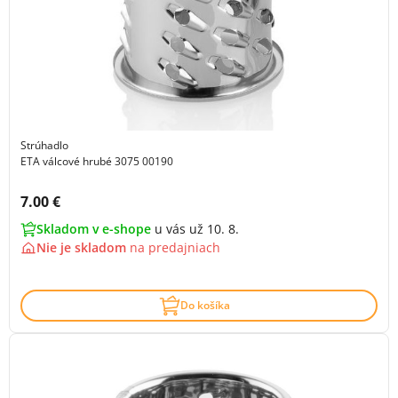
Strúhadlo
ETA válcové hrubé 3075 00190
Cena s DPH:
7.00 €
Skladom v e-shope
u vás už 10. 8.
Nie je skladom
na
predajniach
Do košíka