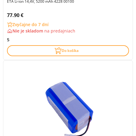
ETA Li-ion 14,4V, 5200 mAh 4228 00100
Cena s DPH:
77.90 €
Zvyčajne do 7 dní
Nie je skladom
na
predajniach
5
Do košíka