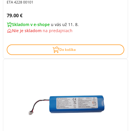
ETA 4228 00101
Cena s DPH:
79.00 €
Skladom v e-shope
u vás už 11. 8.
Nie je skladom
na
predajniach
Do košíka