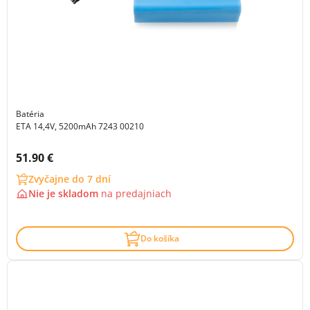
Batéria
ETA 14,4V, 5200mAh 7243 00210
Cena s DPH:
51.90 €
Zvyčajne do 7 dní
Nie je skladom
na
predajniach
Do košíka