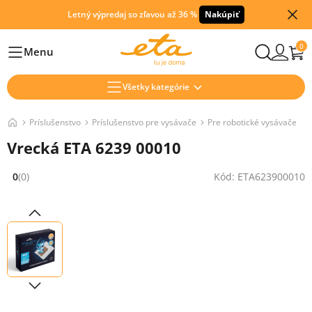
Letný výpredaj so zľavou až 36 %
Nakúpiť
0
Menu
Hlavní
Všetky kategórie
Príslušenstvo
Príslušenstvo pre vysávače
Pre robotické vysávače
Vrecká ETA 6239 00010
0
(0)
Kód: ETA623900010
Hodnocení: 0 z 5 (0 recenzí)