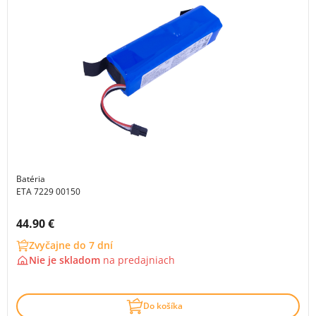
Batéria
ETA 7229 00150
Cena s DPH:
44.90 €
Zvyčajne do 7 dní
Nie je skladom
na
predajniach
Do košíka