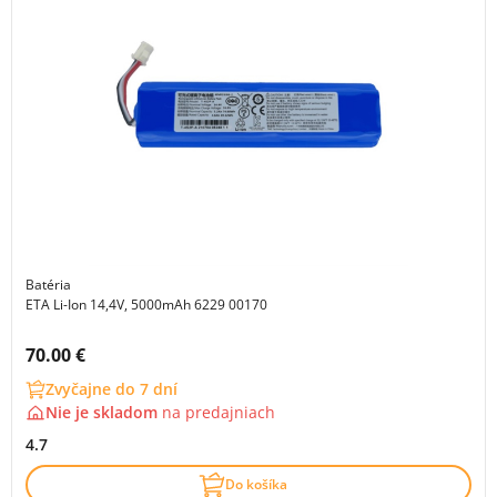
Batéria
ETA Li-Ion 14,4V, 5000mAh 6229 00170
Cena s DPH:
70.00 €
Zvyčajne do 7 dní
Nie je skladom
na
predajniach
4.7
Do košíka