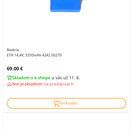
Batéria
ETA 14,4V, 3350mAh 4242 00270
Cena s DPH:
69.00 €
Skladom v e-shope
u vás už 11. 8.
Nie je skladom
na
predajniach
Do košíka