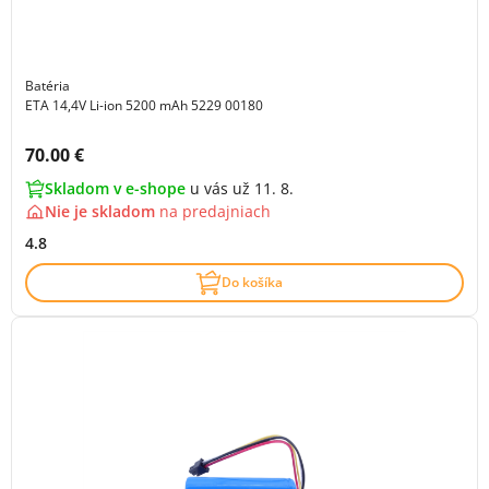
Batéria
ETA 14,4V Li-ion 5200 mAh 5229 00180
Cena s DPH:
70.00 €
Skladom v e-shope
u vás už 11. 8.
Nie je skladom
na
predajniach
4.8
Do košíka