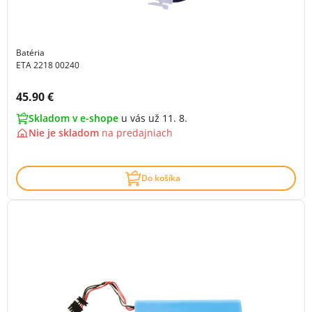
Batéria
ETA 2218 00240
Cena s DPH:
45.90 €
Skladom v e-shope
u vás už 11. 8.
Nie je skladom
na
predajniach
Do košíka