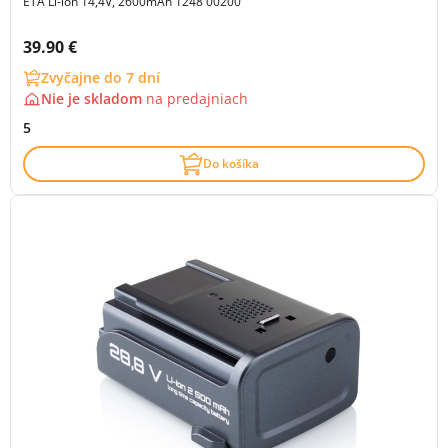
ETA Li-ion 14,4V, 2600mAh 1248 00200
Cena s DPH:
39.90 €
Zvyčajne do 7 dní
Nie je skladom
na
predajniach
5
Do košíka