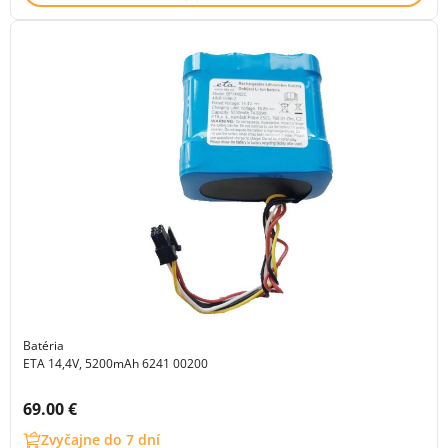
Batéria
ETA 14,4V, 5200mAh 6241 00200
Cena s DPH:
69.00 €
Zvyčajne do 7 dní