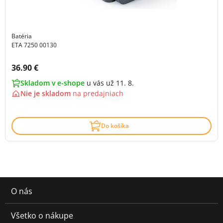
Batéria
ETA 7250 00130
Cena s DPH:
36.90 €
Skladom v e-shope
u vás už 11. 8.
Nie je skladom
na
predajniach
Do košíka
O nás
Všetko o nákupe