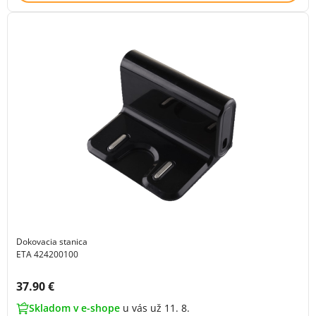
Dokovacia stanica
ETA 424200100
Cena s DPH:
37.90 €
Skladom v e-shope
u vás už 11. 8.