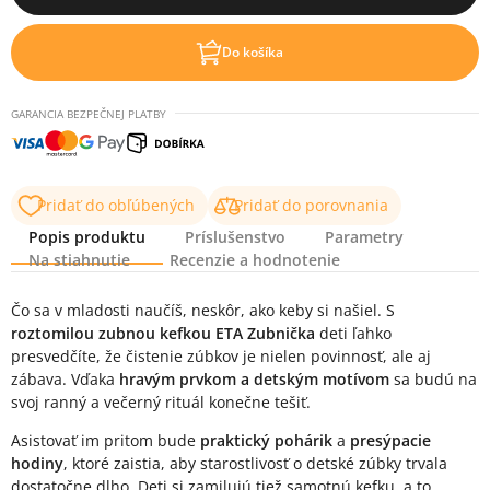
Do košíka
GARANCIA BEZPEČNEJ PLATBY
Pridať do obľúbených
Pridať do porovnania
Popis produktu
Príslušenstvo
Parametry
Na stiahnutie
Recenzie a hodnotenie
Popis produktu
Čo sa v mladosti naučíš, neskôr, ako keby si našiel. S
roztomilou zubnou kefkou ETA Zubnička
deti ľahko
presvedčíte, že čistenie zúbkov je nielen povinnosť, ale aj
zábava. Vďaka
hravým prvkom a detským motívom
sa budú na
svoj ranný a večerný rituál konečne tešiť.
Asistovať im pritom bude
praktický pohárik
a
presýpacie
hodiny
, ktoré zaistia, aby starostlivosť o detské zúbky trvala
dostatočne dlho. Deti si zamilujú tiež samotnú kefku, a to