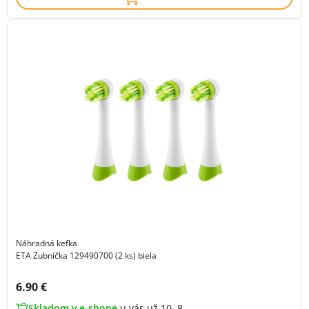
Náhradná kefka
ETA Zubnička 129490700 (2 ks) biela
Cena s DPH:
6.90 €
Skladom v e-shope
u vás už 10. 8.