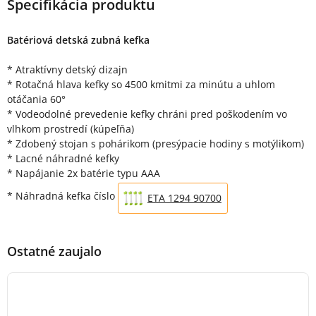
Špecifikácia produktu
Batériová detská zubná kefka
* Atraktívny detský dizajn
* Rotačná hlava kefky so 4500 kmitmi za minútu a uhlom
otáčania 60°
* Vodeodolné prevedenie kefky chráni pred poškodením vo
vlhkom prostredí (kúpeľňa)
* Zdobený stojan s pohárikom (presýpacie hodiny s motýlikom)
* Lacné náhradné kefky
* Napájanie 2x batérie typu AAA
* Náhradná kefka číslo
ETA 1294 90700
Ostatné zaujalo