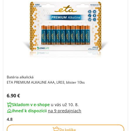
Batéria alkalická
ETA PREMIUM ALKALINE AAA, LR03, blister 10ks
Cena s DPH:
6.90 €
Skladom v e-shope
u vás už 10. 8.
ihneď k dispozícii
na
9 predajniach
4.8
Do košíka