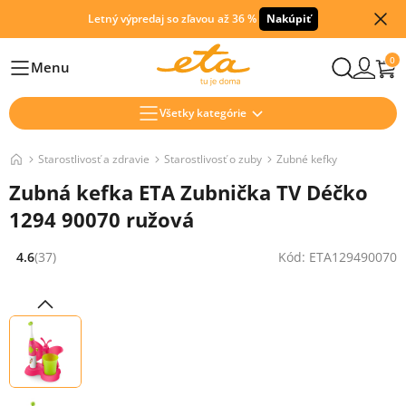
Letný výpredaj so zľavou až 36 %
Nakúpiť
0
Menu
Hlavní
Všetky kategórie
Starostlivosť a zdravie
Starostlivosť o zuby
Zubné kefky
Zubná kefka ETA Zubnička TV Déčko
1294 90070 ružová
4.6
(37)
Kód: ETA129490070
Hodnocení: 4.6 z 5 (37 recenzí)