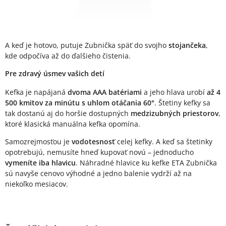
A keď je hotovo, putuje Zubnička späť do svojho
stojančeka
,
kde odpočíva až do ďalšieho čistenia.
Pre zdravý úsmev vašich detí
Kefka je napájaná
dvoma AAA batériami
a jeho hlava urobí
až 4
500 kmitov za minútu s uhlom otáčania 60°
. Štetiny kefky sa
tak dostanú aj do horšie dostupných
medzizubných priestorov
,
ktoré klasická manuálna kefka opomína.
Samozrejmosťou je
vodotesnosť
celej kefky. A keď sa štetinky
opotrebujú, nemusíte hneď kupovať novú – jednoducho
vymeníte iba hlavicu
. Náhradné hlavice ku kefke ETA Zubnička
sú navyše cenovo výhodné a jedno balenie vydrží až na
niekoľko mesiacov.