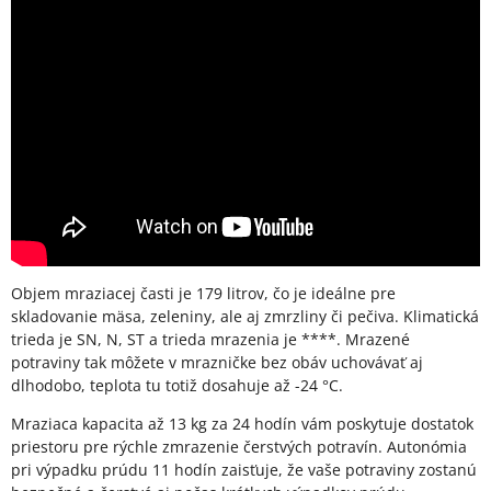
Objem mraziacej časti je 179 litrov, čo je ideálne pre
skladovanie mäsa, zeleniny, ale aj zmrzliny či pečiva. Klimatická
trieda je SN, N, ST a trieda mrazenia je ****. Mrazené
potraviny tak môžete v mrazničke bez obáv uchovávať aj
dlhodobo, teplota tu totiž dosahuje až -24 °C.
Mraziaca kapacita až 13 kg za 24 hodín vám poskytuje dostatok
priestoru pre rýchle zmrazenie čerstvých potravín. Autonómia
pri výpadku prúdu 11 hodín zaisťuje, že vaše potraviny zostanú