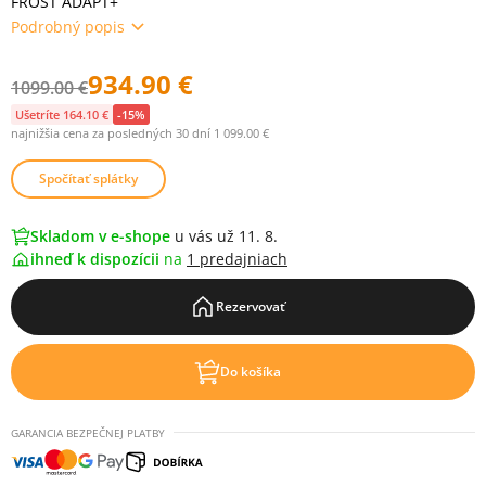
FROST ADAPT+
Podrobný popis
934.90 €
1099.00 €
Ušetríte 164.10 €
-15%
najnižšia cena za posledných 30 dní 1 099.00 €
Spočítať splátky
Skladom v e-shope
u vás už 11. 8.
ihneď k dispozícii
na
1 predajniach
Rezervovať
Do košíka
GARANCIA BEZPEČNEJ PLATBY