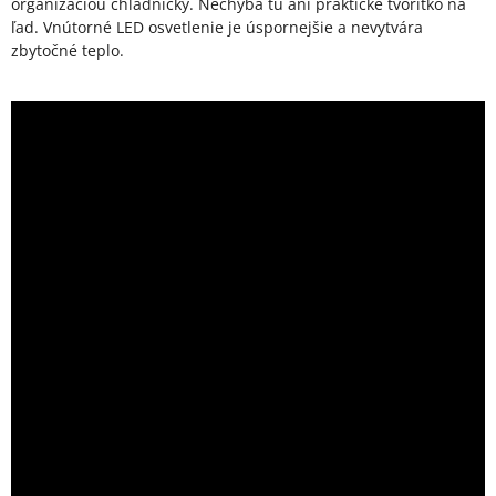
organizáciou chladničky. Nechýba tu ani praktické tvorítko na
ľad. Vnútorné LED osvetlenie je úspornejšie a nevytvára
zbytočné teplo.