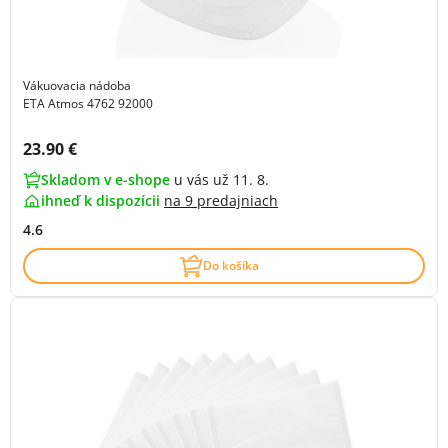
Vákuovacia nádoba
ETA Atmos 4762 92000
Cena s DPH:
23.90 €
Skladom v e-shope
u vás už 11. 8.
ihneď k dispozícii
na
9 predajniach
4.6
Do košíka