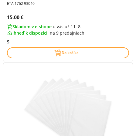
ETA 1762 93040
Cena s DPH:
15.00 €
Skladom v e-shope
u vás už 11. 8.
ihneď k dispozícii
na
9 predajniach
5
Do košíka