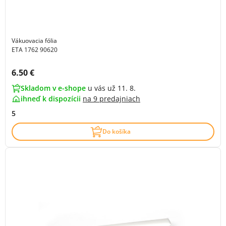
Vákuovacia fólia
ETA 1762 90620
Cena s DPH:
6.50 €
Skladom v e-shope
u vás už 11. 8.
ihneď k dispozícii
na
9 predajniach
5
Do košíka