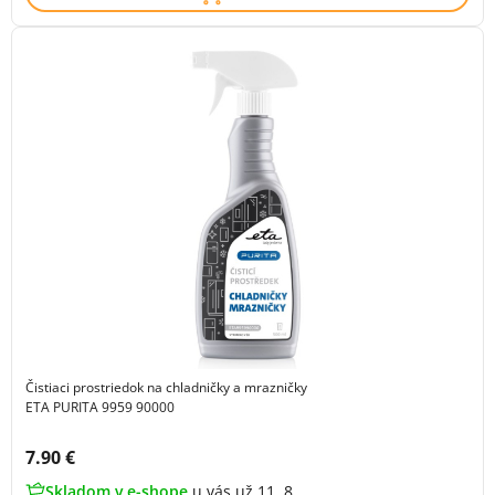
Čistiaci prostriedok na chladničky a mrazničky
ETA PURITA 9959 90000
Cena s DPH:
7.90 €
Skladom v e-shope
u vás už 11. 8.