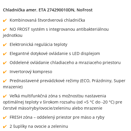
Chladnička amer. ETA 274290010DN, NoFrost
Kombinovaná štvordverová chladnička
NO FROST systém s integrovanou antibakteriálnou
jednotkou
Elektronická regulácia teploty
Elegantné dotykové ovládanie s LED displejom
Oddelené ovládanie chladiaceho a mraziaceho priestoru
Invertorový kompreso
Prednastavené prevádzkové režimy (ECO, Prázdniny, Super
mrazenie)
Veľká multifunkčná zóna s možnosťou nastavenia
optimálnej teploty v širokom rozsahu (od +5 °C do -20 °C) pre
čerstvé mäso/ryby/ovocie/zeleninu alebo mrazenie
FRESH zóna – oddelený priestor pre mäso a ryby
2 šuplíky na ovocie a zeleninu