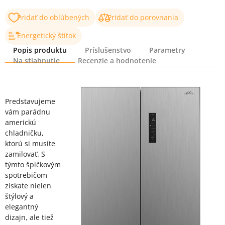
Pridať do obľúbených
Pridať do porovnania
Energetický štítok
Popis produktu
Príslušenstvo
Parametry
Na stiahnutie
Recenzie a hodnotenie
Popis produktu
Predstavujeme
vám parádnu
americkú
chladničku,
ktorú si musíte
zamilovať. S
týmto špičkovým
spotrebičom
získate nielen
štýlový a
elegantný
dizajn, ale tiež