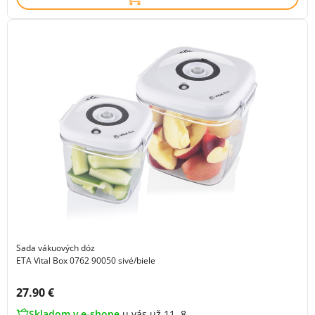
Sada vákuových dóz
ETA Vital Box 0762 90050 sivé/biele
Cena s DPH:
27.90 €
Skladom v e-shope
u vás už 11. 8.