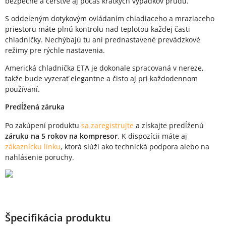
bezpečné a čerstvé aj počas krátkych výpadkov prúdu.
S oddeleným dotykovým ovládaním chladiaceho a mraziaceho
priestoru máte plnú kontrolu nad teplotou každej časti
chladničky. Nechýbajú tu ani prednastavené prevádzkové
režimy pre rýchle nastavenia.
Americká chladnička ETA je dokonale spracovaná v nereze,
takže bude vyzerať elegantne a čisto aj pri každodennom
používaní.
Predĺžená záruka
Po zakúpení produktu
sa zaregistrujte
a získajte predĺženú
záruku na 5 rokov na kompresor
. K dispozícii máte aj
zákaznícku linku
, ktorá slúži ako technická podpora alebo na
nahlásenie poruchy.
Špecifikácia produktu