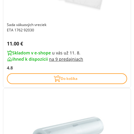
Sada vákuových vreciek
ETA 1762 92030
Cena s DPH:
11.00 €
Skladom v e-shope
u vás už 11. 8.
ihneď k dispozícii
na
9 predajniach
4.8
Do košíka