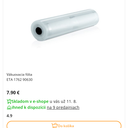
Vákuovacia fólia
ETA 1762 90630
Cena s DPH:
7.90 €
Skladom v e-shope
u vás už 11. 8.
ihneď k dispozícii
na
9 predajniach
4.9
Do košíka