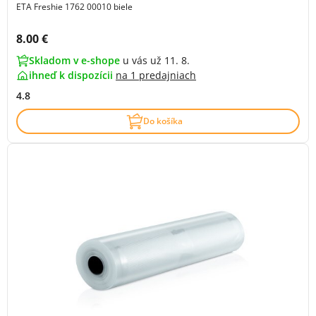
ETA Freshie 1762 00010 biele
Cena s DPH:
8.00 €
Skladom v e-shope
u vás už 11. 8.
ihneď k dispozícii
na
1 predajniach
4.8
Do košíka