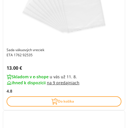
Sada vákuových vreciek
ETA 1762 92535
Cena s DPH:
13.00 €
Skladom v e-shope
u vás už 11. 8.
ihneď k dispozícii
na
9 predajniach
4.8
Do košíka