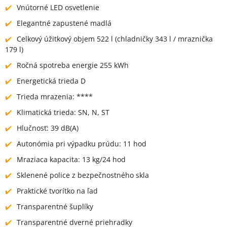
Vnútorné LED osvetlenie
Elegantné zapustené madlá
Celkový úžitkový objem 522 l (chladničky 343 l / mraznička
179 l)
Ročná spotreba energie 255 kWh
Energetická trieda D
Trieda mrazenia: ****
Klimatická trieda: SN, N, ST
Hlučnosť: 39 dB(A)
Autonómia pri výpadku prúdu: 11 hod
Mraziaca kapacita: 13 kg/24 hod
Sklenené police z bezpečnostného skla
Praktické tvorítko na ľad
Transparentné šuplíky
Transparentné dverné priehradky