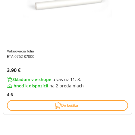
Vákuovacia fólia
ETA 0762 87000
Cena s DPH:
3.90 €
Skladom v e-shope
u vás už 11. 8.
ihneď k dispozícii
na
2 predajniach
4.6
Do košíka