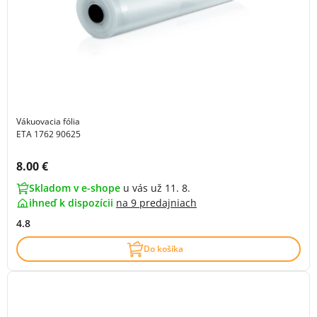
Vákuovacia fólia
ETA 1762 90625
Cena s DPH:
8.00 €
Skladom v e-shope
u vás už 11. 8.
ihneď k dispozícii
na
9 predajniach
4.8
Do košíka