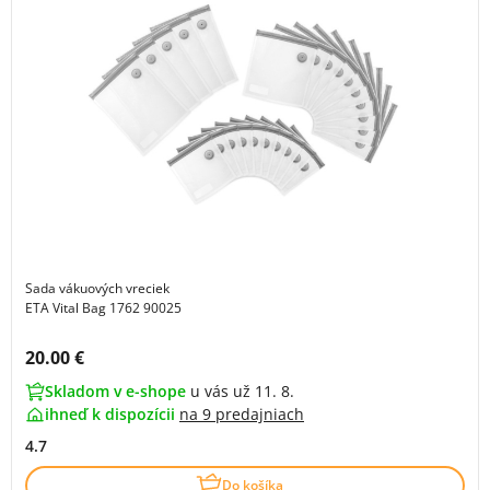
Sada vákuových vreciek
ETA Vital Bag 1762 90025
Cena s DPH:
20.00 €
Skladom v e-shope
u vás už 11. 8.
ihneď k dispozícii
na
9 predajniach
4.7
Do košíka