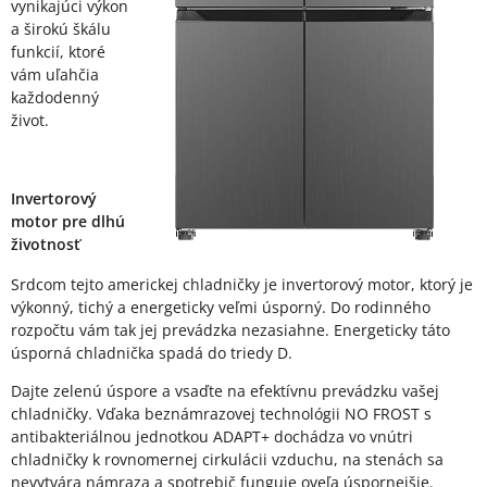
vynikajúci výkon
a širokú škálu
funkcií, ktoré
vám uľahčia
každodenný
život.
Invertorový
motor pre dlhú
životnosť
Srdcom tejto americkej chladničky je invertorový motor, ktorý je
výkonný, tichý a energeticky veľmi úsporný. Do rodinného
rozpočtu vám tak jej prevádzka nezasiahne. Energeticky táto
úsporná chladnička spadá do triedy D.
Dajte zelenú úspore a vsaďte na efektívnu prevádzku vašej
chladničky. Vďaka beznámrazovej technológii NO FROST s
antibakteriálnou jednotkou ADAPT+ dochádza vo vnútri
chladničky k rovnomernej cirkulácii vzduchu, na stenách sa
nevytvára námraza a spotrebič funguje oveľa úspornejšie.