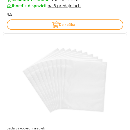
ihneď k dispozícii
na
8 predajniach
4.5
Do košíka
Sada vákuových vreciek