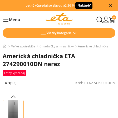
Letný výpredaj so zľavou až 36 %
Nakúpiť
0
Menu
Hlavní
Všetky kategórie
Veľké spotrebiče
Chladničky a mrazničky
Americké chladničky
Americká chladnička ETA
274290010DN nerez
Letný výpredaj
4.3
(12)
Kód: ETA274290010DN
Hodnocení: 4.3 z 5 (12 recenzí)