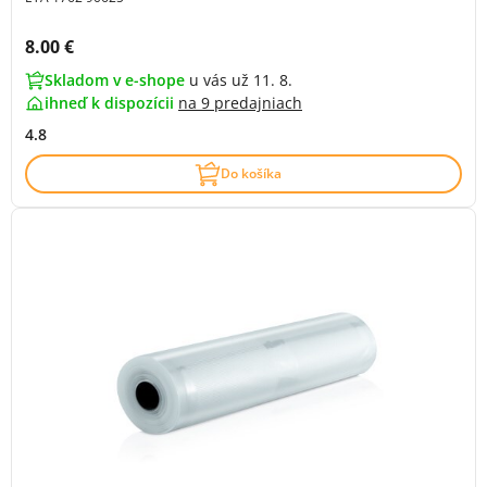
Cena s DPH:
8.00 €
Skladom v e-shope
u vás už 11. 8.
ihneď k dispozícii
na
9 predajniach
4.8
Do košíka