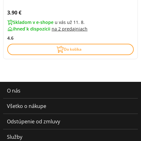
Cena s DPH:
3.90 €
Skladom v e-shope
u vás už 11. 8.
ihneď k dispozícii
na
2 predajniach
4.6
Do košíka
O nás
Všetko o nákupe
Odstúpenie od zmluvy
Služby