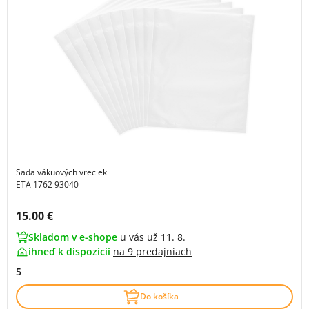
Sada vákuových vreciek
ETA 1762 93040
Cena s DPH:
15.00 €
Skladom v e-shope
u vás už 11. 8.
ihneď k dispozícii
na
9 predajniach
5
Do košíka