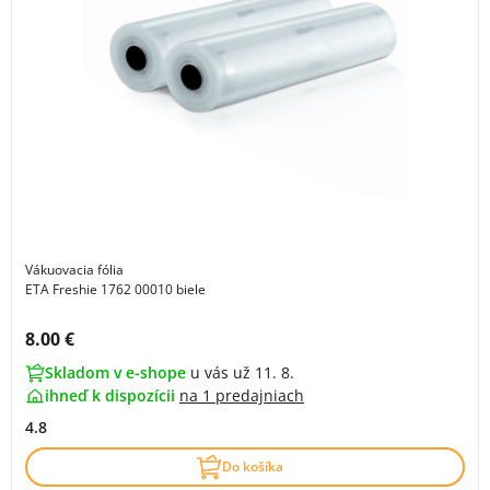
Vákuovacia fólia
ETA Freshie 1762 00010 biele
Cena s DPH:
8.00 €
Skladom v e-shope
u vás už 11. 8.
ihneď k dispozícii
na
1 predajniach
4.8
Do košíka