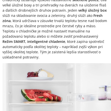
veľké úložné boxy a tri priehradky na dverách na uloženie fliaš
a ďalších drobnejších druhov potravín. Jeden
veľký úložný box
slúži na skladovanie ovocia a zeleniny, druhý slúži ako
Fresh
zóna
, ktorá udržiava v zásuvke trvalú teplotu tesne nad bodom
mrazu, čo je ideálne prostredie pre čerstvé ryby a mäso.
Teplotu v chladničke je možné nastaviť manuálne na
požadovanú teplotu alebo si môžete zvoliť prednastavený
Režim SMART, inteligentné chladenie
, ktoré zapína spotrebič
automaticky podľa okolitej teploty – napríklad zvýši výkon pri
vyššej okolitej teplote. Tým je zaistená lepšia starostlivosť o
uskladnené potraviny.