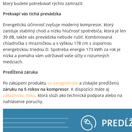
ktorý budete potrebovať rýchlo zamraziť.
Prekvapí vás tichá prevádzka
Energetickú účinnosť zvyšuje moderný kompresor, ktorý
zaisťuje stabilný chod a nízku hlučnosť spotrebiča, ktorá je len
39 dB, takže vás prevádzka nebude rušiť. Kombinovaná
chladnička s mrazničkou a s výškou 178 cm s úspornou
energetickou triedou D. Spotreba energie 173 kWh za rok je
nízka a pomáha vám udržiavať vaše účty v rozumných
medziach.
Predĺžená záruka
Po zakúpení produktu
sa zaregistrujte
a získajte predĺženú
záruku na 5 rokov na kompresor
. K dispozícii máte aj
zákaznícku linku
, ktorá slúži ako technická podpora alebo na
nahlásenie poruchy.