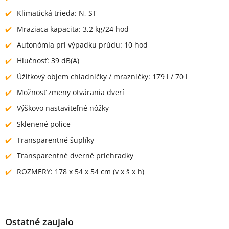
Klimatická trieda: N, ST
Mraziaca kapacita: 3,2 kg/24 hod
Autonómia pri výpadku prúdu: 10 hod
Hlučnosť: 39 dB(A)
Úžitkový objem chladničky / mrazničky: 179 l / 70 l
Možnosť zmeny otvárania dverí
Výškovo nastaviteľné nôžky
Sklenené police
Transparentné šuplíky
Transparentné dverné priehradky
ROZMERY: 178 x 54 x 54 cm (v x š x h)
Ostatné zaujalo