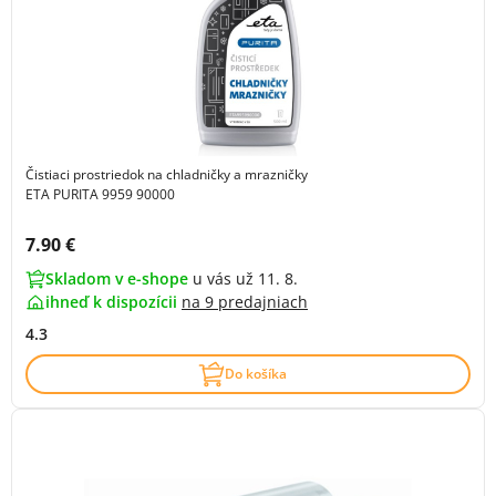
Čistiaci prostriedok na chladničky a mrazničky
ETA PURITA 9959 90000
Cena s DPH:
7.90 €
Skladom v e-shope
u vás už 11. 8.
ihneď k dispozícii
na
9 predajniach
4.3
Do košíka