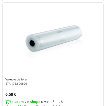
Vákuovacia fólia
ETA 1762 90620
Cena s DPH:
6.50 €
Skladom v e-shope
u vás už 11. 8.