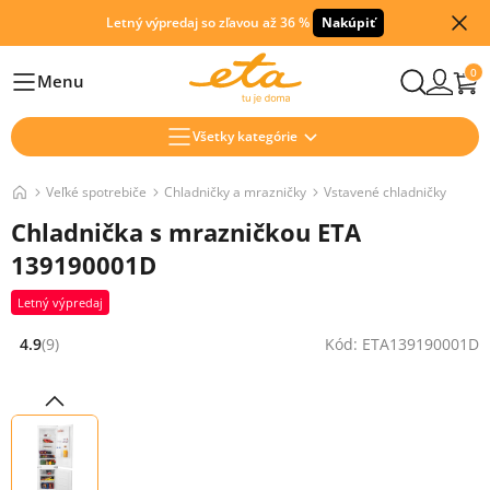
Letný výpredaj so zľavou až 36 %
Nakúpiť
0
Menu
Hlavní
Všetky kategórie
Veľké spotrebiče
Chladničky a mrazničky
Vstavené chladničky
Chladnička s mrazničkou ETA
139190001D
Letný výpredaj
4.9
(9)
Kód: ETA139190001D
Hodnocení: 4.9 z 5 (9 recenzí)