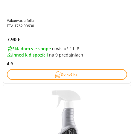
Vákuovacia fólia
ETA 1762 90630
Cena s DPH:
7.90 €
Skladom v e-shope
u vás už 11. 8.
ihneď k dispozícii
na
9 predajniach
4.9
Do košíka