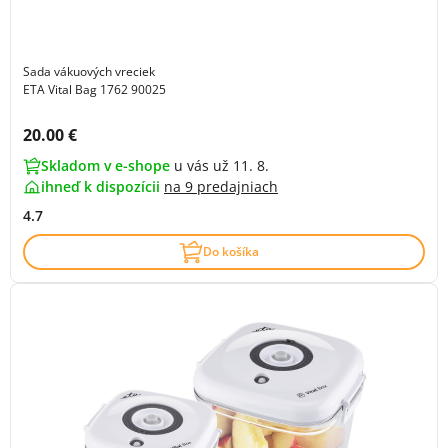
Sada vákuových vreciek
ETA Vital Bag 1762 90025
Cena s DPH:
20.00 €
Skladom v e-shope
u vás už 11. 8.
ihneď k dispozícii
na
9 predajniach
4.7
Do košíka