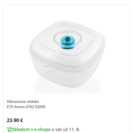
Vákuovacia nádoba
ETA Atmos 4762 92000
Cena s DPH:
23.90 €
Skladom v e-shope
u vás už 11. 8.