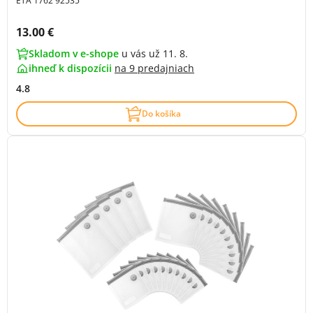
ETA 1762 92535
Cena s DPH:
13.00 €
Skladom v e-shope
u vás už 11. 8.
ihneď k dispozícii
na
9 predajniach
4.8
Do košíka