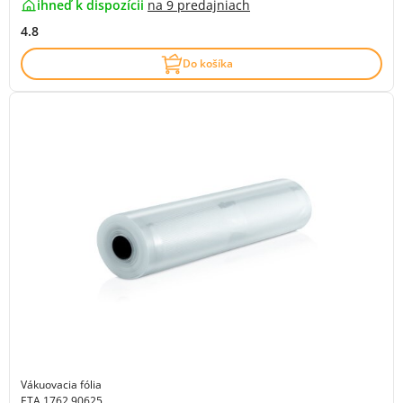
ihneď k dispozícii
na
9 predajniach
4.8
Do košíka
Vákuovacia fólia
ETA 1762 90625