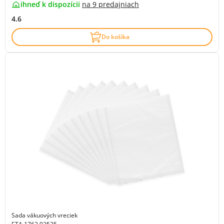
ihneď k dispozícii
na
9 predajniach
4.6
Do košíka
Sada vákuových vreciek