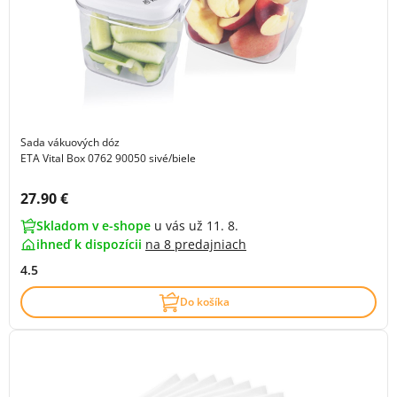
Sada vákuových dóz
ETA Vital Box 0762 90050 sivé/biele
Cena s DPH:
27.90 €
Skladom v e-shope
u vás už 11. 8.
ihneď k dispozícii
na
8 predajniach
4.5
Do košíka