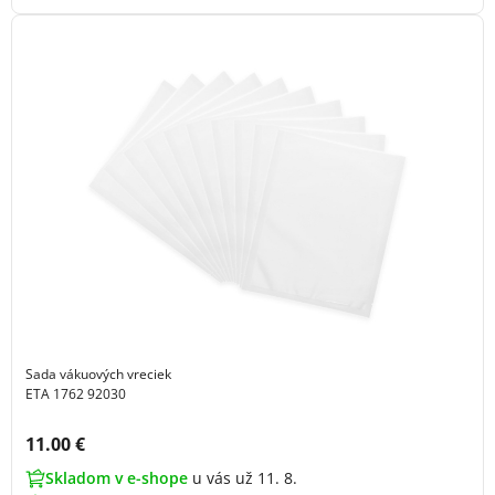
Sada vákuových vreciek
ETA 1762 92030
Cena s DPH:
11.00 €
Skladom v e-shope
u vás už 11. 8.