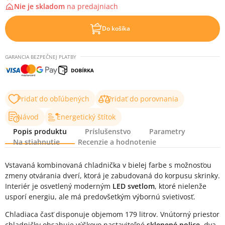
Nie je skladom
na
predajniach
Do košíka
GARANCIA BEZPEČNEJ PLATBY
Pridať do obľúbených
Pridať do porovnania
Energetický štítok
Návod
Popis produktu
Príslušenstvo
Parametry
Na stiahnutie
Recenzie a hodnotenie
Popis produktu
Vstavaná kombinovaná chladnička v bielej farbe s možnosťou
zmeny otvárania dverí, ktorá je zabudovaná do korpusu skrinky.
Interiér je osvetlený moderným
LED svetlom
, ktoré nielenže
usporí energiu, ale má predovšetkým výbornú svietivosť.
Chladiaca časť disponuje objemom 179 litrov. Vnútorný priestor
chladničky obsahuje výškovo nastaviteľné
sklenené police
, dva