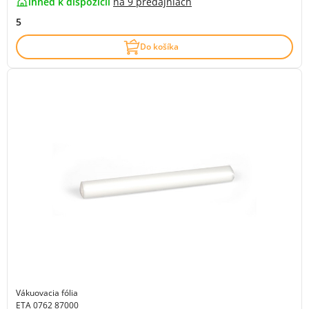
ihneď k dispozícii
na
9 predajniach
5
Do košíka
Vákuovacia fólia
ETA 0762 87000