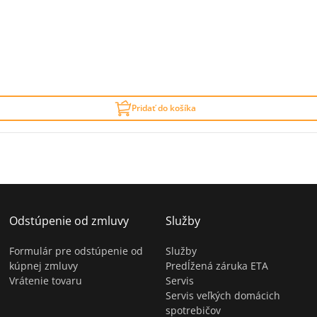
Pridať do košíka
Odstúpenie od zmluvy
Služby
Formulár pre odstúpenie od
Služby
kúpnej zmluvy
Predĺžená záruka ETA
Vrátenie tovaru
Servis
Servis veľkých domácich
spotrebičov