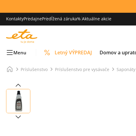
Kontakty
Predajne
Predĺžená záruka
% Aktuálne akcie
Letný VÝPREDAJ
Domov a uprat
Menu
Príslušenstvo
Príslušenstvo pre vysávače
Saponáty 