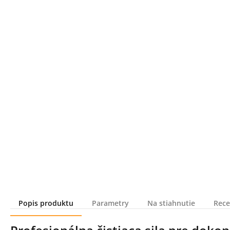
Popis produktu
Parametry
Na stiahnutie
Rece
Popis produktu