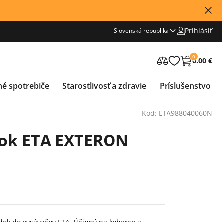
Prihlásiť
Slovenská republika
0
0.00 €
né spotrebiče
Starostlivosť a zdravie
Príslušenstvo
Kód: ETA988040060N
avok ETA EXTERON
iedok do vysávačov ETA. Účinný na koberce a