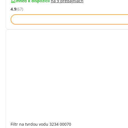
ihneď k dispozícii
na
9 predajniach
4.9
(67)
Hodnocení: 4.9 z 5 (67 recenzí)
Filtr na tvrdou vodu 3234 00070