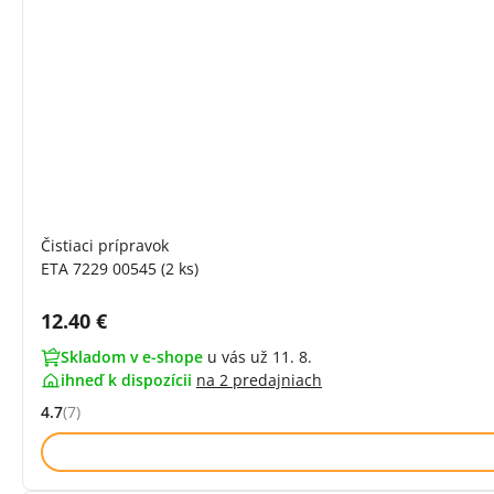
Čistiaci prípravok
ETA 7229 00545 (2 ks)
Cena s DPH:
12.40 €
Skladom v e-shope
u vás už 11. 8.
ihneď k dispozícii
na
2 predajniach
4.7
(7)
Hodnocení: 4.7 z 5 (7 recenzí)