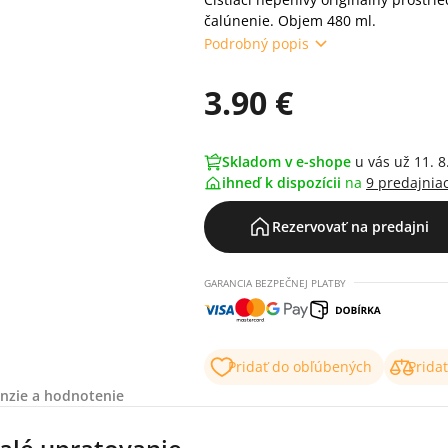
čalúnenie. Objem 480 ml.
Podrobný popis
3.90 €
Skladom v e-shope
u vás už 11. 8
ihneď k dispozícii
na
9 predajnia
Rezervovať na predajni
GARANCIA BEZPEČNEJ PLATBY
Pridať do obľúbených
Prida
nzie a hodnotenie