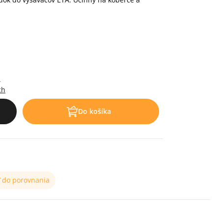
.
ch
Do košíka
ť do porovnania