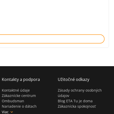
Kontakty a podpora
Užitočné odkazy
Kontaktné údaje
Zásady ochrany osobných
Zákaznícke centrum
údajov
Ombudsman
Blog ETA Tu je doma
Nariadenie o dátach
Zákaznícka spokojnosť
Viac