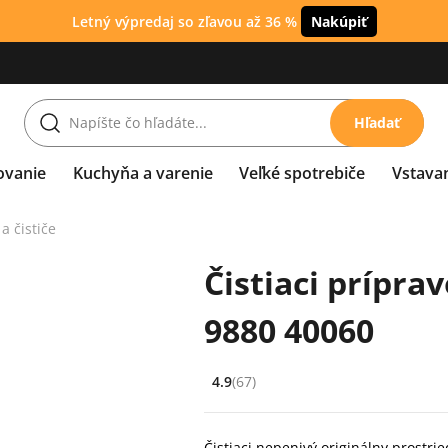
Letný výpredaj so zľavou až 36 %
Nakúpiť
Hľadať
ovanie
Kuchyňa a varenie
Veľké spotrebiče
Vstava
a čističe
Čistiaci prípr
9880 40060
4.9
(67)
Hodnocení: 4.9 z 5 (67 recenzí)
Čistiaci nepenivý originálny prostr