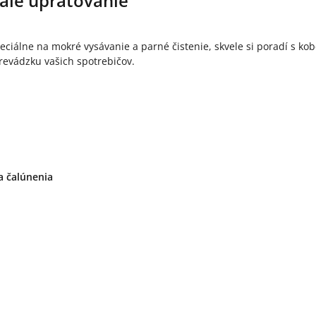
nalé upratovanie
peciálne na mokré vysávanie a parné čistenie, skvele si poradí s k
evádzku vašich spotrebičov.
a čalúnenia