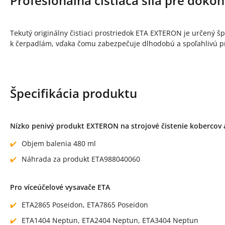
Profesionálna čistiaca sila pre doko
Tekutý originálny čistiaci prostriedok ETA EXTERON je určený š
k čerpadlám, vďaka čomu zabezpečuje dlhodobú a spoľahlivú pr
Špecifikácia produktu
Nízko penivý produkt EXTERON na strojové čistenie kobercov 
Objem balenia 480 ml
Náhrada za produkt ETA988040060
Pro víceúčelové vysavače ETA
ETA2865 Poseidon, ETA7865 Poseidon
ETA1404 Neptun, ETA2404 Neptun, ETA3404 Neptun