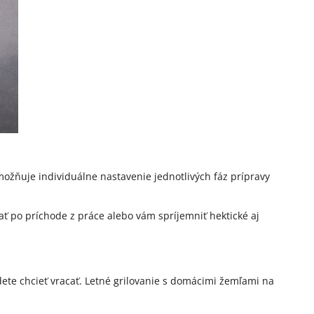
možňuje individuálne nastavenie jednotlivých fáz prípravy
ať po príchode z práce alebo vám spríjemniť hektické aj
te chcieť vracať. Letné grilovanie s domácimi žemľami na