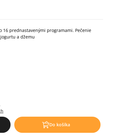
o 16 prednastavenými programami. Pečenie
a jogurtu a džemu
.
ch
Do košíka