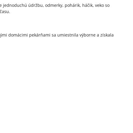
re jednoduchú údržbu, odmerky, pohárik, háčik, veko so
času.
nými domácimi pekárňami sa umiestnila výborne a získala