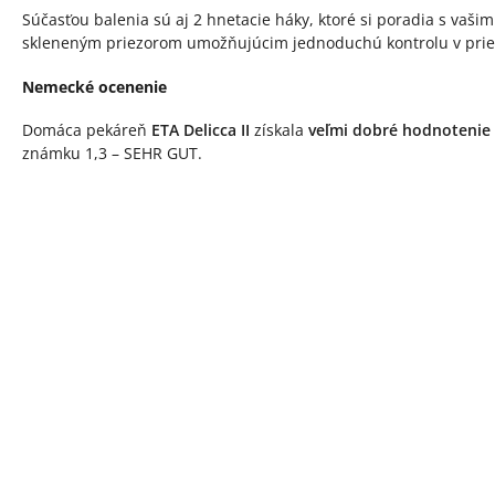
Súčasťou balenia sú aj 2 hnetacie háky, ktoré si poradia s va
skleneným priezorom umožňujúcim jednoduchú kontrolu v priebe
Nemecké ocenenie
Domáca pekáreň
ETA Delicca II
získala
veľmi dobré hodnotenie
známku 1,3 – SEHR GUT.