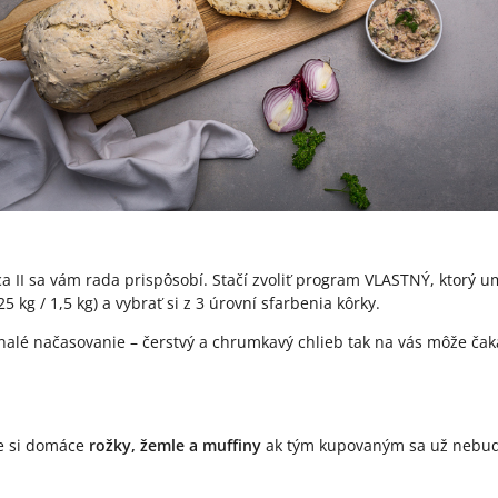
a II sa vám rada prispôsobí. Stačí zvoliť program VLASTNÝ, ktorý u
5 kg / 1,5 kg) a vybrať si z 3 úrovní sfarbenia kôrky.
onalé načasovanie – čerstvý a chrumkavý chlieb tak na vás môže čak
te si domáce
rožky, žemle a muffiny
ak tým kupovaným sa už nebude