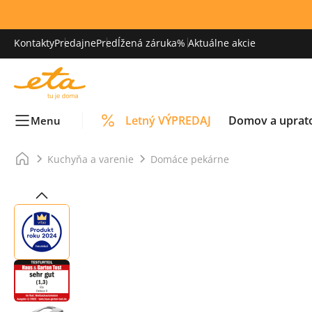
Kontakty
Predajne
Predĺžená záruka
% Aktuálne akcie
Letný VÝPREDAJ
Domov a uprat
Menu
Kuchyňa a varenie
Domáce pekárne