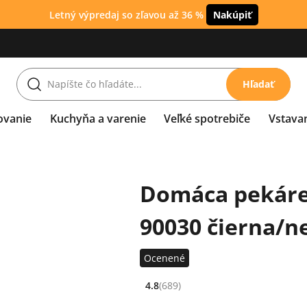
Letný výpredaj so zľavou až 36 %
Nakúpiť
Hľadať
ovanie
Kuchyňa a varenie
Veľké spotrebiče
Vstava
Domáca pekáreň
90030 čierna/n
Ocenené
4.8
(689)
Hodnocení: 4.8 z 5 (689 recenzí)