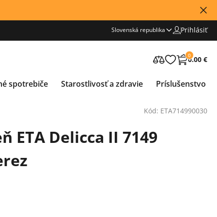
Prihlásiť
Slovenská republika
0
0.00 €
né spotrebiče
Starostlivosť a zdravie
Príslušenstvo
Kód: ETA714990030
 ETA Delicca II 7149
erez