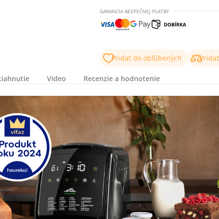
GARANCIA BEZPEČNEJ PLATBY
Pridať do obľúbených
Prida
tiahnutie
Video
Recenzie a hodnotenie