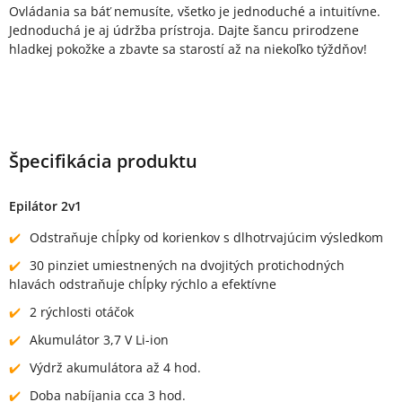
Ovládania sa báť nemusíte, všetko je jednoduché a intuitívne.
Jednoduchá je aj údržba prístroja. Dajte šancu prirodzene
hladkej pokožke a zbavte sa starostí až na niekoľko týždňov!
Špecifikácia produktu
Epilátor 2v1
Odstraňuje chĺpky od korienkov s dlhotrvajúcim výsledkom
30 pinziet umiestnených na dvojitých protichodných
hlavách odstraňuje chĺpky rýchlo a efektívne
2 rýchlosti otáčok
Akumulátor 3,7 V Li-ion
Výdrž akumulátora až 4 hod.
Doba nabíjania cca 3 hod.