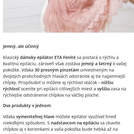
Jemný, ale účinný
Klasický
dámsky epilátor ETA Fenité
sa postará o rýchlu a
kvalitnú epiláciu, zároveň však zostáva
jemný a šetrný
k vašej
pokožke. Vďaka
30 presným pinzetám
umiestneným na
dvojitých protichodných hlavách odstránite aj tie najjemnejší
chĺpky. Prispôsobiť si môžete aj rýchlosť otáčok –
nižšiu
rýchlosť
oceníte pri epilácii citlivejších miest a
vyššiu
zasa na
rýchlejšie odstránenie chĺpkov na väčšej ploche.
Dva produkty v jednom
Vďaka
vymeniteľnej hlave
môžete epilátor využívať hneď
niekoľkými spôsobmi. S
nadstavcom na epiláciu
sa zbavíte
chĺpkov aj s korienkami a vaša pokožka bude hebká až na