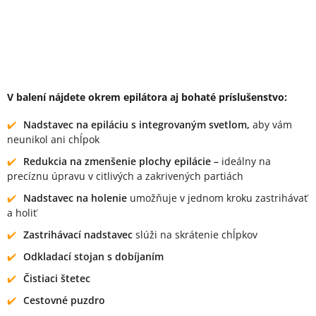
V balení nájdete okrem epilátora aj bohaté príslušenstvo:
Nadstavec na epiláciu s integrovaným svetlom,
aby vám
neunikol ani chĺpok
Redukcia na zmenšenie plochy epilácie –
ideálny na
precíznu úpravu v citlivých a zakrivených partiách
Nadstavec na holenie
umožňuje v jednom kroku zastrihávať
a holiť
Zastrihávací nadstavec
slúži na skrátenie chĺpkov
Odkladací stojan s dobíjaním
Čistiaci štetec
Cestovné puzdro