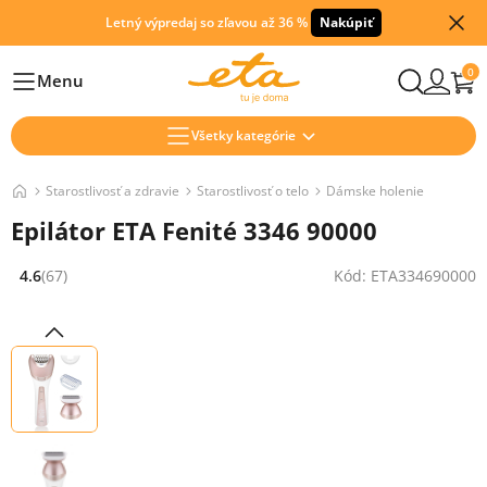
Letný výpredaj so zľavou až 36 %
Nakúpiť
0
Menu
Hlavní
Všetky kategórie
Starostlivosť a zdravie
Starostlivosť o telo
Dámske holenie
Epilátor ETA Fenité 3346 90000
4.6
(67)
Kód: ETA334690000
Hodnocení: 4.6 z 5 (67 recenzí)