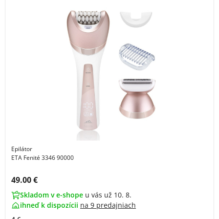
Epilátor
ETA Fenité 3346 90000
Cena s DPH:
49.00 €
Skladom v e-shope
u vás už 10. 8.
ihneď k dispozícii
na
9 predajniach