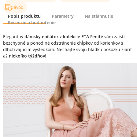
Návod
Popis produktu
Parametry
Na stiahnutie
Recenzie a hodnotenie
Popis produktu
Elegantný
dámsky epilátor z kolekcie ETA Fenité
vám zaistí
bezchybné a pohodlné odstránenie chĺpkov od korienkov s
dlhotrvajúcim výsledkom. Nechajte svoju hladkú pokožku žiariť
až
niekoľko týždňov
!