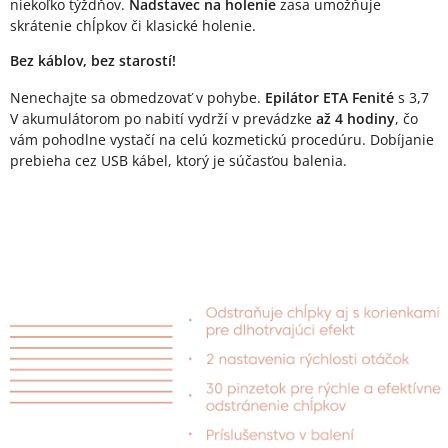
niekoľko týždňov.
Nadstavec na holenie
zasa umožňuje
skrátenie chĺpkov či klasické holenie.
Bez káblov, bez starostí!
Nenechajte sa obmedzovať v pohybe.
Epilátor ETA Fenité
s 3,7
V akumulátorom po nabití vydrží v prevádzke
až 4 hodiny
, čo
vám pohodlne vystačí na celú kozmetickú procedúru. Dobíjanie
prebieha cez USB kábel, ktorý je súčasťou balenia.