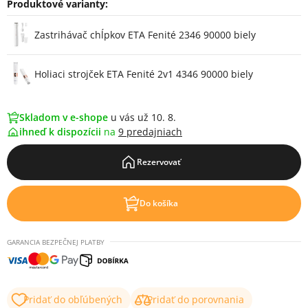
Produktové varianty:
Varianty
Zastrihávač chĺpkov ETA Fenité 2346 90000 biely
Holiaci strojček ETA Fenité 2v1 4346 90000 biely
Skladom v e-shope
u vás už 10. 8.
ihneď k dispozícii
na
9 predajniach
Rezervovať
Do košíka
GARANCIA BEZPEČNEJ PLATBY
Pridať do obľúbených
Pridať do porovnania