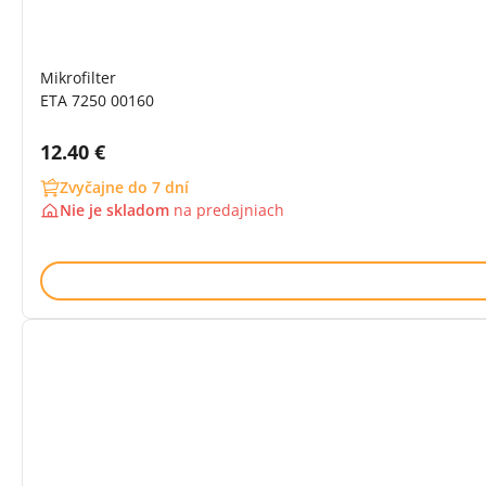
Mikrofilter
ETA 7250 00160
Cena s DPH:
12.40 €
Zvyčajne do 7 dní
Nie je skladom
na
predajniach