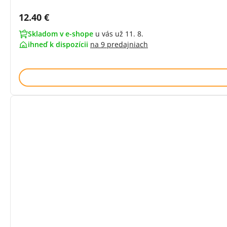
Cena s DPH:
12.40 €
Skladom v e-shope
u vás už 11. 8.
ihneď k dispozícii
na
9 predajniach