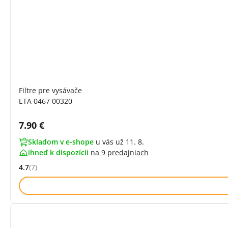
Filtre pre vysávače
ETA 0467 00320
Cena s DPH:
7.90 €
Skladom v e-shope
u vás už 11. 8.
ihneď k dispozícii
na
9 predajniach
4.7
(7)
Hodnocení: 4.7 z 5 (7 recenzí)