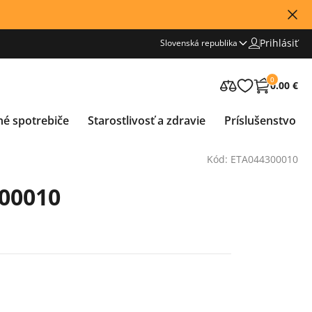
Prihlásiť
Slovenská republika
0
0.00 €
né spotrebiče
Starostlivosť a zdravie
Príslušenstvo
Kód: ETA044300010
 00010