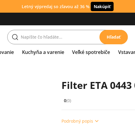
Letný výpredaj so zľavou až 36 %
Nakúpiť
Hľadať
ovanie
Kuchyňa a varenie
Veľké spotrebiče
Vstava
Filter ETA 0443
0
(0)
Hodnocení: 0 z 5 (0 recenzí)
Podrobný popis