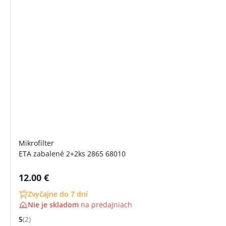
Mikrofilter
ETA zabalené 2+2ks 2865 68010
Cena s DPH:
12.00 €
Zvyčajne do 7 dní
Nie je skladom
na
predajniach
5
(2)
Hodnocení: 5 z 5 (2 recenzí)