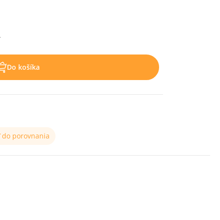
.
Do košíka
ť do porovnania