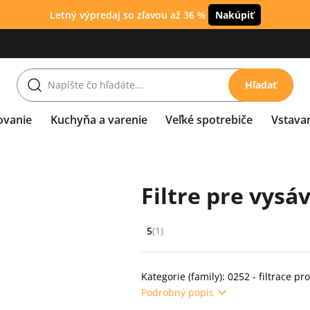
Letný výpredaj so zľavou až 36 %
Nakúpiť
Hľadať
ovanie
Kuchyňa a varenie
Veľké spotrebiče
Vstava
Filtre pre vysá
5
(1)
Hodnocení: 5 z 5 (1 recenzí)
Kategorie (family): 0252 - filtrace pr
Podrobný popis