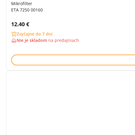
Mikrofilter
ETA 7250 00160
Cena s DPH:
12.40 €
Zvyčajne do 7 dní
Nie je skladom
na
predajniach