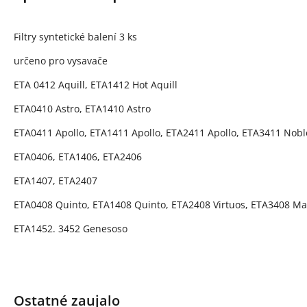
Filtry syntetické balení 3 ks
určeno pro vysavače
ETA 0412 Aquill, ETA1412 Hot Aquill
ETA0410 Astro, ETA1410 Astro
ETA0411 Apollo, ETA1411 Apollo, ETA2411 Apollo, ETA3411 Nobl
ETA0406, ETA1406, ETA2406
ETA1407, ETA2407
ETA0408 Quinto, ETA1408 Quinto, ETA2408 Virtuos, ETA3408 M
ETA1452. 3452 Genesoso
Ostatné zaujalo