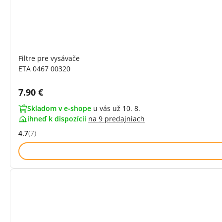
Filtre pre vysávače
ETA 0467 00320
Cena s DPH:
7.90 €
Skladom v e-shope
u vás už 10. 8.
ihneď k dispozícii
na
9 predajniach
4.7
(7)
Hodnocení: 4.7 z 5 (7 recenzí)