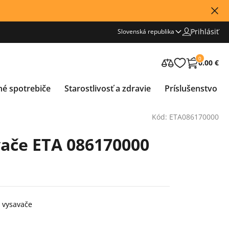
Prihlásiť
Slovenská republika
0
0.00 €
né spotrebiče
Starostlivosť a zdravie
Príslušenstvo
Kód: ETA086170000
vače ETA 086170000
o vysavače