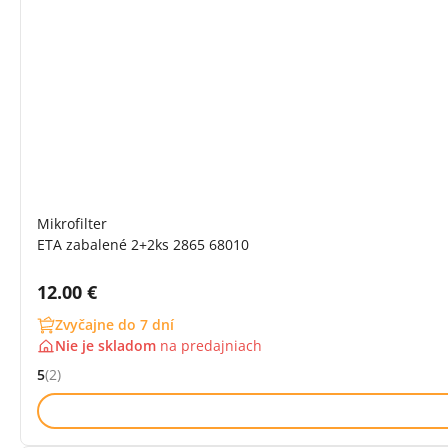
Mikrofilter
ETA zabalené 2+2ks 2865 68010
Cena s DPH:
12.00 €
Zvyčajne do 7 dní
Nie je skladom
na
predajniach
5
(2)
Hodnocení: 5 z 5 (2 recenzí)