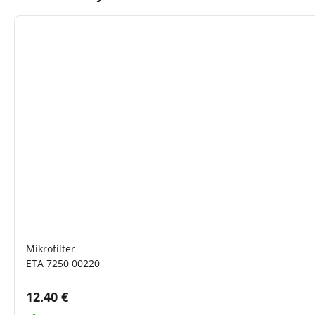
Mikrofilter
ETA 7250 00220
Cena s DPH:
12.40 €