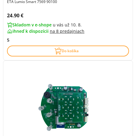
ETA Lumio Smart 7569 90100
Cena s DPH:
24.90 €
Skladom v e-shope
u vás už 10. 8.
ihneď k dispozícii
na
8 predajniach
5
Do košíka