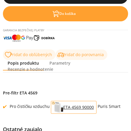
Do košíka
GARANCIA BEZPEČNEJ PLATBY
Pridať do obľúbených
Pridať do porovnania
Popis produktu
Parametry
Recenzie a hodnotenie
Popis produktu
Pre-filtr ETA 4569
Pro čističku vzduchu
Puris Smart
ETA 4569 90000
Ostatné zaujalo