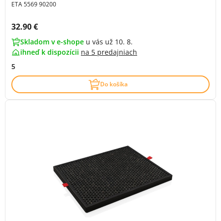
ETA 5569 90200
Cena s DPH:
32.90 €
Skladom v e-shope
u vás už 10. 8.
ihneď k dispozícii
na
5 predajniach
5
Do košíka