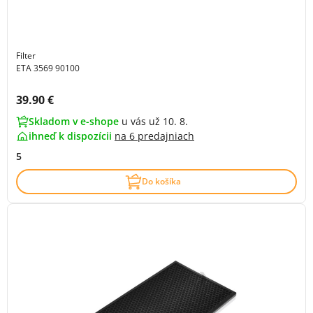
Filter
ETA 3569 90100
Cena s DPH:
39.90 €
Skladom v e-shope
u vás už 10. 8.
ihneď k dispozícii
na
6 predajniach
5
Do košíka