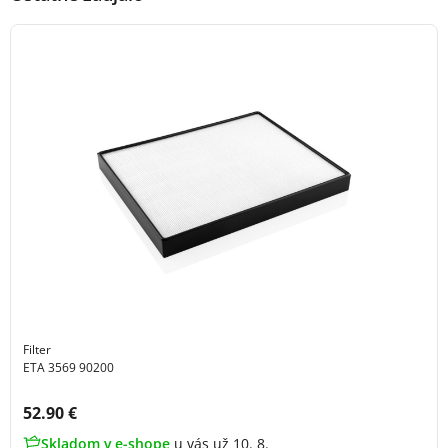
Filter
ETA 3569 90200
Cena s DPH:
52.90 €
Skladom v e-shope
u vás už 10. 8.