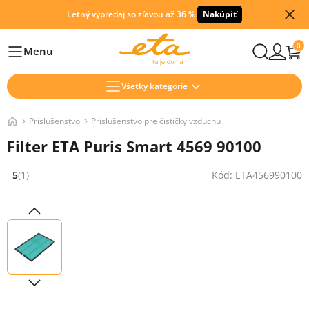
Letný výpredaj so zľavou až 36 %
Nakúpiť
0
Menu
Hlavní
Všetky kategórie
Príslušenstvo
Príslušenstvo pre čističky vzduchu
Filter ETA Puris Smart 4569 90100
5
(1)
Kód: ETA456990100
Hodnocení: 5 z 5 (1 recenzí)