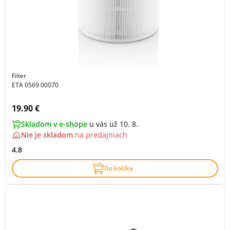
Filter
ETA 0569 00070
Cena s DPH:
19.90 €
Skladom v e-shope
u vás už 10. 8.
Nie je skladom
na
predajniach
4.8
Do košíka