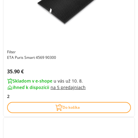
Filter
ETA Puris Smart 4569 90300
Cena s DPH:
35.90 €
Skladom v e-shope
u vás už 10. 8.
ihneď k dispozícii
na
5 predajniach
2
Do košíka