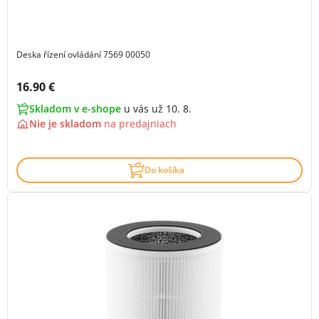
Deska řízení ovládání 7569 00050
Cena s DPH:
16.90 €
Skladom v e-shope
u vás už 10. 8.
Nie je skladom
na
predajniach
Do košíka