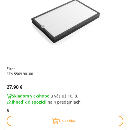
Filter
ETA 5569 90100
Cena s DPH:
27.90 €
Skladom v e-shope
u vás už 10. 8.
ihneď k dispozícii
na
4 predajniach
5
Do košíka