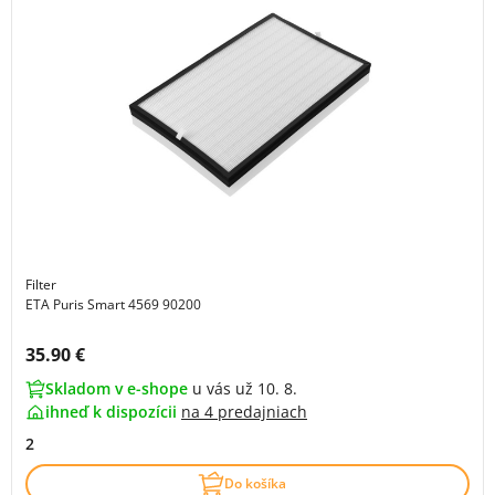
Filter
ETA Puris Smart 4569 90200
Cena s DPH:
35.90 €
Skladom v e-shope
u vás už 10. 8.
ihneď k dispozícii
na
4 predajniach
2
Do košíka