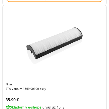
Filter
ETA Ventum 1569 90100 biely
Cena s DPH:
35.90 €
Skladom v e-shope
u vás už 10. 8.