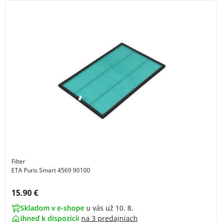
Filter
ETA Puris Smart 4569 90100
Cena s DPH:
15.90 €
Skladom v e-shope
u vás už 10. 8.
ihneď k dispozícii
na
3 predajniach