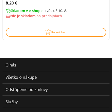
Cena s DPH:
8.20 €
Skladom v e-shope
u vás už 10. 8.
Nie je skladom
na
predajniach
Do košíka
O nás
Všetko o nákupe
Odstúpenie od zmluvy
Služby