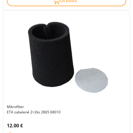
Do košíka
Mikrofilter
ETA zabalené 2+2ks 2865 68010
Cena s DPH:
12.00 €