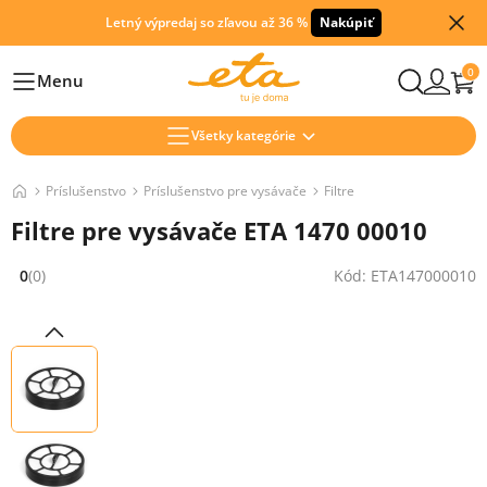
Letný výpredaj so zľavou až 36 %
Nakúpiť
0
Menu
Hlavní
Všetky kategórie
Príslušenstvo
Príslušenstvo pre vysávače
Filtre
Filtre pre vysávače ETA 1470 00010
0
(0)
Kód: ETA147000010
Hodnocení: 0 z 5 (0 recenzí)