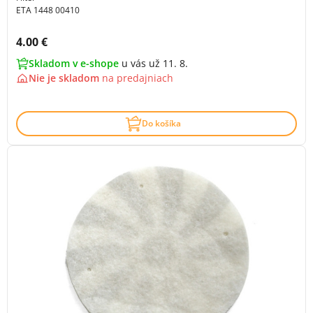
ETA 1448 00410
Cena s DPH:
4.00 €
Skladom v e-shope
u vás už 11. 8.
Nie je skladom
na
predajniach
Do košíka