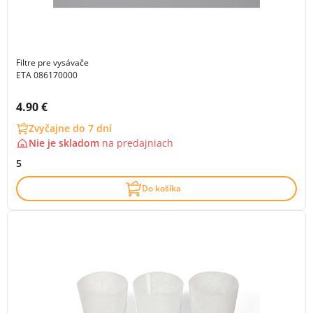
Filtre pre vysávače
ETA 086170000
Cena s DPH:
4.90 €
Zvyčajne do 7 dní
Nie je skladom
na
predajniach
5
Do košíka