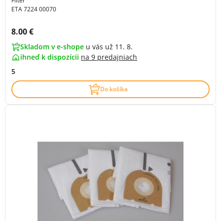
Filter
ETA 7224 00070
Cena s DPH:
8.00 €
Skladom v e-shope
u vás už 11. 8.
ihneď k dispozícii
na
9 predajniach
5
Do košíka