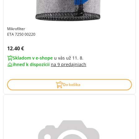
Mikrofilter
ETA 7250 00220
Cena s DPH:
12.40 €
Skladom v e-shope
u vás už 11. 8.
ihneď k dispozícii
na
9 predajniach
Do košíka