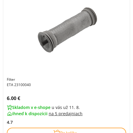
Filter
ETA 23100040
Cena s DPH:
6.00 €
Skladom v e-shope
u vás už 11. 8.
ihneď k dispozícii
na
5 predajniach
4.7
Do košíka