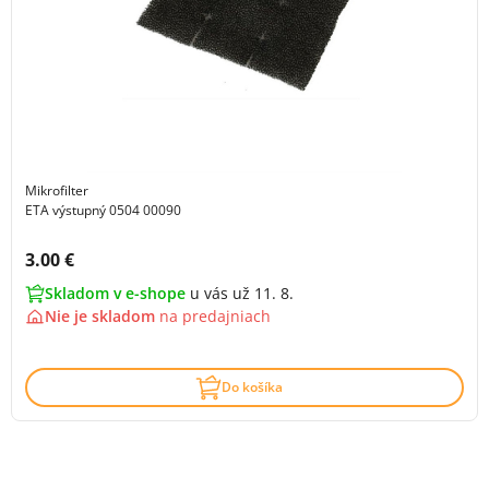
Mikrofilter
ETA výstupný 0504 00090
Cena s DPH:
3.00 €
Skladom v e-shope
u vás už 11. 8.
Nie je skladom
na
predajniach
Do košíka