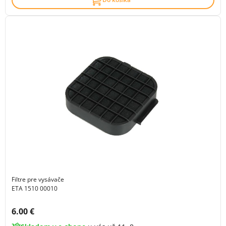
Filtre pre vysávače
ETA 1510 00010
Cena s DPH:
6.00 €