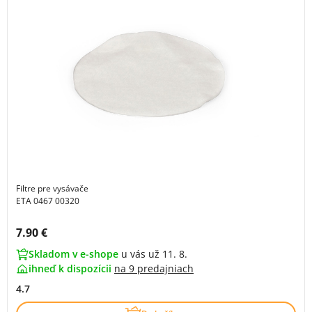
Filtre pre vysávače
ETA 0467 00320
Cena s DPH:
7.90 €
Skladom v e-shope
u vás už 11. 8.
ihneď k dispozícii
na
9 predajniach
4.7