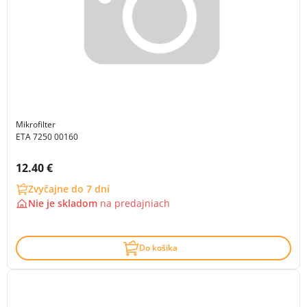
Mikrofilter
ETA 7250 00160
Cena s DPH:
12.40 €
Zvyčajne do 7 dní
Nie je skladom
na
predajniach
Do košíka