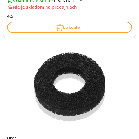
Skladom v e-shope
u vás už 11. 8.
Nie je skladom
na
predajniach
4.5
Do košíka
Filter