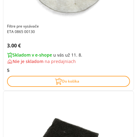
Filtre pre vysávače
ETA 0865 00130
Cena s DPH:
3.00 €
Skladom v e-shope
u vás už 11. 8.
Nie je skladom
na
predajniach
5
Do košíka