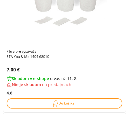
Filtre pre vysávače
ETA You & Me 1404 68010
Cena s DPH:
7.00 €
Skladom v e-shope
u vás už 11. 8.
Nie je skladom
na
predajniach
4.8
Do košíka