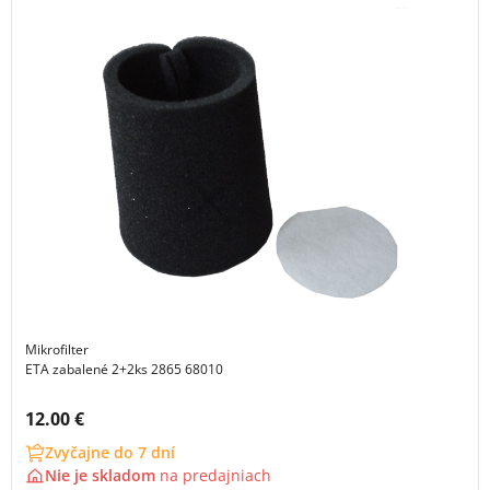
Mikrofilter
ETA zabalené 2+2ks 2865 68010
Cena s DPH:
12.00 €
Zvyčajne do 7 dní
Nie je skladom
na
predajniach