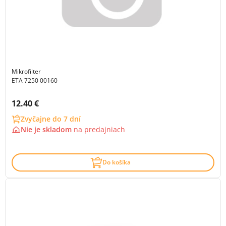
Mikrofilter
ETA 7250 00160
Cena s DPH:
12.40 €
Zvyčajne do 7 dní
Nie je skladom
na
predajniach
Do košíka