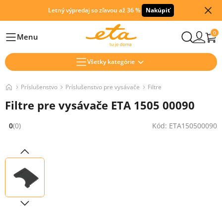
Letný výpredaj so zľavou až 36 %
Nakúpiť
0
Menu
Hlavní
Všetky kategórie
Príslušenstvo
Príslušenstvo pre vysávače
Filtre
Filtre pre vysávače ETA 1505 00090
0
(0)
Kód: ETA150500090
Hodnocení: 0 z 5 (0 recenzí)