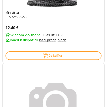
Mikrofilter
ETA 7250 00220
Cena s DPH:
12.40 €
Skladom v e-shope
u vás už 11. 8.
ihneď k dispozícii
na
9 predajniach
Do košíka