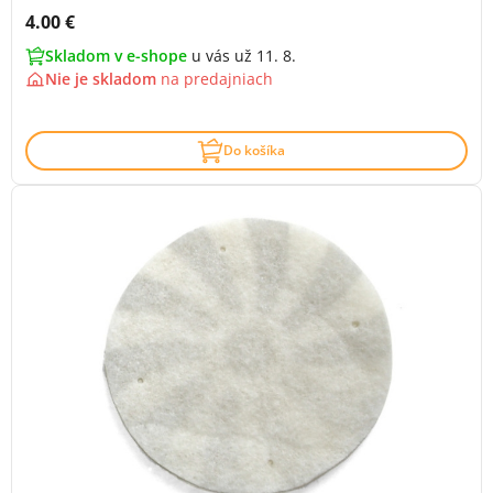
Cena s DPH:
4.00 €
Skladom v e-shope
u vás už 11. 8.
Nie je skladom
na
predajniach
Do košíka