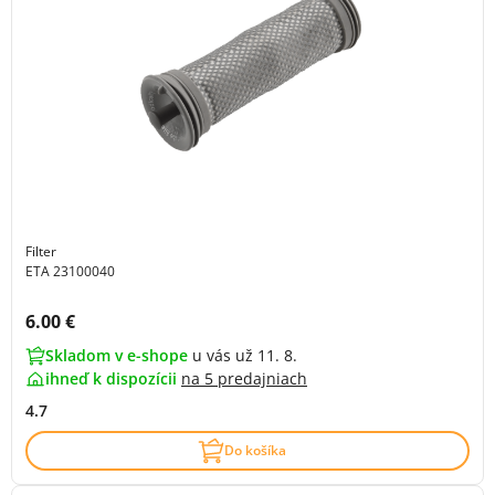
Filter
ETA 23100040
Cena s DPH:
6.00 €
Skladom v e-shope
u vás už 11. 8.
ihneď k dispozícii
na
5 predajniach
4.7
Do košíka