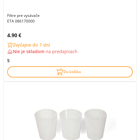
Filtre pre vysávače
ETA 086170000
Cena s DPH:
4.90 €
Zvyčajne do 7 dní
Nie je skladom
na
predajniach
5
Do košíka