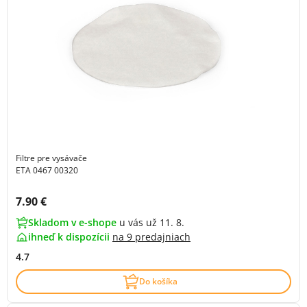
Filtre pre vysávače
ETA 0467 00320
Cena s DPH:
7.90 €
Skladom v e-shope
u vás už 11. 8.
ihneď k dispozícii
na
9 predajniach
4.7
Do košíka