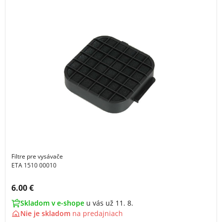
Filtre pre vysávače
ETA 1510 00010
Cena s DPH:
6.00 €
Skladom v e-shope
u vás už 11. 8.
Nie je skladom
na
predajniach