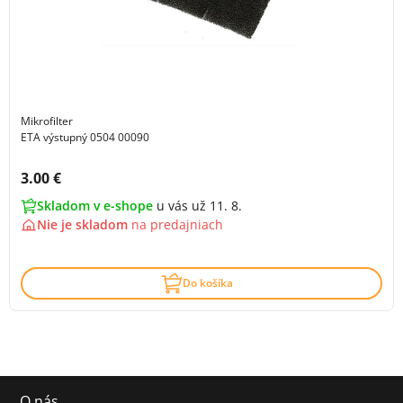
Mikrofilter
ETA výstupný 0504 00090
Cena s DPH:
3.00 €
Skladom v e-shope
u vás už 11. 8.
Nie je skladom
na
predajniach
Do košíka
O nás