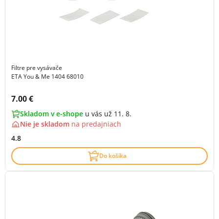
Filtre pre vysávače
ETA You & Me 1404 68010
Cena s DPH:
7.00 €
Skladom v e-shope
u vás už 11. 8.
Nie je skladom
na
predajniach
4.8
Do košíka