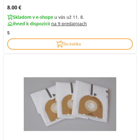
Cena s DPH:
8.00 €
Skladom v e-shope
u vás už 11. 8.
ihneď k dispozícii
na
9 predajniach
5
Do košíka