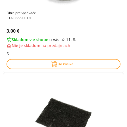
Filtre pre vysávače
ETA 0865 00130
Cena s DPH:
3.00 €
Skladom v e-shope
u vás už 11. 8.
Nie je skladom
na
predajniach
5
Do košíka