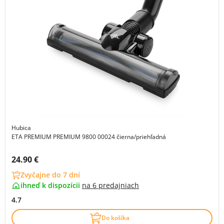
Hubica
ETA PREMIUM PREMIUM 9800 00024 čierna/priehľadná
Cena s DPH:
24.90 €
Zvyčajne do 7 dní
ihneď k dispozícii
na
6 predajniach
4.7
Do košíka