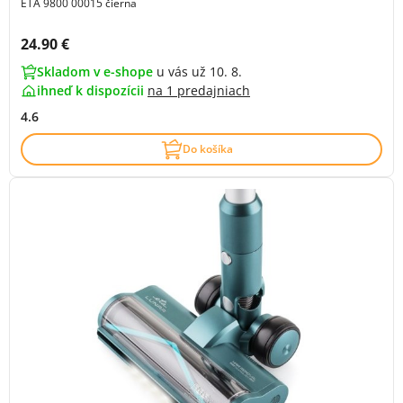
ETA 9800 00015 čierna
Cena s DPH:
24.90 €
Skladom v e-shope
u vás už 10. 8.
ihneď k dispozícii
na
1 predajniach
4.6
Do košíka