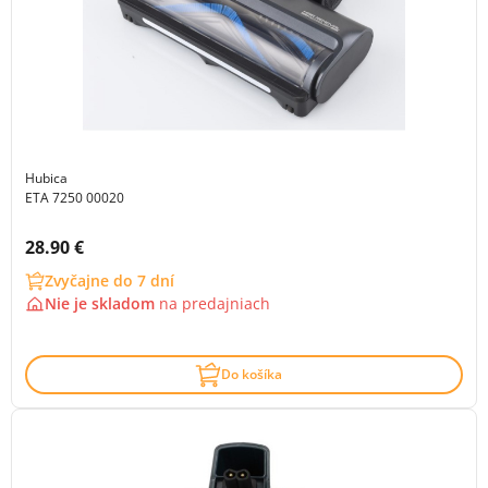
Hubica
ETA 7250 00020
Cena s DPH:
28.90 €
Zvyčajne do 7 dní
Nie je skladom
na
predajniach
Do košíka