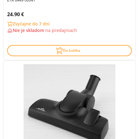
ETA 6449 00041
Cena s DPH:
24.90 €
Zvyčajne do 7 dní
Nie je skladom
na
predajniach
Do košíka