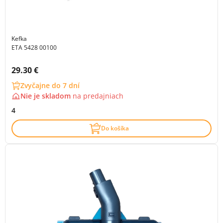
Kefka
ETA 5428 00100
Cena s DPH:
29.30 €
Zvyčajne do 7 dní
Nie je skladom
na
predajniach
4
Do košíka