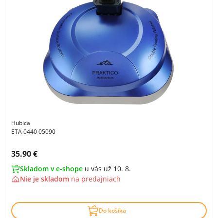
Hubica
ETA 0440 05090
Cena s DPH:
35.90 €
Skladom v e-shope
u vás už 10. 8.
Nie je skladom
na
predajniach
Do košíka