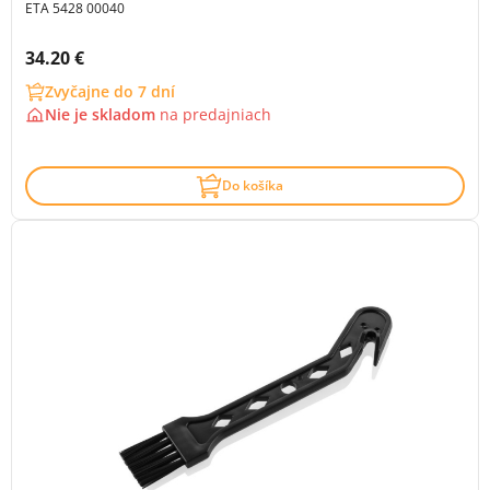
ETA 5428 00040
Cena s DPH:
34.20 €
Zvyčajne do 7 dní
Nie je skladom
na
predajniach
Do košíka