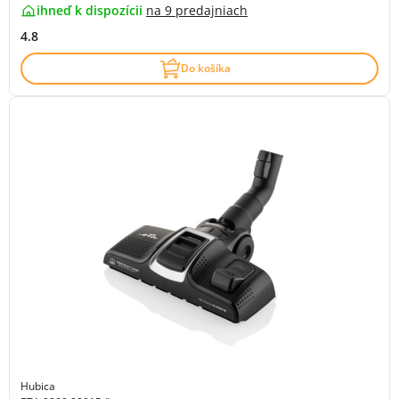
ihneď k dispozícii
na
9 predajniach
4.8
Do košíka
Hubica