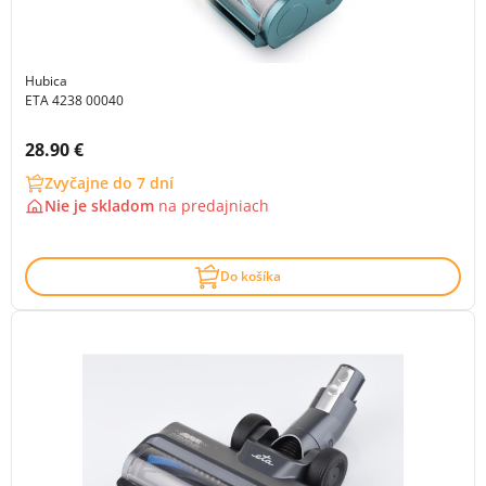
Hubica
ETA 4238 00040
Cena s DPH:
28.90 €
Zvyčajne do 7 dní
Nie je skladom
na
predajniach
Do košíka