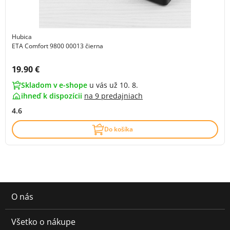
Hubica
ETA Comfort 9800 00013 čierna
Cena s DPH:
19.90 €
Skladom v e-shope
u vás už 10. 8.
ihneď k dispozícii
na
9 predajniach
4.6
Do košíka
O nás
Všetko o nákupe