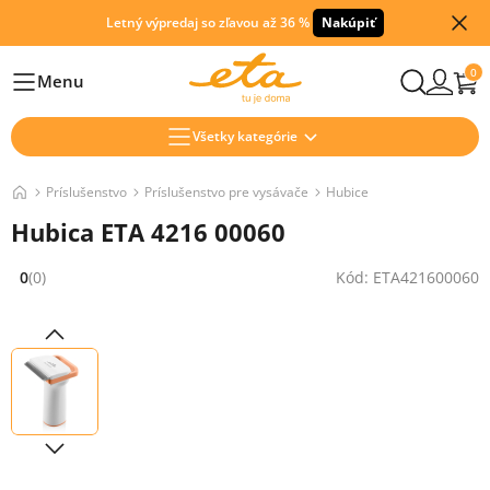
Letný výpredaj so zľavou až 36 %
Nakúpiť
0
Menu
Hlavní
Všetky kategórie
Príslušenstvo
Príslušenstvo pre vysávače
Hubice
Hubica ETA 4216 00060
0
(0)
Kód: ETA421600060
Hodnocení: 0 z 5 (0 recenzí)