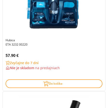
Hubica
ETA 3232 00220
Cena s DPH:
57.90 €
Zvyčajne do 7 dní
Nie je skladom
na
predajniach
Do košíka