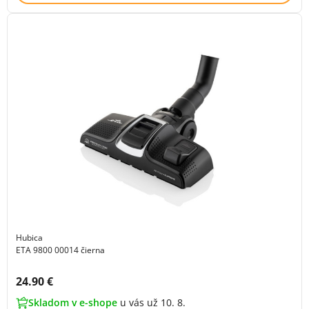
Hubica
ETA 9800 00014 čierna
Cena s DPH:
24.90 €
Skladom v e-shope
u vás už 10. 8.