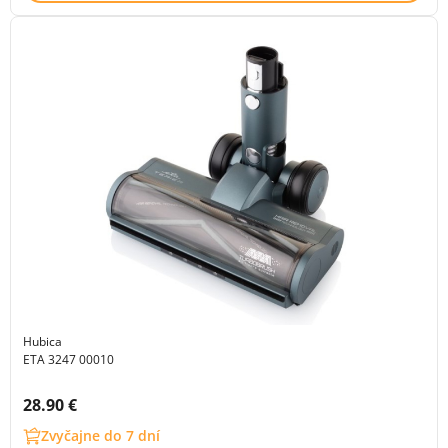
Hubica
ETA 3247 00010
Cena s DPH:
28.90 €
Zvyčajne do 7 dní