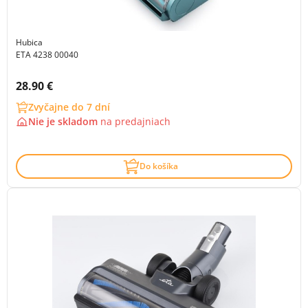
Hubica
ETA 4238 00040
Cena s DPH:
28.90 €
Zvyčajne do 7 dní
Nie je skladom
na
predajniach
Do košíka