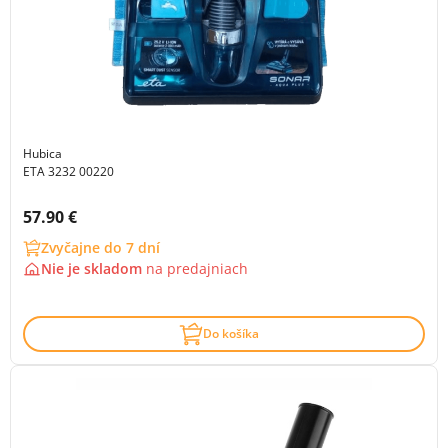
Hubica
ETA 3232 00220
Cena s DPH:
57.90 €
Zvyčajne do 7 dní
Nie je skladom
na
predajniach
Do košíka