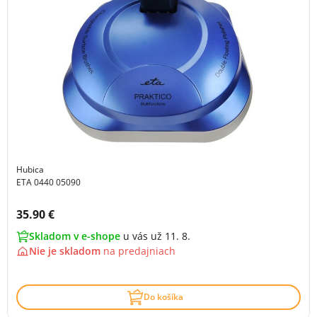
Hubica
ETA 0440 05090
Cena s DPH:
35.90 €
Skladom v e-shope
u vás už 11. 8.
Nie je skladom
na
predajniach
Do košíka