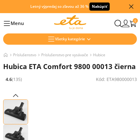
Letný výpredaj so zľavou až 36 %
Nakúpiť
0
Menu
Hlavní
Všetky kategórie
Príslušenstvo
Príslušenstvo pre vysávače
Hubice
Hubica ETA Comfort 9800 00013 čierna
4.6
(135)
Kód: ETA980000013
Hodnocení: 4.6 z 5 (135 recenzí)