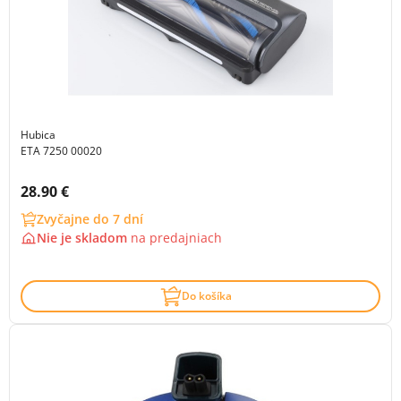
Hubica
ETA 7250 00020
Cena s DPH:
28.90 €
Zvyčajne do 7 dní
Nie je skladom
na
predajniach
Do košíka