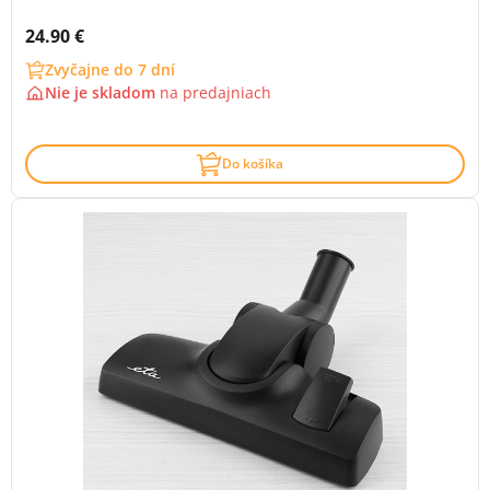
Cena s DPH:
24.90 €
Zvyčajne do 7 dní
Nie je skladom
na
predajniach
Do košíka