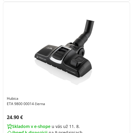
Hubica
ETA 9800 00014 čierna
Cena s DPH:
24.90 €
Skladom v e-shope
u vás už 11. 8.
ihneď k dispozícii
na
9 predajniach