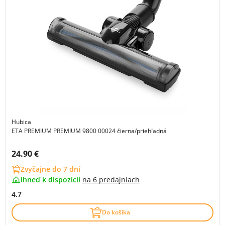
Hubica
ETA PREMIUM PREMIUM 9800 00024 čierna/priehľadná
Cena s DPH:
24.90 €
Zvyčajne do 7 dní
ihneď k dispozícii
na
6 predajniach
4.7
Do košíka