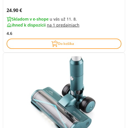
Cena s DPH:
24.90 €
Skladom v e-shope
u vás už 11. 8.
ihneď k dispozícii
na
1 predajniach
4.6
Do košíka