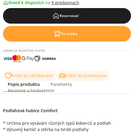
ihneď k dispozícii
na
9 predajniach
Rezervovať
Do košíka
GARANCIA BEZPEČNEJ PLATBY
Pridať do obľúbených
Pridať do porovnania
Popis produktu
Parametry
Recenzie a hodnotenie
Popis produktu
Podlahová hubice Comfort
* Určena pro vysávání různých typů koberců a podlah
* Výsuvný kartáč a stěrka na tvrdé podlahy