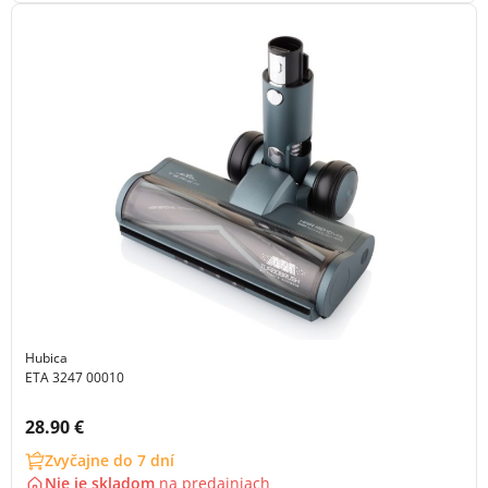
Hubica
ETA 3247 00010
Cena s DPH:
28.90 €
Zvyčajne do 7 dní
Nie je skladom
na
predajniach