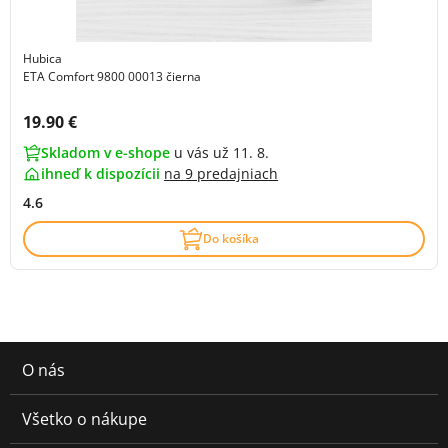
Hubica
ETA Comfort 9800 00013 čierna
Cena s DPH:
19.90 €
Skladom v e-shope
u vás už 11. 8.
ihneď k dispozícii
na
9 predajniach
4.6
Do košíka
O nás
Všetko o nákupe