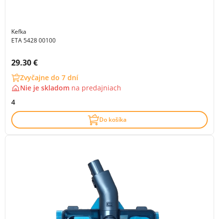
Kefka
ETA 5428 00100
Cena s DPH:
29.30 €
Zvyčajne do 7 dní
Nie je skladom
na
predajniach
4
Do košíka