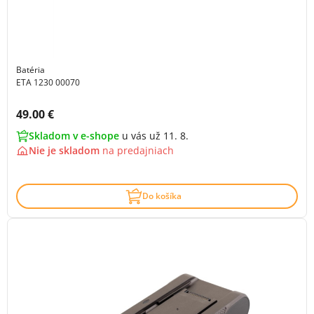
Batéria
ETA 1230 00070
Cena s DPH:
49.00 €
Skladom v e-shope
u vás už 11. 8.
Nie je skladom
na
predajniach
Do košíka