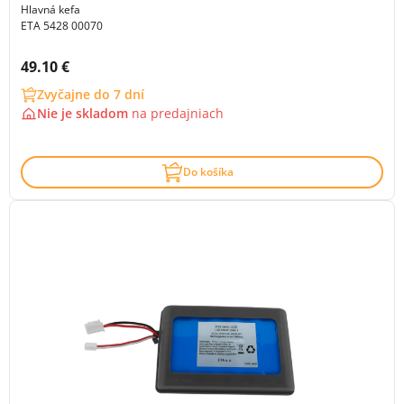
Hlavná kefa
ETA 5428 00070
Cena s DPH:
49.10 €
Zvyčajne do 7 dní
Nie je skladom
na
predajniach
Do košíka