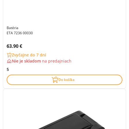
Batéria
ETA 7236 00030
Cena s DPH:
63.90 €
Zvyčajne do 7 dní
Nie je skladom
na
predajniach
5
Do košíka