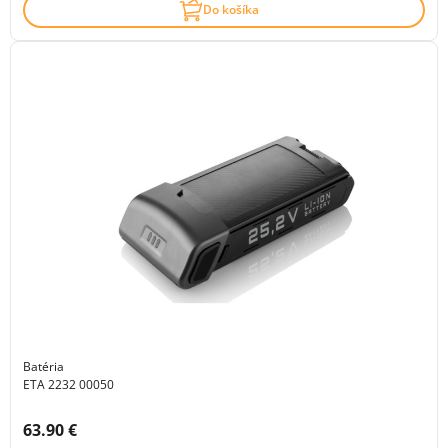
Do košíka
Batéria
ETA 2232 00050
Cena s DPH:
63.90 €