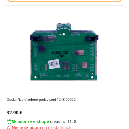
Deska řízení zelené podsvícení 1248 00022
Cena s DPH:
32.90 €
Skladom v e-shope
u vás už 11. 8.
Nie je skladom
na
predajniach