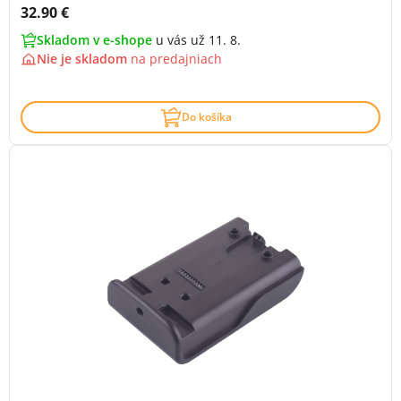
Cena s DPH:
32.90 €
Skladom v e-shope
u vás už 11. 8.
Nie je skladom
na
predajniach
Do košíka