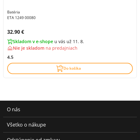
Batéria
ETA 1249 00080
Cena s DPH:
32.90 €
Skladom v e-shope
u vás už 11. 8.
Nie je skladom
na
predajniach
4.5
Do košíka
O nás
Všetko o nákupe