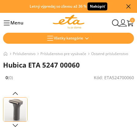
Letný výpredaj so zľavou až 36 %
Nakúpiť
0
Menu
Hlavní
Všetky kategórie
Príslušenstvo
Príslušenstvo pre vysávače
Ostatné príslušenstvo
Hubica ETA 5247 00060
0
(0)
Kód: ETA524700060
Hodnocení: 0 z 5 (0 recenzí)