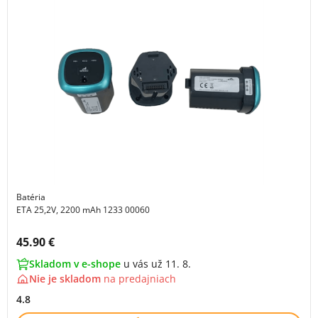
Batéria
ETA 25,2V, 2200 mAh 1233 00060
Cena s DPH:
45.90 €
Skladom v e-shope
u vás už 11. 8.
Nie je skladom
na
predajniach
4.8