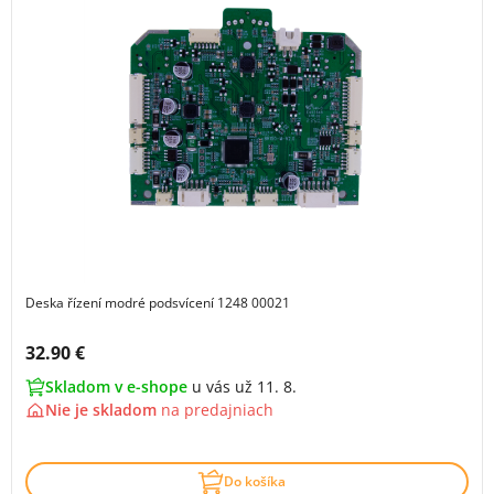
Deska řízení modré podsvícení 1248 00021
Cena s DPH:
32.90 €
Skladom v e-shope
u vás už 11. 8.
Nie je skladom
na
predajniach
Do košíka