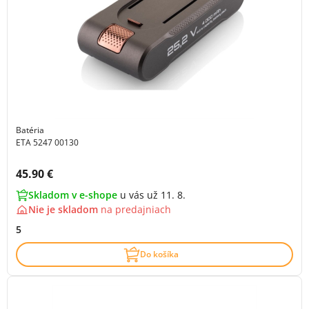
Batéria
ETA 5247 00130
Cena s DPH:
45.90 €
Skladom v e-shope
u vás už 11. 8.
Nie je skladom
na
predajniach
5
Do košíka