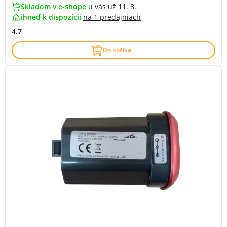
Skladom v e-shope
u vás už 11. 8.
ihneď k dispozícii
na
1 predajniach
4.7
Do košíka