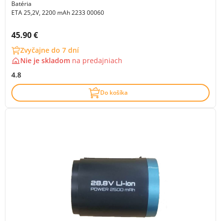
Batéria
ETA 25,2V, 2200 mAh 2233 00060
Cena s DPH:
45.90 €
Zvyčajne do 7 dní
Nie je skladom
na
predajniach
4.8
Do košíka