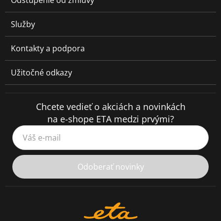
Odstúpenie od zmluvy
Služby
Kontakty a podpora
Užitočné odkazy
Chcete vedieť o akciách a novinkách
na e-shope ETA medzi prvými?
Váš e-mail
Odoberať novinky