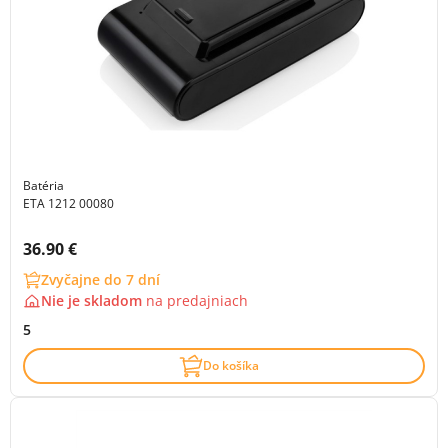
Batéria
ETA 1212 00080
Cena s DPH:
36.90 €
Zvyčajne do 7 dní
Nie je skladom
na
predajniach
5
Do košíka