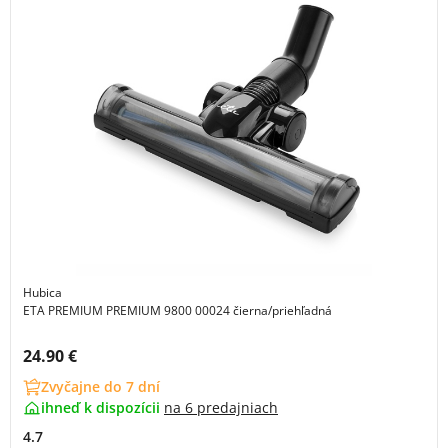
Hubica
ETA PREMIUM PREMIUM 9800 00024 čierna/priehľadná
Cena s DPH:
24.90 €
Zvyčajne do 7 dní
ihneď k dispozícii
na
6 predajniach
4.7