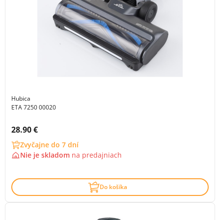
Hubica
ETA 7250 00020
Cena s DPH:
28.90 €
Zvyčajne do 7 dní
Nie je skladom
na
predajniach
Do košíka