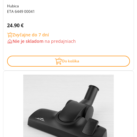
Hubica
ETA 6449 00041
Cena s DPH:
24.90 €
Zvyčajne do 7 dní
Nie je skladom
na
predajniach
Do košíka