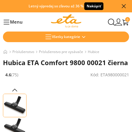
Letný výpredaj so zľavou až 36 %
Nakúpiť
0
Menu
Hlavní
Všetky kategórie
Príslušenstvo
Príslušenstvo pre vysávače
Hubice
Hubica ETA Comfort 9800 00021 čierna
4.6
(75)
Kód: ETA980000021
Hodnocení: 4.6 z 5 (75 recenzí)