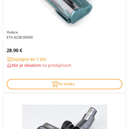
Hubica
ETA 4238 00040
Cena s DPH:
28.90 €
Zvyčajne do 7 dní
Nie je skladom
na
predajniach
Do košíka