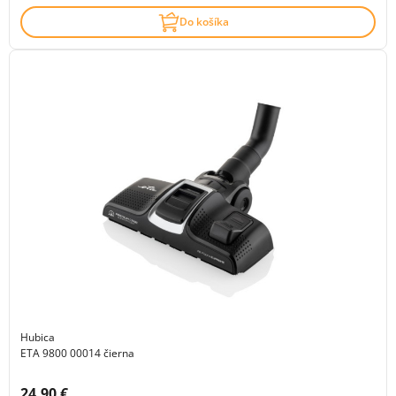
Do košíka
Hubica
ETA 9800 00014 čierna
Cena s DPH:
24.90 €