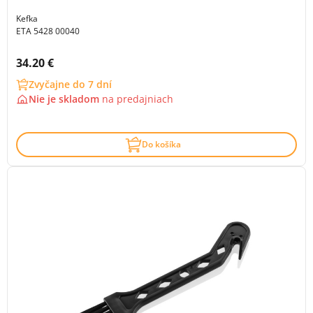
Kefka
ETA 5428 00040
Cena s DPH:
34.20 €
Zvyčajne do 7 dní
Nie je skladom
na
predajniach
Do košíka