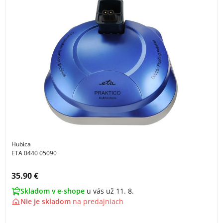
Hubica
ETA 0440 05090
Cena s DPH:
35.90 €
Skladom v e-shope
u vás už 11. 8.
Nie je skladom
na
predajniach