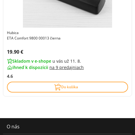
Hubica
ETA Comfort 9800 00013 čierna
Cena s DPH:
19.90 €
Skladom v e-shope
u vás už 11. 8.
ihneď k dispozícii
na
9 predajniach
4.6
Do košíka
O nás