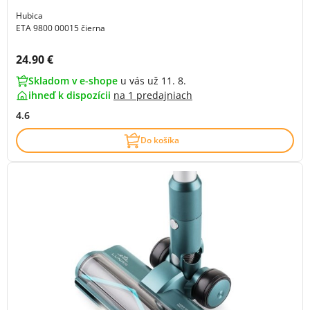
Hubica
ETA 9800 00015 čierna
Cena s DPH:
24.90 €
Skladom v e-shope
u vás už 11. 8.
ihneď k dispozícii
na
1 predajniach
4.6
Do košíka