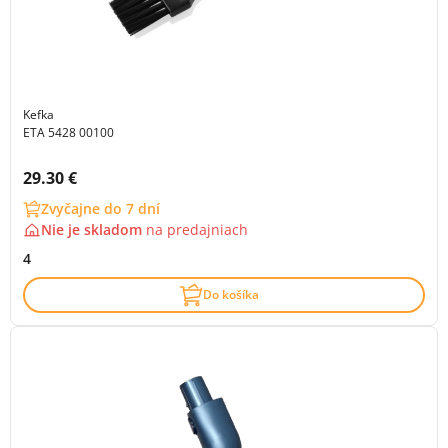
Kefka
ETA 5428 00100
Cena s DPH:
29.30 €
Zvyčajne do 7 dní
Nie je skladom
na
predajniach
4
Do košíka