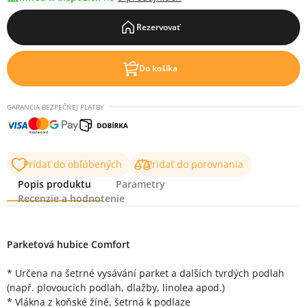
Rezervovať
Do košíka
GARANCIA BEZPEČNEJ PLATBY
Pridať do obľúbených
Pridať do porovnania
Popis produktu
Parametry
Recenzie a hodnotenie
Popis produktu
Parketová hubice Comfort
* Určena na šetrné vysávání parket a dalších tvrdých podlah
(např. plovoucích podlah, dlažby, linolea apod.)
* Vlákna z koňské žíně, šetrná k podlaze