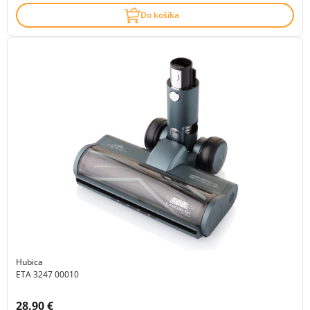
Do košíka
Hubica
ETA 3247 00010
Cena s DPH:
28.90 €