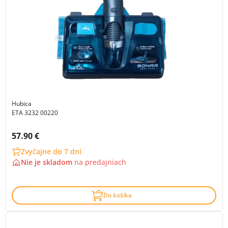
Hubica
ETA 3232 00220
Cena s DPH:
57.90 €
Zvyčajne do 7 dní
Nie je skladom
na
predajniach
Do košíka