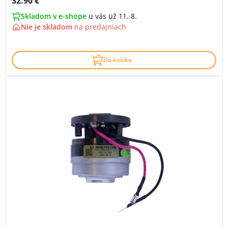
Cena s DPH:
32.90 €
Skladom v e-shope
u vás už 11. 8.
Nie je skladom
na
predajniach
Do košíka