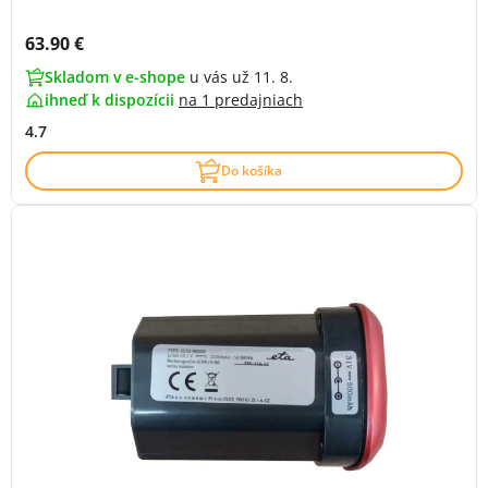
Cena s DPH:
63.90 €
Skladom v e-shope
u vás už 11. 8.
ihneď k dispozícii
na
1 predajniach
4.7
Do košíka