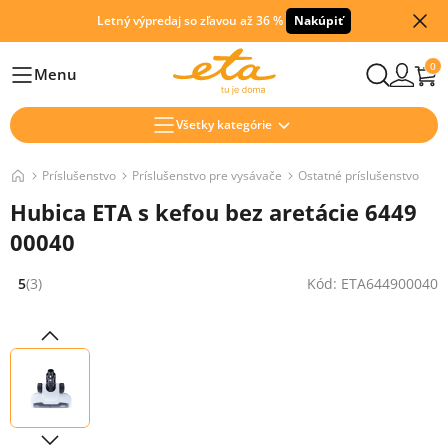
Letný výpredaj so zľavou až 36 %
Nakúpiť
0
Menu
Hlavní
Všetky kategórie
Príslušenstvo
Príslušenstvo pre vysávače
Ostatné príslušenstvo
Hubica ETA s kefou bez aretácie 6449
00040
5
(3)
Kód: ETA644900040
Hodnocení: 5 z 5 (3 recenzí)