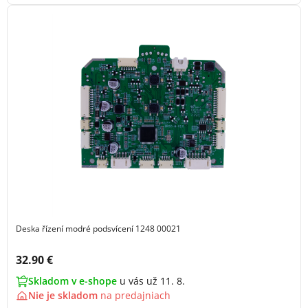
Deska řízení modré podsvícení 1248 00021
Cena s DPH:
32.90 €
Skladom v e-shope
u vás už 11. 8.
Nie je skladom
na
predajniach