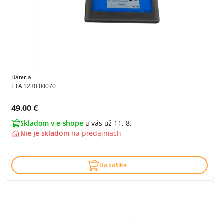
Batéria
ETA 1230 00070
Cena s DPH:
49.00 €
Skladom v e-shope
u vás už 11. 8.
Nie je skladom
na
predajniach
Do košíka