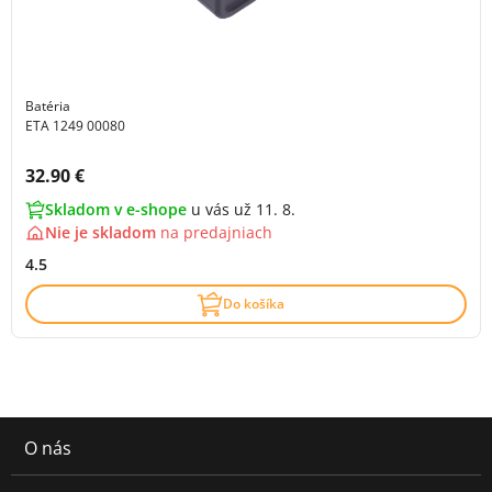
Batéria
ETA 1249 00080
Cena s DPH:
32.90 €
Skladom v e-shope
u vás už 11. 8.
Nie je skladom
na
predajniach
4.5
Do košíka
O nás