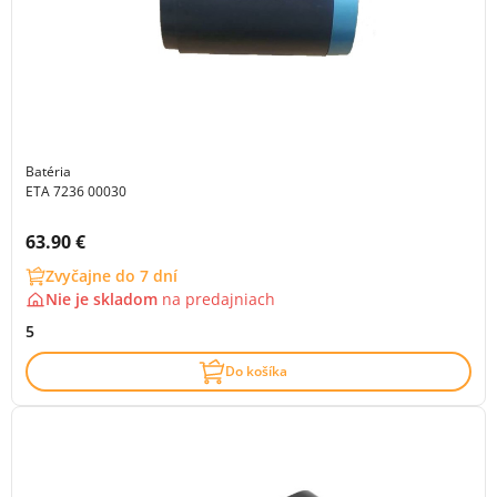
Batéria
ETA 7236 00030
Cena s DPH:
63.90 €
Zvyčajne do 7 dní
Nie je skladom
na
predajniach
5
Do košíka