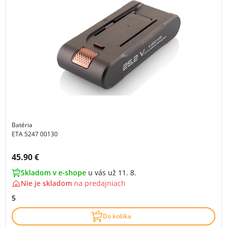
Batéria
ETA 5247 00130
Cena s DPH:
45.90 €
Skladom v e-shope
u vás už 11. 8.
Nie je skladom
na
predajniach
5
Do košíka