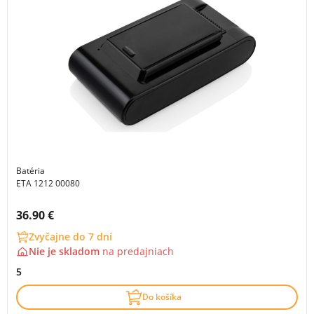
Batéria
ETA 1212 00080
Cena s DPH:
36.90 €
Zvyčajne do 7 dní
Nie je skladom
na
predajniach
5
Do košíka