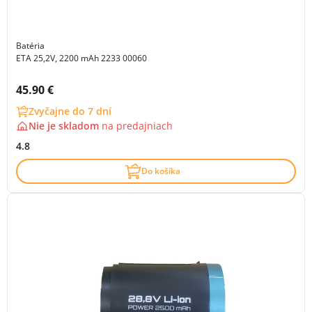
Batéria
ETA 25,2V, 2200 mAh 2233 00060
Cena s DPH:
45.90 €
Zvyčajne do 7 dní
Nie je skladom
na
predajniach
4.8
Do košíka