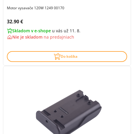
Motor vysavače 120W 1249 00170
Cena s DPH:
32.90 €
Skladom v e-shope
u vás už 11. 8.
Nie je skladom
na
predajniach
Do košíka