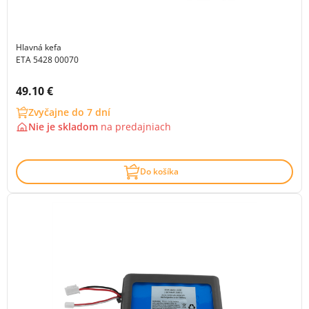
Hlavná kefa
ETA 5428 00070
Cena s DPH:
49.10 €
Zvyčajne do 7 dní
Nie je skladom
na
predajniach
Do košíka