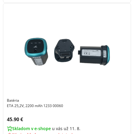
Batéria
ETA 25,2V, 2200 mAh 1233 00060
Cena s DPH:
45.90 €
Skladom v e-shope
u vás už 11. 8.