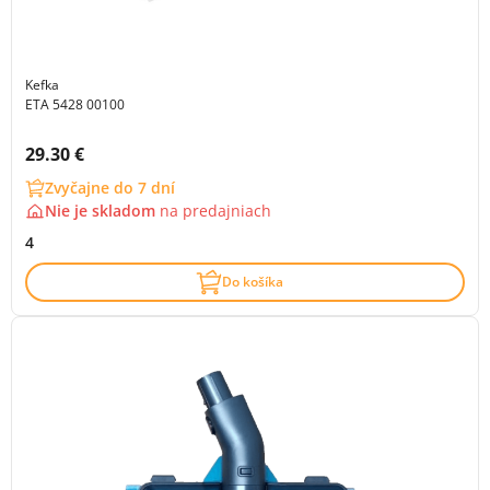
Kefka
ETA 5428 00100
Cena s DPH:
29.30 €
Zvyčajne do 7 dní
Nie je skladom
na
predajniach
4
Do košíka