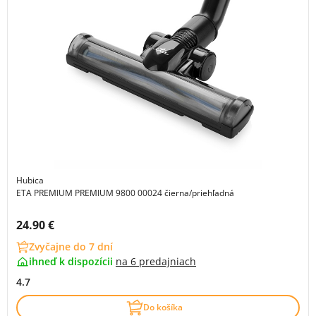
Hubica
ETA PREMIUM PREMIUM 9800 00024 čierna/priehľadná
Cena s DPH:
24.90 €
Zvyčajne do 7 dní
ihneď k dispozícii
na
6 predajniach
4.7
Do košíka