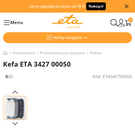
Letný výpredaj so zľavou až 36 %
Nakúpiť
0
Menu
Hlavní
Všetky kategórie
Príslušenstvo
Príslušenstvo pre vysávače
Hubice
Kefa ETA 3427 00050
0
(0)
Kód: ETA342700050
Hodnocení: 0 z 5 (0 recenzí)