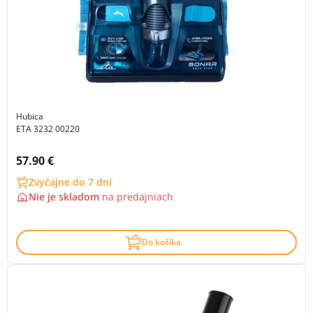
Hubica
ETA 3232 00220
Cena s DPH:
57.90 €
Zvyčajne do 7 dní
Nie je skladom
na
predajniach
Do košíka