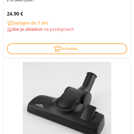
ETA 6449 00041
Cena s DPH:
24.90 €
Zvyčajne do 7 dní
Nie je skladom
na
predajniach
Do košíka