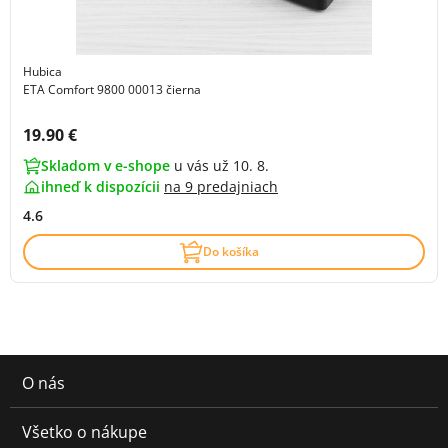
Hubica
ETA Comfort 9800 00013 čierna
Cena s DPH:
19.90 €
Skladom v e-shope
u vás už 10. 8.
ihneď k dispozícii
na
9 predajniach
4.6
Do košíka
O nás
Všetko o nákupe