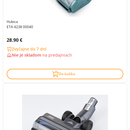
Hubica
ETA 4238 00040
Cena s DPH:
28.90 €
Zvyčajne do 7 dní
Nie je skladom
na
predajniach
Do košíka