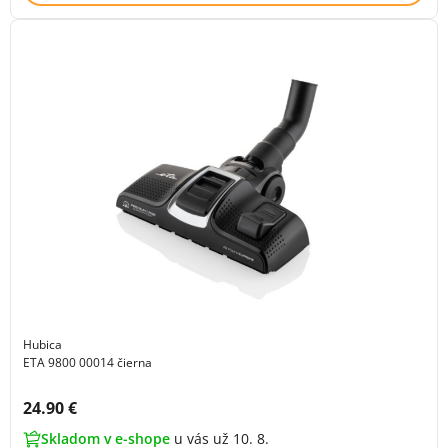
Hubica
ETA 9800 00014 čierna
Cena s DPH:
24.90 €
Skladom v e-shope
u vás už 10. 8.