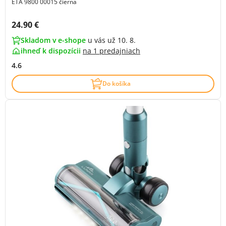
ETA 9800 00015 čierna
Cena s DPH:
24.90 €
Skladom v e-shope
u vás už 10. 8.
ihneď k dispozícii
na
1 predajniach
4.6
Do košíka