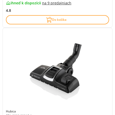
ihneď k dispozícii
na
9 predajniach
4.8
Do košíka
Hubica