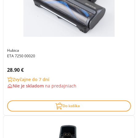
Hubica
ETA 7250 00020
Cena s DPH:
28.90 €
Zvyčajne do 7 dní
Nie je skladom
na
predajniach
Do košíka