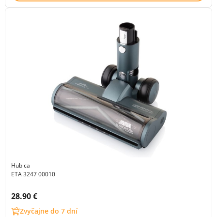
Hubica
ETA 3247 00010
Cena s DPH:
28.90 €
Zvyčajne do 7 dní