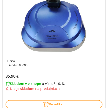
Hubica
ETA 0440 05090
Cena s DPH:
35.90 €
Skladom v e-shope
u vás už 10. 8.
Nie je skladom
na
predajniach
Do košíka