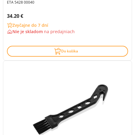
ETA 5428 00040
Cena s DPH:
34.20 €
Zvyčajne do 7 dní
Nie je skladom
na
predajniach
Do košíka