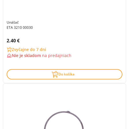
Unášač
ETA 3210 00030
Cena s DPH:
2.40 €
Zvyčajne do 7 dní
Nie je skladom
na
predajniach
Do košíka