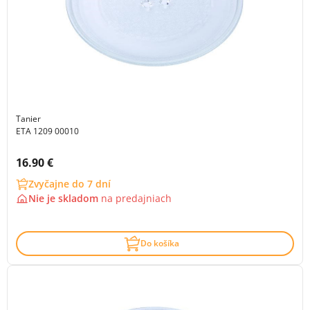
Tanier
ETA 1209 00010
Cena s DPH:
16.90 €
Zvyčajne do 7 dní
Nie je skladom
na
predajniach
Do košíka