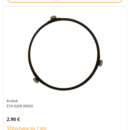
Krúžok
ETA 0209 00020
Cena s DPH:
2.90 €
Zvyčajne do 7 dní