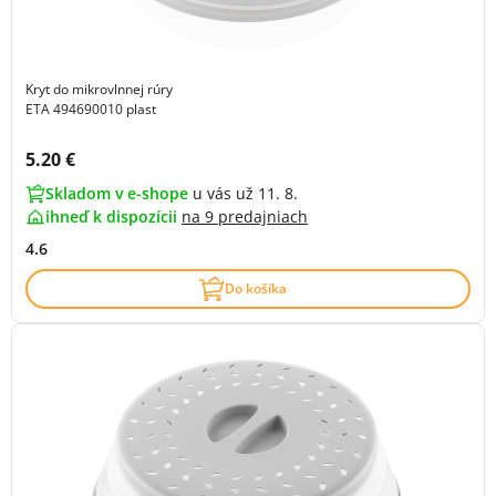
Kryt do mikrovlnnej rúry
ETA 494690010 plast
Cena s DPH:
5.20 €
Skladom v e-shope
u vás už 11. 8.
ihneď k dispozícii
na
9 predajniach
4.6
Do košíka