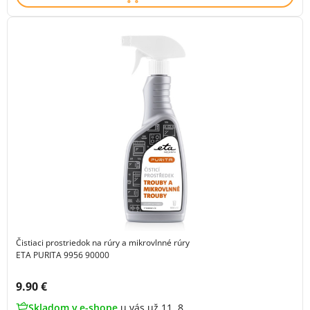
Čistiaci prostriedok na rúry a mikrovlnné rúry
ETA PURITA 9956 90000
Cena s DPH:
9.90 €
Skladom v e-shope
u vás už 11. 8.