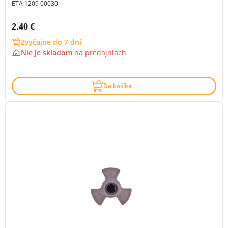
ETA 1209 00030
Cena s DPH:
2.40 €
Zvyčajne do 7 dní
Nie je skladom
na
predajniach
Do košíka