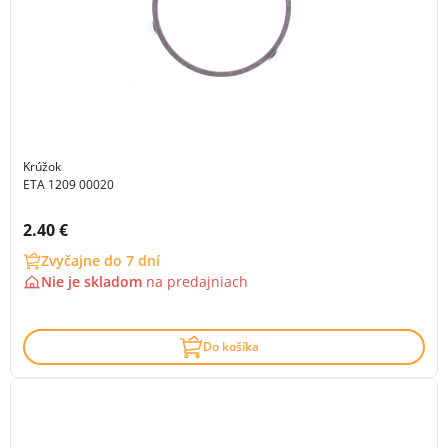
Krúžok
ETA 1209 00020
Cena s DPH:
2.40 €
Zvyčajne do 7 dní
Nie je skladom
na
predajniach
Do košíka