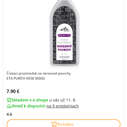
Čistiaci prostriedok na nerezové povrchy
ETA PURITA 9958 90000
Cena s DPH:
7.90 €
Skladom v e-shope
u vás už 11. 8.
ihneď k dispozícii
na
9 predajniach
4.6
Do košíka