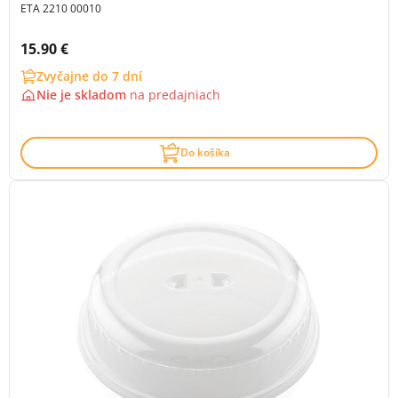
ETA 2210 00010
Cena s DPH:
15.90 €
Zvyčajne do 7 dní
Nie je skladom
na
predajniach
Do košíka