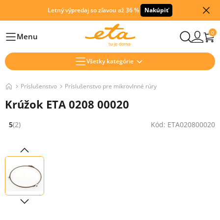
Letný výpredaj so zľavou až 36 %
Nakúpiť
0
Menu
Hlavní
Všetky kategórie
Príslušenstvo
Príslušenstvo pre mikrovlnné rúry
Krúžok ETA 0208 00020
5
(2)
Kód: ETA020800020
Hodnocení: 5 z 5 (2 recenzí)