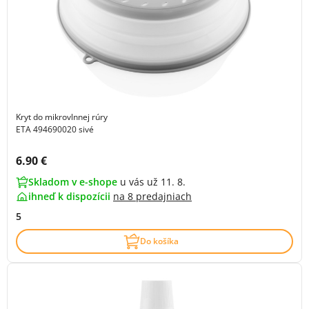
Kryt do mikrovlnnej rúry
ETA 494690020 sivé
Cena s DPH:
6.90 €
Skladom v e-shope
u vás už 11. 8.
ihneď k dispozícii
na
8 predajniach
5
Do košíka