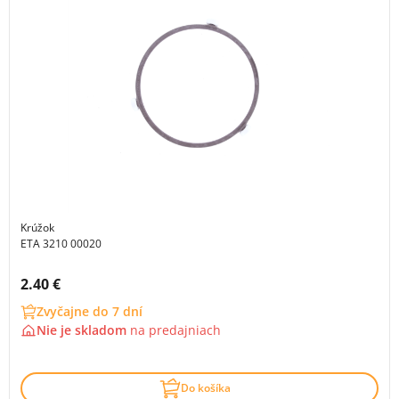
Krúžok
ETA 3210 00020
Cena s DPH:
2.40 €
Zvyčajne do 7 dní
Nie je skladom
na
predajniach
Do košíka