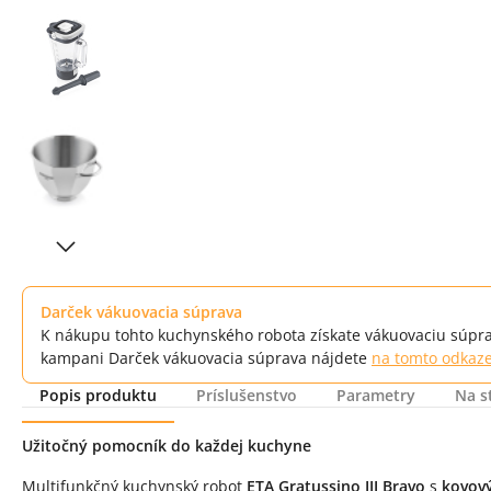
Darček vákuovacia súprava
K nákupu tohto kuchynského robota získate vákuovaciu súpra
kampani Darček vákuovacia súprava nájdete
na tomto odkaz
Popis produktu
Príslušenstvo
Parametry
Na s
Popis produktu
Užitočný pomocník do každej kuchyne
Multifunkčný kuchynský robot
ETA Gratussino III Bravo
s
kovov