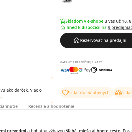
Skladom v e-shope
u vás už 10. 8
ihneď k dispozícii
na
9 predajnia
Rezervovať na predajni
GARANCIA BEZPEČNEJ PLATBY
vu ako darček. Viac o
Pridať do obľúbených
Prida
e
.
tiahnutie
Recenzie a hodnotenie
ými prevodmi
a bohatou výbavou
šľahá, mieša aj hnete cesto
. Pora