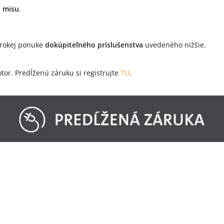
u misu
.
irokej ponuke
dokúpiteľného príslušenstva
uvedeného nižšie.
or. Predĺženú záruku si registrujte
TU
.