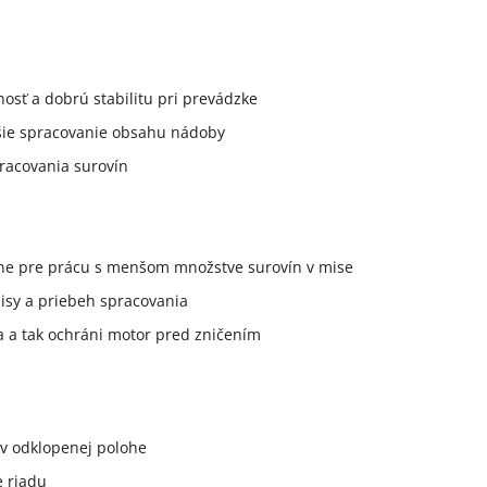
osť a dobrú stabilitu pri prevádzke
jšie spracovanie obsahu nádoby
pracovania surovín
One pre prácu s menšom množstve surovín v mise
isy a priebeh spracovania
ja a tak ochráni motor pred zničením
v odklopenej polohe
e riadu