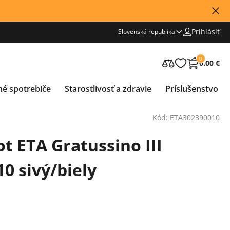
Prihlásiť
Slovenská republika
0
0.00 €
né spotrebiče
Starostlivosť a zdravie
Príslušenstvo
Kód: ETA302390010
t ETA Gratussino III
0 sivý/biely