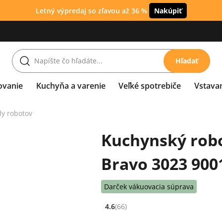
Letný výpredaj so zľavou až 36 %
Nakúpiť
Hľadať
ovanie
Kuchyňa a varenie
Veľké spotrebiče
Vstava
y robotov
Kuchynský robo
Bravo 3023 9001
Darček vákuovacia súprava
4.6
(66)
Hodnocení: 4.6 z 5 (66 recenzí)