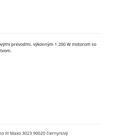
vovými prevodmi, výkonným 1 200 W motorom so
stvom.
o III Maxo 3023 90020 čierny/sivý