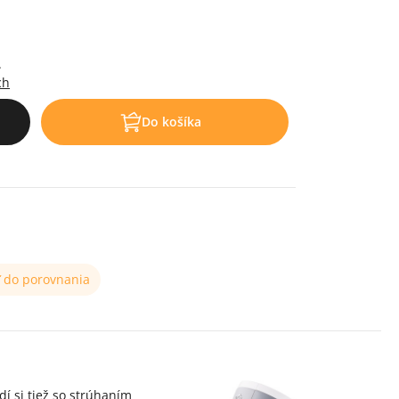
.
ch
Do košíka
ť do porovnania
dí si tiež so strúhaním