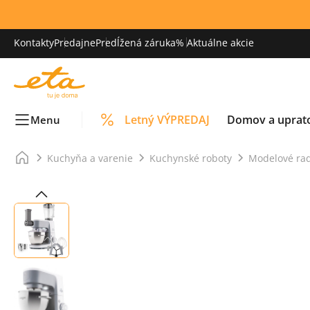
Kontakty
Predajne
Predĺžená záruka
% Aktuálne akcie
Letný VÝPREDAJ
Domov a uprat
Menu
Kuchyňa a varenie
Kuchynské roboty
Modelové rad