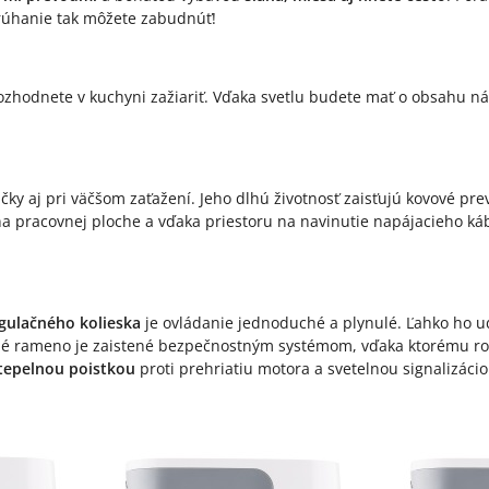
trúhanie tak môžete zabudnúť!
rozhodnete v kuchyni zažiariť. Vďaka svetlu budete mať o obsahu n
ky aj pri väčšom zaťažení. Jeho dlhú životnosť zaisťujú kovové pre
 na pracovnej ploche a vďaka priestoru na navinutie napájacieho k
gulačného kolieska
je ovládanie jednoduché a plynulé. Ľahko ho udr
né rameno je zaistené bezpečnostným systémom, vďaka ktorému rob
tepelnou poistkou
proti prehriatiu motora a svetelnou signalizáci