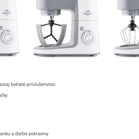
aozaj bohaté príslušenstvo:
áčky
hanku a ďalšie potraviny