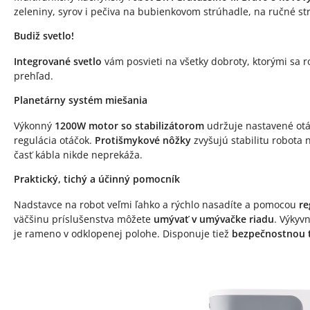
zeleniny, syrov i pečiva na bubienkovom strúhadle, na ručné s
Budiž svetlo!
Integrované svetlo
vám posvieti na všetky dobroty, ktorými sa 
prehľad.
Planetárny systém miešania
Výkonný
1200W motor
so stabilizátorom
udržuje nastavené otáč
regulácia otáčok.
Protišmykové nôžky
zvyšujú stabilitu robota
časť kábla nikde neprekáža.
Praktický, tichý a účinný pomocník
Nadstavce na robot veľmi ľahko a rýchlo nasadíte a pomocou
re
väčšinu príslušenstva môžete
umývať v umývačke riadu
. Výkyv
je rameno v odklopenej polohe. Disponuje tiež
bezpečnostnou 