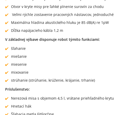
Otvor v kryte misy pre ľahké plnenie surovín za chodu
Veľmi rýchle zostavenie pracovných nástavcov, jednoduché
Maximálna hladina akustického hluku je 85 dB(A) re 1pW
Dĺžka napájacieho kábla 1,2 m
V základnej výbave disponuje robot týmito funkciami:
šľahanie
miešanie
miesenie
mixovanie
strúhanie (strúhanie, krúženie, krájanie, trhanie)
Príslušenstvo:
Nerezová misa s objemom 4,5 l, vrátane priehľadného krytu (
Hnetací hák
Šľahacia metla FitForOne