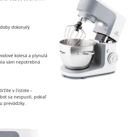
ádoby dokonalý
vodové kolesá a plynulá
ábla vám nepotrebná
žíte v čistote –
ot sa nespustí, pokiaľ
ou prevádzky.