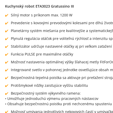
Kuchynský robot ETA3023 Gratussino III
Silný motor s príkonom max. 1200 W
Prevedenie s kovovými prevodovými kolesami pre dlhú životn
Planetárny systém miešania pre kvalitnejšie a systematicke
Plynulá regulácia otáčok pre voliteľnú rýchlosť a intenzitu s
Stabilizátor udržuje nastavené otáčky aj pri veľkom zaťažení
Funkcia PULSE pre maximálne otáčky
Možnosť nastavenia optimálnej výšky šľahacej metly FitFor
Integrované svetlo v pohonnej jednotke osvetľujúce obsah m
Bezpečnostná tepelná poistka sa aktivuje pri preťažení stro
Protišmykové nôžky zaisťujúce vyššiu stabilitu
Bezpečnostný systém výkyvného ramena:
• Umožňuje jednoduchú výmenu pracovných nástavcov
• Obsahuje bezpečnostnú poistku proti nechcenému spusteniu 
Možnosť umývania jednotlivých nekovových častí v umývačk