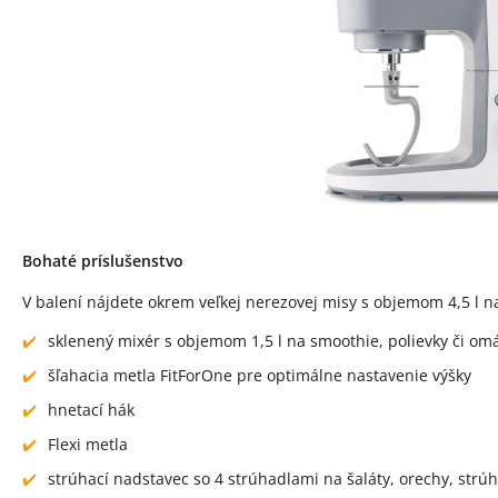
Bohaté príslušenstvo
V balení nájdete okrem veľkej nerezovej misy s objemom 4,5 l n
sklenený mixér s objemom 1,5 l na smoothie, polievky či om
šľahacia metla FitForOne pre optimálne nastavenie výšky
hnetací hák
Flexi metla
strúhací nadstavec so 4 strúhadlami na šaláty, orechy, strú