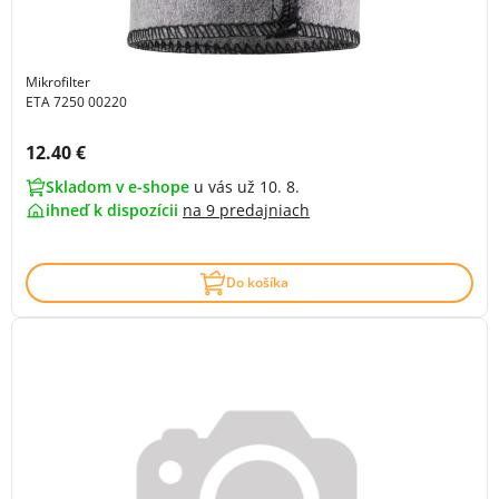
Mikrofilter
ETA 7250 00220
Cena s DPH:
12.40 €
Skladom v e-shope
u vás už 10. 8.
ihneď k dispozícii
na
9 predajniach
Do košíka