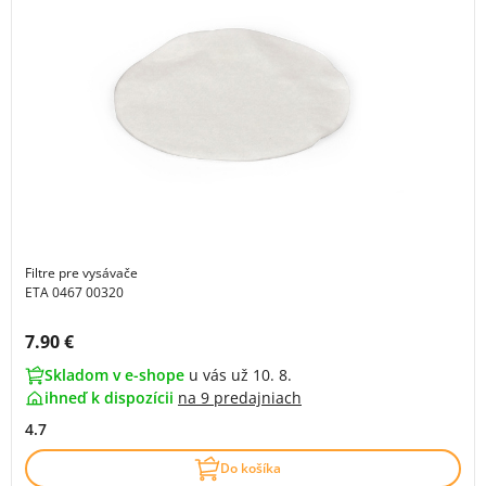
Filtre pre vysávače
ETA 0467 00320
Cena s DPH:
7.90 €
Skladom v e-shope
u vás už 10. 8.
ihneď k dispozícii
na
9 predajniach
4.7
Do košíka