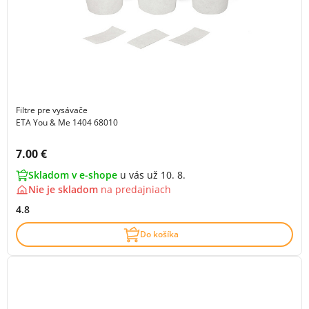
Filtre pre vysávače
ETA You & Me 1404 68010
Cena s DPH:
7.00 €
Skladom v e-shope
u vás už 10. 8.
Nie je skladom
na
predajniach
4.8
Do košíka