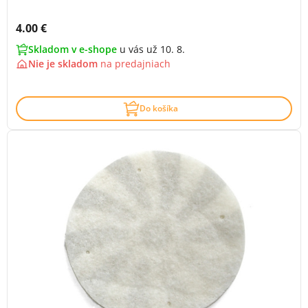
Cena s DPH:
4.00 €
Skladom v e-shope
u vás už 10. 8.
Nie je skladom
na
predajniach
Do košíka