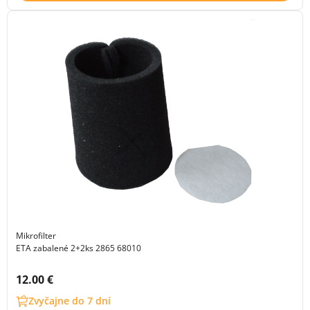
Mikrofilter
ETA zabalené 2+2ks 2865 68010
Cena s DPH:
12.00 €
Zvyčajne do 7 dní