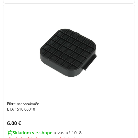
Filtre pre vysávače
ETA 1510 00010
Cena s DPH:
6.00 €
Skladom v e-shope
u vás už 10. 8.