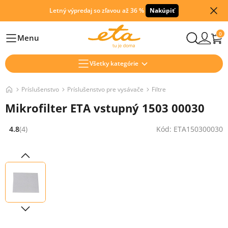
Letný výpredaj so zľavou až 36 %
Nakúpiť
0
Menu
Hlavní
Všetky kategórie
Príslušenstvo
Príslušenstvo pre vysávače
Filtre
Mikrofilter ETA vstupný 1503 00030
4.8
(4)
Kód: ETA150300030
Hodnocení: 4.8 z 5 (4 recenzí)