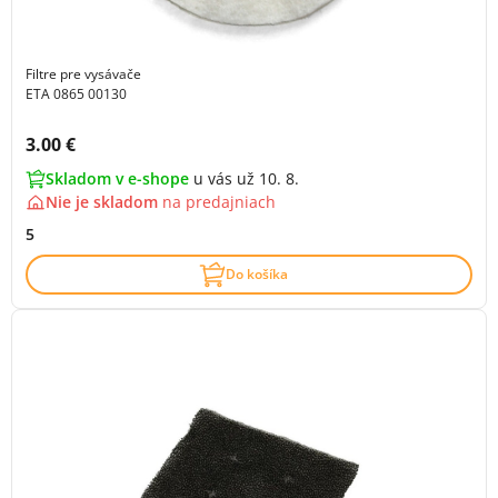
Filtre pre vysávače
ETA 0865 00130
Cena s DPH:
3.00 €
Skladom v e-shope
u vás už 10. 8.
Nie je skladom
na
predajniach
5
Do košíka