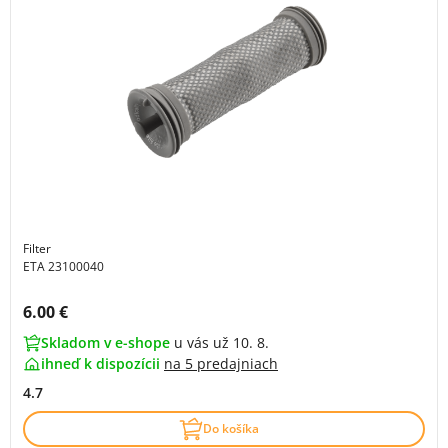
Filter
ETA 23100040
Cena s DPH:
6.00 €
Skladom v e-shope
u vás už 10. 8.
ihneď k dispozícii
na
5 predajniach
4.7
Do košíka