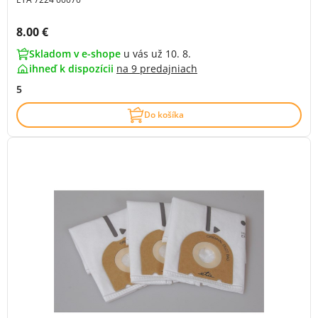
Cena s DPH:
8.00 €
Skladom v e-shope
u vás už 10. 8.
ihneď k dispozícii
na
9 predajniach
5
Do košíka