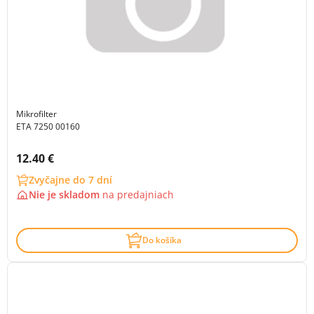
Mikrofilter
ETA 7250 00160
Cena s DPH:
12.40 €
Zvyčajne do 7 dní
Nie je skladom
na
predajniach
Do košíka