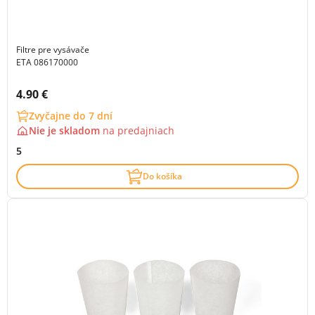
Filtre pre vysávače
ETA 086170000
Cena s DPH:
4.90 €
Zvyčajne do 7 dní
Nie je skladom
na
predajniach
5
Do košíka