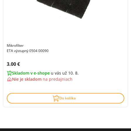
Mikrofilter
ETA výstupný 0504 00090
Cena s DPH:
3.00 €
Skladom v e-shope
u vás už 10. 8.
Nie je skladom
na
predajniach
Do košíka