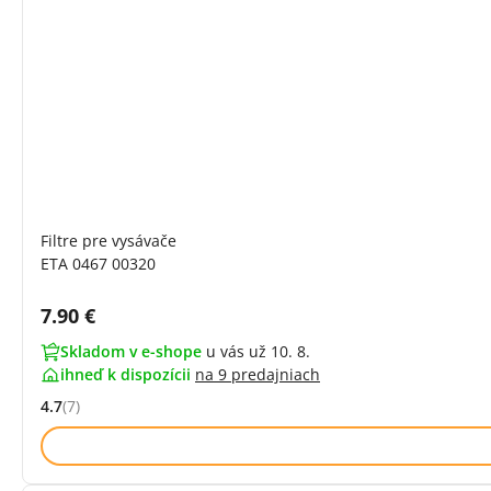
Filtre pre vysávače
ETA 0467 00320
Cena s DPH:
7.90 €
Skladom v e-shope
u vás už 10. 8.
ihneď k dispozícii
na
9 predajniach
4.7
(7)
Hodnocení: 4.7 z 5 (7 recenzí)