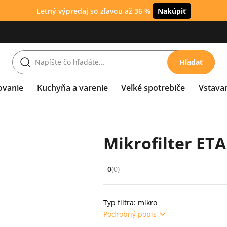
Letný výpredaj so zľavou až 36 %
Nakúpiť
Hľadať
ovanie
Kuchyňa a varenie
Veľké spotrebiče
Vstava
Mikrofilter ET
0
(0)
Hodnocení: 0 z 5 (0 recenzí)
Typ filtra: mikro
Podrobný popis