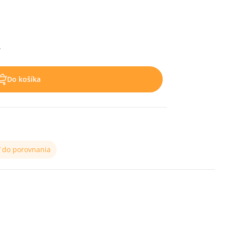
.
Do košíka
ť do porovnania