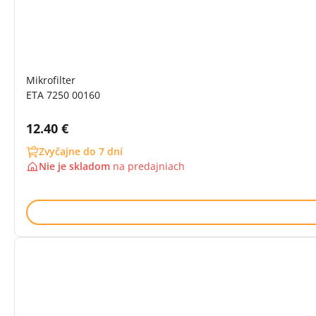
Mikrofilter
ETA 7250 00160
Cena s DPH:
12.40 €
Zvyčajne do 7 dní
Nie je skladom
na
predajniach