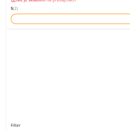
5
(2)
Hodnocení: 5 z 5 (2 recenzí)
Filter