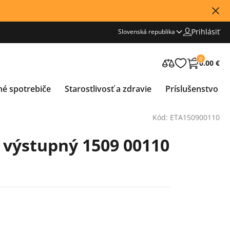
Prihlásiť
Slovenská republika
0
0.00 €
né spotrebiče
Starostlivosť a zdravie
Príslušenstvo
Kód: ETA150900110
A výstupný 1509 00110