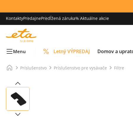
Kontakty
Predajne
Predĺžená záruka
% Aktuálne akcie
Letný VÝPREDAJ
Domov a uprat
Menu
Príslušenstvo
Príslušenstvo pre vysávače
Filtre