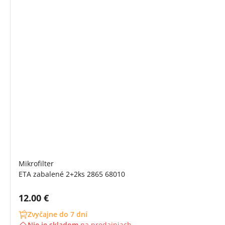
Mikrofilter
ETA zabalené 2+2ks 2865 68010
Cena s DPH:
12.00 €
Zvyčajne do 7 dní
Nie je skladom
na
predajniach