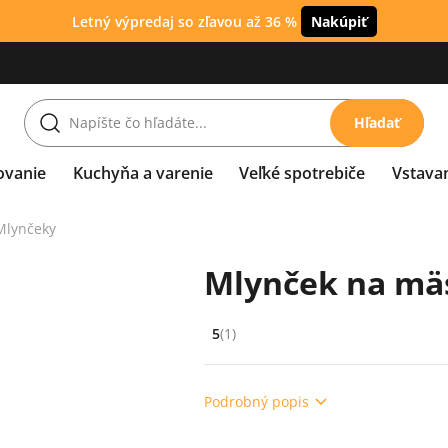
Letný výpredaj so zľavou až 36 %
Nakúpiť
Hľadať
ovanie
Kuchyňa a varenie
Veľké spotrebiče
Vstava
Mlynčeky
Mlynček na mäs
5
(1)
Hodnocení: 5 z 5 (1 recenzí)
Podrobný popis