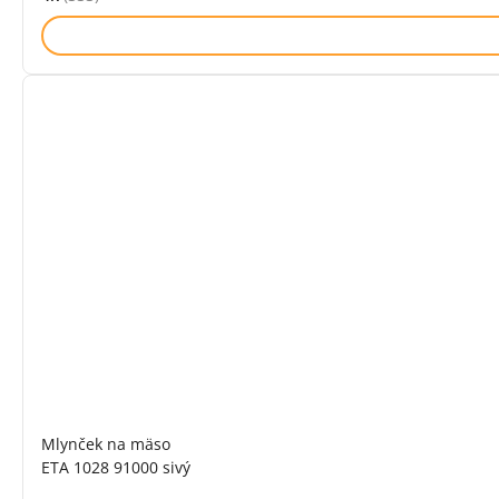
Hodnocení: 4.7 z 5 (333 recenzí)
Mlynček na mäso
ETA 1028 91000 sivý