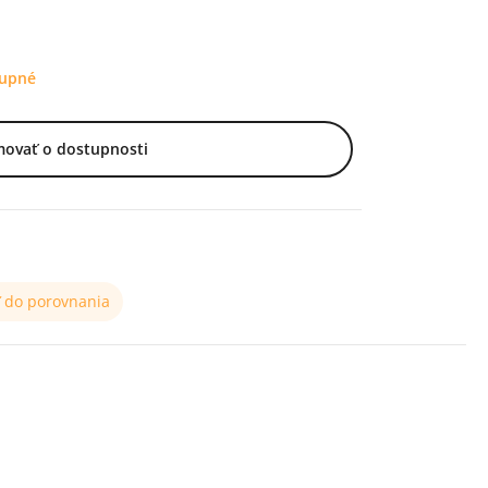
tupné
movať o dostupnosti
ť do porovnania