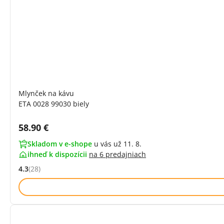
Mlynček na kávu
ETA 0028 99030 biely
Cena s DPH:
58.90 €
Skladom v e-shope
u vás už 11. 8.
ihneď k dispozícii
na
6 predajniach
4.3
(28)
Hodnocení: 4.3 z 5 (28 recenzí)