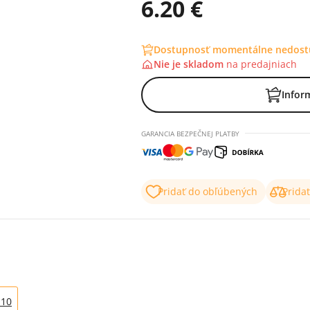
6.20 €
Dostupnosť momentálne nedos
Nie je skladom
na
predajniach
Infor
GARANCIA BEZPEČNEJ PLATBY
Pridať do obľúbených
Prida
110