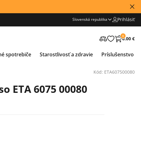
Prihlásiť
Slovenská republika
0
0.00 €
né spotrebiče
Starostlivosť a zdravie
Príslušenstvo
Kód: ETA607500080
o ETA 6075 00080