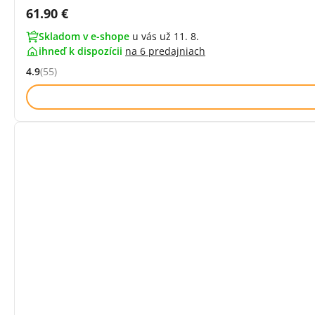
Cena s DPH:
61.90 €
Skladom v e-shope
u vás už 11. 8.
ihneď k dispozícii
na
6 predajniach
4.9
(55)
Hodnocení: 4.9 z 5 (55 recenzí)