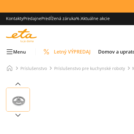
Kontakty
Predajne
Predĺžená záruka
% Aktuálne akcie
Letný VÝPREDAJ
Domov a uprat
Menu
Príslušenstvo
Príslušenstvo pre kuchynské roboty