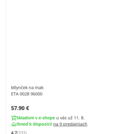
Mlynček na mak
ETA 0028 96000
Cena s DPH:
57.90 €
Skladom v e-shope
u vás už 11. 8.
ihneď k dispozícii
na
9 predajniach
4.7
(333)