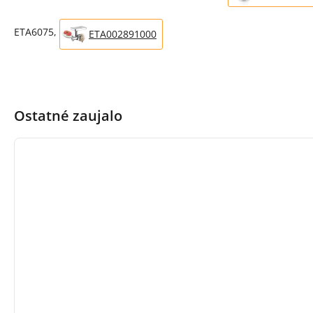
ETA6075,
ETA002891000
Ostatné zaujalo