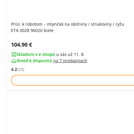
Prísl. k robotom – mlynček na obilniny / strukoviny / ryžu
ETA 0028 96020 biele
Cena s DPH:
104.90 €
Skladom v e-shope
u vás už 11. 8.
ihneď k dispozícii
na
7 predajniach
4.2
(29)
Hodnocení: 4.2 z 5 (29 recenzí)